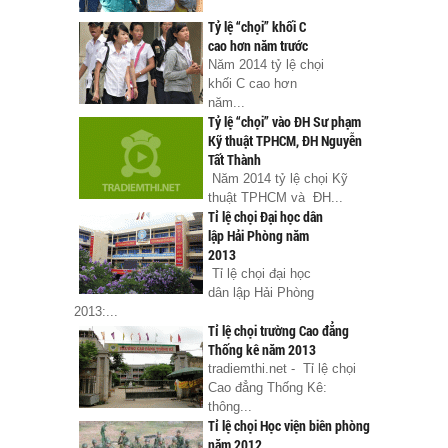
Tỷ lệ “chọi” khối C
cao hơn năm trước
Năm 2014 tỷ lệ chọi
khối C cao hơn
năm...
Tỷ lệ “chọi” vào ĐH Sư phạm
Kỹ thuật TPHCM, ĐH Nguyễn
Tất Thành
Năm 2014 tỷ lệ chọi Kỹ
thuật TPHCM và ĐH...
Tỉ lệ chọi Đại học dân
lập Hải Phòng năm
2013
Tỉ lệ chọi đại học
dân lập Hải Phòng
2013:...
Tỉ lệ chọi trường Cao đẳng
Thống kê năm 2013
tradiemthi.net - Tỉ lệ chọi
Cao đẳng Thống Kê:
thông...
Tỉ lệ chọi Học viện biên phòng
năm 2012