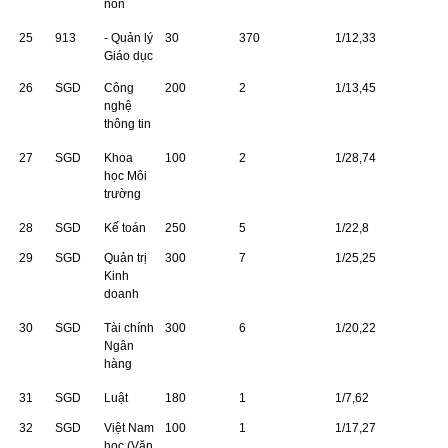
non
25
913
- Quản lý
30
370
1/12,33
Giáo dục
26
SGD
Công
200
2
1/13,45
nghệ
thông tin
27
SGD
Khoa
100
2
1/28,74
học Môi
trường
28
SGD
Kế toán
250
5
1/22,8
29
SGD
Quản trị
300
7
1/25,25
Kinh
doanh
30
SGD
Tài chính
300
6
1/20,22
Ngân
hàng
31
SGD
Luật
180
1
1/7,62
32
SGD
Việt Nam
100
1
1/17,27
học (Văn