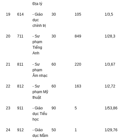
Ðịa lý
19
614
- Giáo
30
105
1/3,5
dục
chính trị
20
711
- Sư
30
849
1/28,3
phạm
Tiếng
Anh
21
811
- Sư
60
220
1/3,67
phạm
Âm nhạc
22
812
- Sư
60
163
1/2,72
phạm Mỹ
thuật
23
911
- Giáo
90
5
1/53,86
dục Tiểu
học
24
912
- Giáo
50
1
1/29,76
dục Mầm