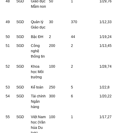
48
SGD
Giáo dục
50
1
1/29,76
Mầm non
49
SGD
Quản lý
30
370
1/12,33
Giáo dục
50
SGD
Bậc ĐH
2
44
1/19,24
51
SGD
Công
200
2
1/13,45
nghệ
thông tin
52
SGD
Khoa
100
2
1/28,74
học Môi
trường
53
SGD
Kế toán
250
5
1/22,8
54
SGD
Tài chính
300
6
1/20,22
Ngân
hàng
55
SGD
Việt Nam
100
1
1/17,27
học (Văn
húa Du