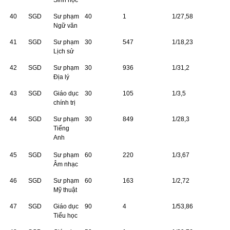
Sinh học
40
SGD
Sư phạm
40
1
1/27,58
Ngữ văn
41
SGD
Sư phạm
30
547
1/18,23
Lịch sử
42
SGD
Sư phạm
30
936
1/31,2
Ðịa lý
43
SGD
Giáo dục
30
105
1/3,5
chính trị
44
SGD
Sư phạm
30
849
1/28,3
Tiếng
Anh
45
SGD
Sư phạm
60
220
1/3,67
Âm nhạc
46
SGD
Sư phạm
60
163
1/2,72
Mỹ thuật
47
SGD
Giáo dục
90
4
1/53,86
Tiểu học