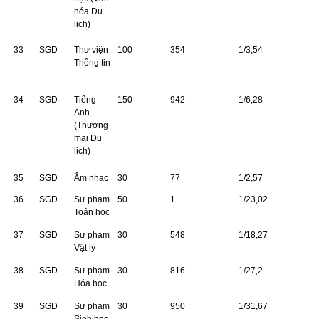
hóa Du
lịch)
33
SGD
Thư viện
100
354
1/3,54
Thông tin
34
SGD
Tiếng
150
942
1/6,28
Anh
(Thương
mại Du
lịch)
35
SGD
Âm nhạc
30
77
1/2,57
36
SGD
Sư phạm
50
1
1/23,02
Toán học
37
SGD
Sư phạm
30
548
1/18,27
Vật lý
38
SGD
Sư phạm
30
816
1/27,2
Hóa học
39
SGD
Sư phạm
30
950
1/31,67