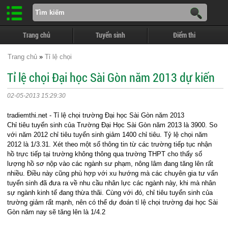
Trang chủ
Tuyển sinh
Điểm thi
Trang chủ
»
Tỉ lệ chọi
Tỉ lệ chọi Đại học Sài Gòn năm 2013 dự kiến
02-05-2013 15:29:30
tradiemthi.net - Tỉ lệ chọi trường Đại học Sài Gòn năm 2013
Chỉ tiêu tuyển sinh của Trường Đại Học Sài Gòn năm 2013 là 3900. So
với năm 2012 chỉ tiêu tuyển sinh giảm 1400 chỉ tiêu. Tỷ lệ chọi năm
2012 là 1/3.31. Xét theo một số thông tin từ các trường tiếp tục nhận
hồ trực tiếp tại trường không thông qua trường THPT cho thấy số
lượng hồ sơ nộp vào các ngành sư phạm, nông lâm đang tăng lên rất
nhiều. Điều này cũng phù hợp với xu hướng mà các chuyên gia tư vấn
tuyển sinh đã đưa ra về nhu cầu nhân lực các ngành này, khi mà nhân
sự ngành kinh tế đang thừa thãi. Cùng với đó, chỉ tiêu tuyển sinh của
trường giảm rất mạnh, nên có thể dự đoán tỉ lệ chọi trường đại học Sài
Gòn năm nay sẽ tăng lên là 1/4.2