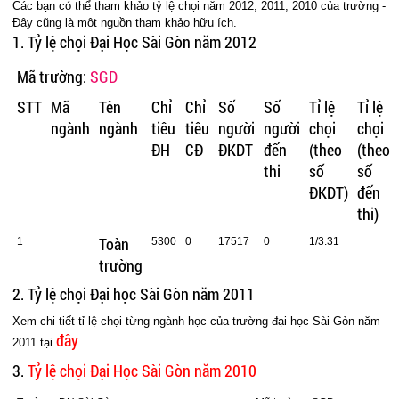
Các bạn có thể tham khảo tỷ lệ chọi năm 2012, 2011, 2010 của trường -
Đây cũng là một nguồn tham khảo hữu ích.
1. Tỷ lệ chọi Đại Học Sài Gòn năm 2012
Mã trường:
SGD
STT
Mã
Tên
Chỉ
Chỉ
Số
Số
Tỉ lệ
Tỉ lệ
ngành
ngành
tiêu
tiêu
người
người
chọi
chọi
ĐH
CĐ
ĐKDT
đến
(theo
(theo
thi
số
số
ĐKDT)
đến
thi)
Toàn
1
5300
0
17517
0
1/3.31
trường
2. Tỷ lệ chọi Đại học Sài Gòn năm 2011
Xem chi tiết tỉ lệ chọi từng ngành học của trường đại học Sài Gòn năm
đây
2011 tại
3.
Tỷ lệ chọi Đại Học Sài Gòn năm 2010