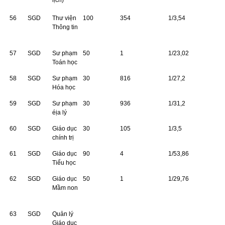
lịch)
56
SGD
Thư viện
100
354
1/3,54
Thông tin
57
SGD
Sư phạm
50
1
1/23,02
Toán học
58
SGD
Sư phạm
30
816
1/27,2
Hóa học
59
SGD
Sư phạm
30
936
1/31,2
éịa lý
60
SGD
Giáo dục
30
105
1/3,5
chính trị
61
SGD
Giáo dục
90
4
1/53,86
Tiểu học
62
SGD
Giáo dục
50
1
1/29,76
Mầm non
63
SGD
Quản lý
Giáo dục