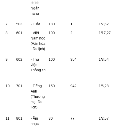
chính-
Ngân
hàng
7
503
- Luật
180
1
1/7,62
8
601
- Việt
100
2
1/17,27
Nam học
(Văn hóa
- Du lịch)
9
602
- Thư
100
354
1/3,54
viện-
Thông tin
10
701
- Tiếng
150
942
1/6,28
Anh
(Thương
mại-Du
lịch)
11
801
- Âm
30
77
1/2,57
nhạc