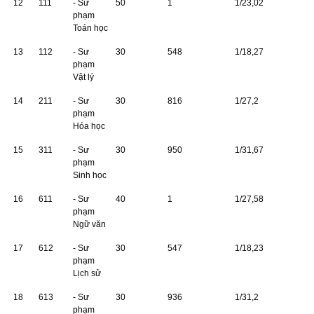
12
111
- Sư
50
1
1/23,02
phạm
Toán học
13
112
- Sư
30
548
1/18,27
phạm
Vật lý
14
211
- Sư
30
816
1/27,2
phạm
Hóa học
15
311
- Sư
30
950
1/31,67
phạm
Sinh học
16
611
- Sư
40
1
1/27,58
phạm
Ngữ văn
17
612
- Sư
30
547
1/18,23
phạm
Lịch sử
18
613
- Sư
30
936
1/31,2
phạm