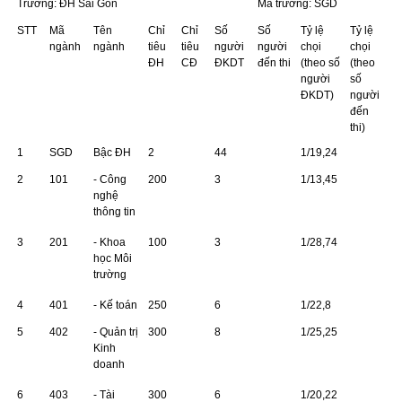
Trường: ĐH Sài Gòn
Mã trường: SGD
STT
Mã
Tên
Chỉ
Chỉ
Số
Số
Tỷ lệ
Tỷ lệ
ngành
ngành
tiêu
tiêu
người
người
chọi
chọi
ĐH
CĐ
ĐKDT
đến thi
(theo số
(theo
người
số
ĐKDT)
người
đến
thi)
1
SGD
Bậc ÐH
2
44
1/19,24
2
101
- Công
200
3
1/13,45
nghệ
thông tin
3
201
- Khoa
100
3
1/28,74
học Môi
trường
4
401
- Kế toán
250
6
1/22,8
5
402
- Quản trị
300
8
1/25,25
Kinh
doanh
6
403
- Tài
300
6
1/20,22