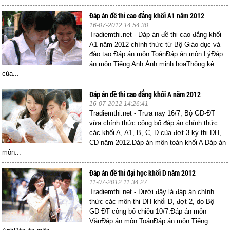
Đáp án đề thi cao đẳng khối A1 năm 2012
16-07-2012 14:54:30
Tradiemthi.net - Đáp án đề thi cao đẳng khối
A1 năm 2012 chính thức từ Bộ Giáo dục và
đào tạo.Đáp án môn ToánĐáp án môn LýĐáp
án môn Tiếng Anh Ảnh minh họaThống kê
của...
Đáp án đề thi cao đẳng khối A năm 2012
16-07-2012 14:26:41
Tradiemthi.net - Trưa nay 16/7, Bộ GD-ĐT
vừa chính thức công bố đáp án chính thức
các khối A, A1, B, C, D của đợt 3 kỳ thi ĐH,
CĐ năm 2012.Đáp án môn toán khối A Đáp án
môn...
Đáp án đề thi đại học khối D năm 2012
11-07-2012 11:34:27
Tradiemthi.net - Dưới đây là đáp án chính
thức các môn thi ĐH khối D, đợt 2, do Bộ
GD-ĐT công bố chiều 10/7.Đáp án môn
VănĐáp án môn ToánĐáp án môn Tiếng