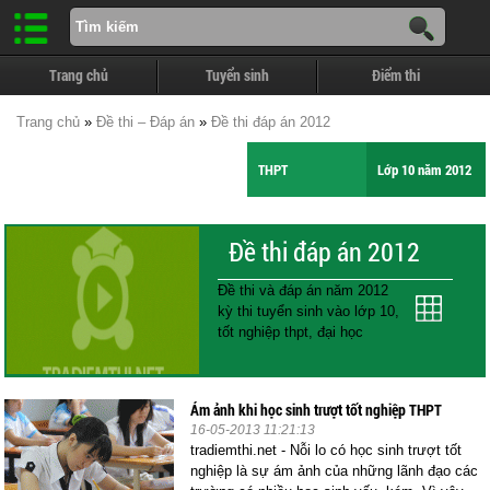
Trang chủ
Tuyển sinh
Điểm thi
Trang chủ
»
Đề thi – Đáp án
»
Đề thi đáp án 2012
THPT
Lớp 10 năm 2012
Đề thi đáp án 2012
Đề thi và đáp án năm 2012
kỳ thi tuyển sinh vào lớp 10,
tốt nghiệp thpt, đại học
Ám ảnh khi học sinh trượt tốt nghiệp THPT
16-05-2013 11:21:13
tradiemthi.net - Nỗi lo có học sinh trượt tốt
nghiệp là sự ám ảnh của những lãnh đạo các