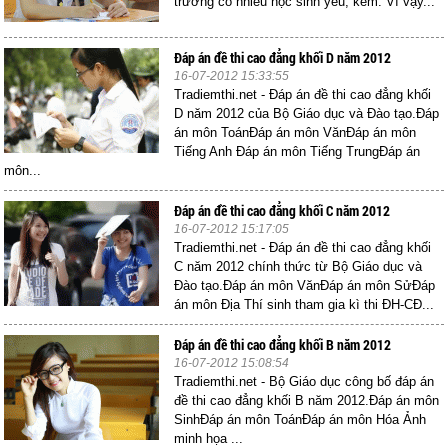
trường có nhiều học sinh yếu, kém. Vì vậy...
Đáp án đề thi cao đẳng khối D năm 2012
16-07-2012 15:33:55
Tradiemthi.net - Đáp án đề thi cao đẳng khối
D năm 2012 của Bộ Giáo dục và Đào tạo.Đáp
án môn ToánĐáp án môn VănĐáp án môn
Tiếng Anh Đáp án môn Tiếng TrungĐáp án
môn...
Đáp án đề thi cao đẳng khối C năm 2012
16-07-2012 15:17:05
Tradiemthi.net - Đáp án đề thi cao đẳng khối
C năm 2012 chính thức từ Bộ Giáo dục và
Đào tạo.Đáp án môn VănĐáp án môn SửĐáp
án môn Địa Thí sinh tham gia kì thi ĐH-CĐ...
Đáp án đề thi cao đẳng khối B năm 2012
16-07-2012 15:08:54
Tradiemthi.net - Bộ Giáo dục công bố đáp án
đề thi cao đẳng khối B năm 2012.Đáp án môn
SinhĐáp án môn ToánĐáp án môn Hóa Ảnh
minh họa ...