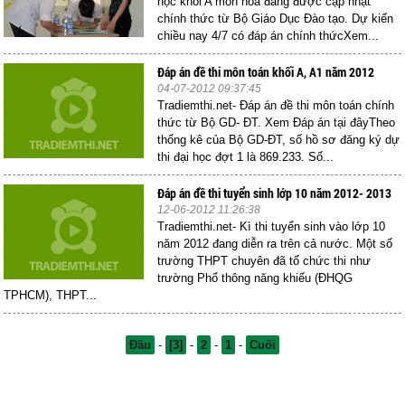
học khối A môn hóa đang được cập nhật
chính thức từ Bộ Giáo Dục Đào tạo. Dự kiến
chiều nay 4/7 có đáp án chính thứcXem...
Đáp án đề thi môn toán khối A, A1 năm 2012
04-07-2012 09:37:45
Tradiemthi.net- Đáp án đề thi môn toán chính
thức từ Bộ GD- ĐT. Xem Đáp án tại đâyTheo
thống kê của Bộ GD-ĐT, số hồ sơ đăng ký dự
thi đại học đợt 1 là 869.233. Số...
Đáp án đề thi tuyển sinh lớp 10 năm 2012- 2013
12-06-2012 11:26:38
Tradiemthi.net- Kì thi tuyển sinh vào lớp 10
năm 2012 đang diễn ra trên cả nước. Một số
trường THPT chuyên đã tổ chức thi như
trường Phổ thông năng khiếu (ĐHQG
TPHCM), THPT...
Đầu
-
[3]
-
2
-
1
-
Cuối