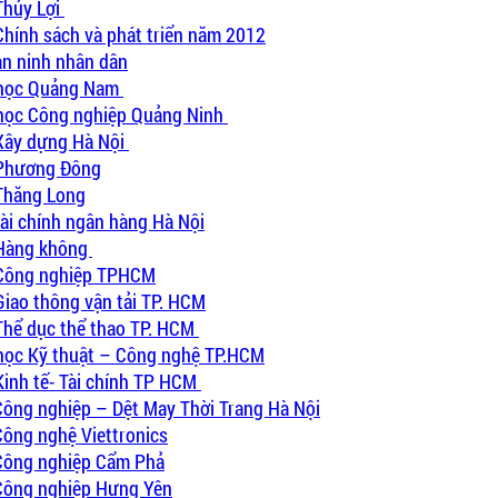
Thủy Lợi
Chính sách và phát triển năm 2012
an ninh nhân dân
i học Quảng Nam
i học Công nghiệp Quảng Ninh
 Xây dựng Hà Nội
 Phương Đông
 Thăng Long
tài chính ngân hàng Hà Nội
 Hàng không
H Công nghiệp TPHCM
Giao thông vận tải TP. HCM
 Thể dục thể thao TP. HCM
i học Kỹ thuật – Công nghệ TP.HCM
Kinh tế- Tài chính TP HCM
ông nghiệp – Dệt May Thời Trang Hà Nội
Công nghệ Viettronics
 Công nghiệp Cẩm Phả
 Công nghiệp Hưng Yên