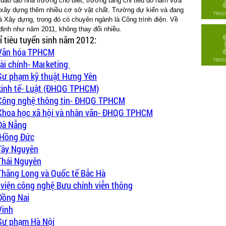
đào tạo nhà trường cho biết, trường tăng chỉ tiêu do năm vừa
 xây dựng thêm nhiều cơ sở vật chất. Trường dự kiến và đang
Xây dựng, trong đó có chuyên ngành là Công trình điện. Về
định như năm 2011, không thay đổi nhiều.
ỉ tiêu tuyển sinh năm 2012:
H Văn hóa TPHCM
tài chính- Marketing
 Sư phạm kỹ thuật Hưng Yên
 kinh tế- Luật (ĐHQG TPHCM)
H Công nghệ thông tin- ĐHQG TPHCM
 Khoa học xã hội và nhân văn- ĐHQG TPHCM
 Đà Nẵng
 Hồng Đức
 Tây Nguyên
 Thái Nguyên
 Thăng Long và Quốc tế Bắc Hà
 viện công nghệ Bưu chính viễn thông
Đồng Nai
Vinh
 Sư phạm Hà Nội