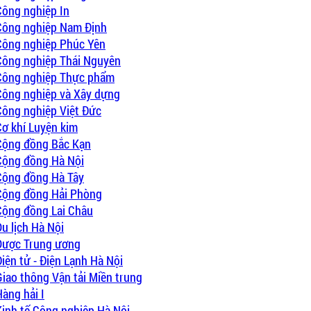
Công nghiệp In
Công nghiệp Nam Định
 Công nghiệp Phúc Yên
 Công nghiệp Thái Nguyên
 Công nghiệp Thực phẩm
 Công nghiệp và Xây dựng
Công nghiệp Việt Đức
Cơ khí Luyện kim
 Cộng đồng Bắc Kạn
 Cộng đồng Hà Nội
 Cộng đồng Hà Tây
 Cộng đồng Hải Phòng
 Cộng đồng Lai Châu
u lịch Hà Nội
 Dược Trung ương
iện tử - Điện Lạnh Hà Nội
Giao thông Vận tải Miền trung
àng hải I
Kinh tế Công nghiệp Hà Nội