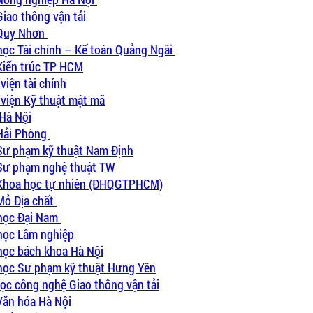
Giao thông vận tải
 Quy Nhơn
 học Tài chính – Kế toán Quảng Ngãi
 Kiến trúc TP HCM
viện tài chính
 viện Kỹ thuật mật mã
 Hà Nội
 Hải Phòng
 Sư phạm kỹ thuật Nam Định
 Sư phạm nghệ thuật TW
H Khoa học tự nhiên (ĐHQGTPHCM)
Mỏ Địa chất
 học Đại Nam
 học Lâm nghiệp
 học bách khoa Hà Nội
i học Sư phạm kỹ thuật Hưng Yên
học công nghệ Giao thông vận tải
Văn hóa Hà Nội