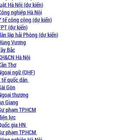
uật Hà Nội (dự kiến)
 Công nghiệp Hà Nội
Y tế công cộng (dự kiến)
FPT (dự kiến)
dân lập hải Phòng (dự kiến)
 Hùng Vương
Tây Bắc
 KH&CN Hà Nội
 Cần Thơ
 Ngoại ngữ (QHF)
h tế quốc dân
Sài Gòn
 Ngoại thương
An Giang
 Sư phạm TP.HCM
điện lực
 Quốc gia HN
H Sư phạm TP.HCM
 Nông nghiệp Hà Nội