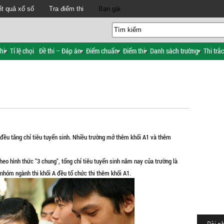
t quả xổ số
Tra điểm thi
Bạn gái
hi
Tỉ lệ chọi
Đề thi – Đáp án
Điểm chuẩn
Điểm thi
Danh sách trường
Thi trắ
 đều tăng chỉ tiêu tuyển sinh. Nhiều trường mở thêm khối A1 và thêm
eo hình thức "3 chung", tổng chỉ tiêu tuyển sinh năm nay của trường là
c nhóm ngành thi khối A đều tổ chức thi thêm khối A1.