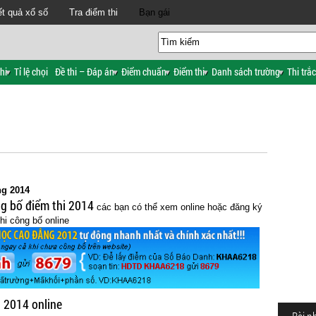
t quả xổ số
Tra điểm thi
Bạn gái
hi
Tỉ lệ chọi
Đề thi – Đáp án
Điểm chuẩn
Điểm thi
Danh sách trường
Thi trắ
ng 2014
g bố điểm thi 2014
các bạn có thể xem online hoặc đăng ký
hi công bố online
g 2014 online