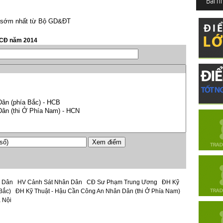
Bài n
3 sớm nhất từ Bộ GD&ĐT