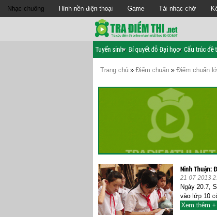
Nhạc chuông
Hình nền điện thoại
Game
Tải nhạc chờ
Kế
Tuyển sinh
Bí quyết đỗ Đại học
Cấu trúc đề t
Trang chủ
»
Điểm chuẩn
»
Điểm chuẩn l
Ninh Thuận: Đ
21-07-2013 2
Ngày 20.7, S
vào lớp 10 c
Xem thêm +