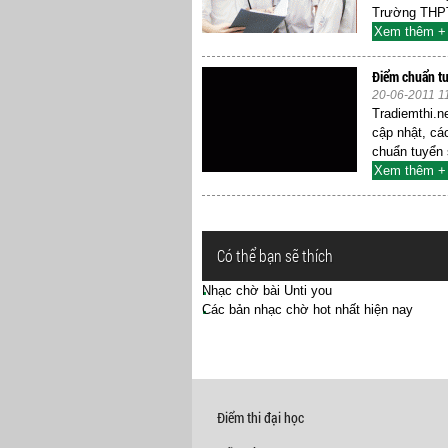
Trường THPT
Xem thêm +
Điểm chuẩn t
20-06-2011 1
Tradiemthi.n
cập nhật, cá
chuẩn tuyển s
Xem thêm +
Có thể bạn sẽ thích
Nhạc chờ bài Unti you
Các bản nhạc chờ hot nhất hiện nay
Điểm thi đại học