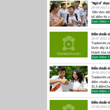
“Ngã rẽ” chọn
26-06-2013 1
Đến thời đi
bố điểm thi 
Xem thêm +
Điểm chuẩn và
16-07-2012 1
Tradiemthi.n
Dưới đây là 
khánh hòa nă
Xem thêm +
Điểm chuẩn v
26-06-2012 0
Tradiemthi.
điểm chuẩn 
31,5 điểmChu
Xem thêm +
Điểm chuẩn v
23-06-2012 0