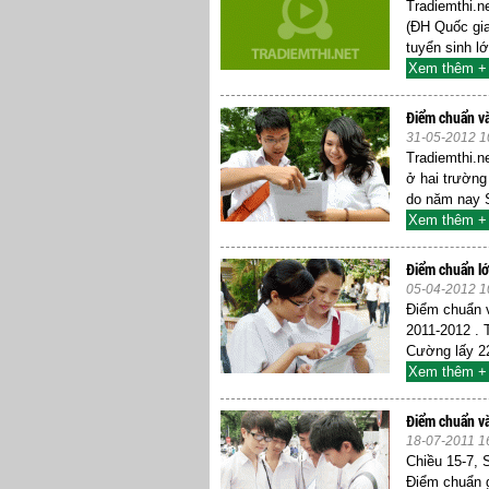
Tradiemthi.n
(ĐH Quốc gia
tuyển sinh lớ
Xem thêm +
Điểm chuẩn v
31-05-2012 1
Tradiemthi.n
ở hai trườn
do năm nay S
Xem thêm +
Điểm chuẩn lớ
05-04-2012 1
Điểm chuẩn 
2011-2012 . 
Cường lấy 22
Xem thêm +
Điểm chuẩn và
18-07-2011 1
Chiều 15-7,
Điểm chuẩn g