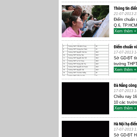
Thông tin điể
21-07-2013 2
Điểm chuẩn 
Q.6, TP.HCM 
Xem thêm +
Điểm chuẩn và
17-07-2013 1
Sở GD-ĐT tỉn
trường THPT
Xem thêm +
Đà Nẵng công 
17-07-2013 1
Chiều nay 16
10 các trườn
Xem thêm +
Hà Nội hạ điể
17-07-2013 1
Sở GD-ĐT Hà 