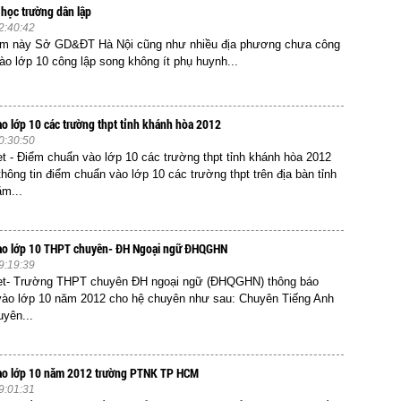
 học trường dân lập
2:40:42
ểm này Sở GD&ĐT Hà Nội cũng như nhiều địa phương chưa công
vào lớp 10 công lập song không ít phụ huynh...
o lớp 10 các trường thpt tỉnh khánh hòa 2012
0:30:50
et - Điểm chuẩn vào lớp 10 các trường thpt tỉnh khánh hòa 2012
thông tin điểm chuẩn vào lớp 10 các trường thpt trên địa bàn tỉnh
m...
ào lớp 10 THPT chuyên- ĐH Ngoại ngữ ĐHQGHN
9:19:39
net- Trường THPT chuyên ĐH ngoại ngữ (ĐHQGHN) thông báo
vào lớp 10 năm 2012 cho hệ chuyên như sau: Chuyên Tiếng Anh
yên...
ào lớp 10 năm 2012 trường PTNK TP HCM
9:01:31