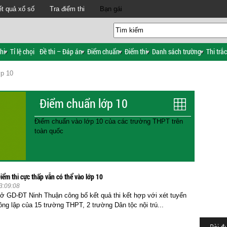
t quả xổ số
Tra điểm thi
Bạn gái
hi
Tỉ lệ chọi
Đề thi – Đáp án
Điểm chuẩn
Điểm thi
Danh sách trường
Thi trắ
ớp 10
Điểm chuẩn lớp 10
Điểm chuẩn vào lớp 10 của các trường THPT trên
toàn quốc
iểm thi cực thấp vẫn có thể vào lớp 10
3:09:08
ở GD-ĐT Ninh Thuận công bố kết quả thi kết hợp với xét tuyển
ông lập của 15 trường THPT, 2 trường Dân tộc nội trú...