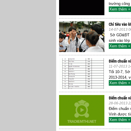
trường công 
Xem thêm +
Chỉ tiêu vào 
14-07-2013 0
Sở GD&ĐT Hà
sinh vào lớp
Xem thêm +
Điểm chuẩn và
11-07-2013 1
Tối 10-7, S
2013-2014, v
Xem thêm +
Điểm chuẩn và
28-06-2013 2
Điểm chuẩn v
Vinh được tí
Xem thêm +