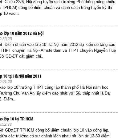
et- Chiều 22/6, Hội đồng tuyển sinh trường Phổ thông năng khiếu
 TPHCM) công bố điểm chuẩn và danh sách trúng tuyển kỳ thi
p 10 vào...
ào lớp 10 năm 2012 Hà Nội
0:33:25
et- Điểm chuẩn vào lớp 10 Hà Nội năm 2012 dự kiến sẽ tăng cao
g THPT chuyên Hà Nội- Amsterdam và THPT chuyên Nguyễn Huệ
ở GD-ĐT cắt giảm chỉ...
p 10 tại Hà Nội năm 2011
0:01:20
vào lớp 10 trường THPT công lập thành phố Hà Nội năm học
Trường Chu Văn An lấy điểm cao nhất với 56, thấp nhất là Đại
. Điểm...
o lớp 10 tại TP HCM
6:52:38
 Sở GD&ĐT TPHCM công bố điểm chuẩn lớp 10 vào công lập.
iữa các trường có sự chênh lệch nhau rất lớn từ 13-39 điểm.