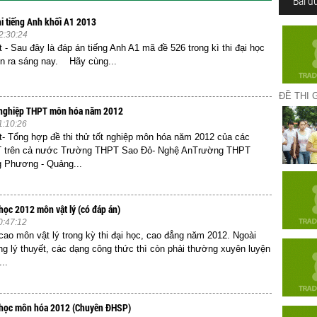
Bài đ
i tiếng Anh khối A1 2013
2:30:24
t - Sau đây là đáp án tiếng Anh A1 mã đề 526 trong kì thi đại học
ễn ra sáng nay. Hãy cùng...
ĐỀ THI G
t nghiệp THPT môn hóa năm 2012
1:10:26
et- Tổng hợp đề thi thử tốt nghiệp môn hóa năm 2012 của các
 trên cả nước Trường THPT Sao Đỏ- Nghệ AnTrường THPT
 Phương - Quảng...
 học 2012 môn vật lý (có đáp án)
0:47:12
cao môn vật lý trong kỳ thi đại học, cao đẳng năm 2012. Ngoài
g lý thuyết, các dạng công thức thì còn phải thường xuyên luyện
..
i học môn hóa 2012 (Chuyên ĐHSP)