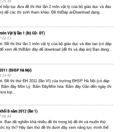
2:25:39
t tiếp tục đưa đề thi thử lần 2 môn vật lý của bộ giáo dục và đào
án) để các thí sinh tham khảo. Đề thiĐáp ánDownload dạng...
môn Vật lý lần 1 (Bộ GD- ĐT)
7:02:13
t- Đề thi thử lần 1 môn vật lý của bộ giáo dục và đào tạo (có đáp
ể xem đề thiBấm đây để download (đề thi và đáp án) Bạn đang...
 2011 (ĐHSP Hà Nội)
3:19:40
et- Đề thi thử ĐH 2011 (lần VI) của trường ĐHSP Hà Nội (có đáp
: Bấm đây Môn Lý: Bấm ĐâyMôn hóa: Bấm đây Gần đến ngày thi
ưa kịp...
 khối B năm 2012 (lần 1)
7:08:44
et- Bạn đã nghiền khá nhiều đề thi trong bộ đề thi và muốn thử
ớc kỳ thi? Hãy làm thử đề thi dưới đây xem năng lực mình thế