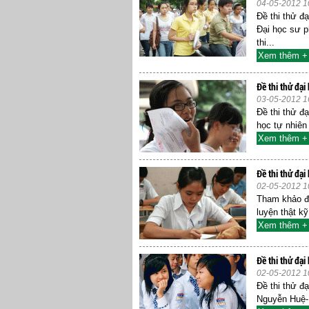
04-05-2012 1
Đề thi thử đ
Đại học sư p
thi...
Xem thêm +
Đề thi thử đạ
03-05-2012 1
Đề thi thử 
học tự nhiên 
Xem thêm +
Đề thi thử đại
02-05-2012 1
Tham khảo đ
luyện thật kỹ
Xem thêm +
Đề thi thử đại
02-05-2012 1
Đề thi thử đ
Nguyễn Huệ- 