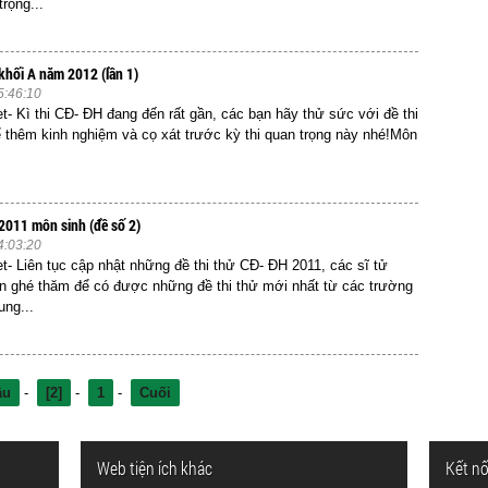
rọng...
 khối A năm 2012 (lần 1)
5:46:10
et- Kì thi CĐ- ĐH đang đến rất gần, các bạn hãy thử sức với đề thi
ể thêm kinh nghiệm và cọ xát trước kỳ thi quan trọng này nhé!Môn
 2011 môn sinh (đề số 2)
4:03:20
et- Liên tục cập nhật những đề thi thử CĐ- ĐH 2011, các sĩ tử
 ghé thăm để có được những đề thi thử mới nhất từ các trường
ung...
ầu
-
[2]
-
1
-
Cuối
Web tiện ích khác
Kết nố