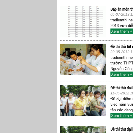
Đáp án môn th
05-07-2013 1
tradiemthi.ne
2013 vừa di
Xem thêm +
Đề thi thử tố
29-05-2012 1
tradiemthi.n
trường THPT
Nguyễn Công
Xem thêm +
Đề thi thử đại
11-05-2012 1
Để đạt điểm 
việc nắm vữn
tập các dang.
Xem thêm +
Đề thi thử đạ