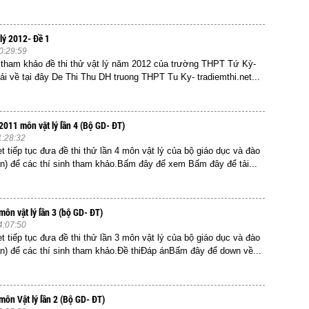
 lý 2012- Đề 1
0:29:59
tham khảo đề thi thử vật lý năm 2012 của trường THPT Tứ Kỳ-
i về tại đây De Thi Thu DH truong THPT Tu Ky- tradiemthi.net...
 2011 môn vật lý lần 4 (Bộ GD- ĐT)
1:28:32
t tiếp tục đưa đề thi thử lần 4 môn vật lý của bộ giáo dục và đào
án) để các thí sinh tham khảo.Bấm đây để xem Bấm đây để tải...
môn vật lý lần 3 (bộ GD- ĐT)
4:07:50
t tiếp tục đưa đề thi thử lần 3 môn vật lý của bộ giáo dục và đào
án) để các thí sinh tham khảo.Đề thiĐáp ánBấm đây để down về...
môn Vật lý lần 2 (Bộ GD- ĐT)