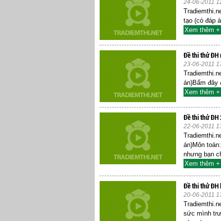
24-06-2011 1
Tradiemthi.ne
tạo (có đáp 
Xem thêm +
Đề thi thử ĐH 
23-06-2011 1
Tradiemthi.ne
án)Bấm đây đ
Xem thêm +
Đề thi thử ĐH
22-06-2011 1
Tradiemthi.n
án)Môn toán
nhưng bạn ch
Xem thêm +
Đề thi thử ĐH
20-06-2011 1
Tradiemthi.n
sức mình trư