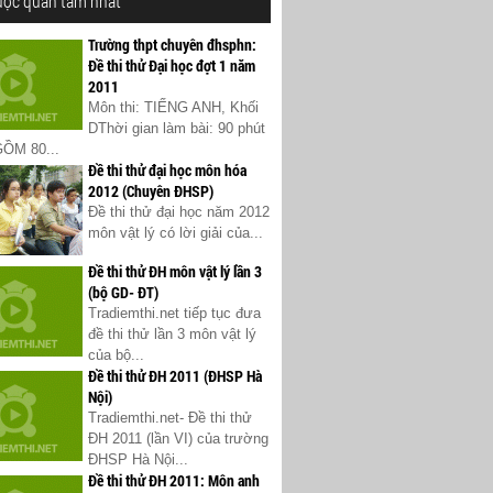
ược quan tâm nhất
Trường thpt chuyên đhsphn:
Đề thi thử Đại học đợt 1 năm
2011
Môn thi: TIẾNG ANH, Khối
DThời gian làm bài: 90 phút
ỒM 80...
Đề thi thử đại học môn hóa
2012 (Chuyên ĐHSP)
Đề thi thử đại học năm 2012
môn vật lý có lời giải của...
Đề thi thử ĐH môn vật lý lần 3
(bộ GD- ĐT)
Tradiemthi.net tiếp tục đưa
đề thi thử lần 3 môn vật lý
của bộ...
Đề thi thử ĐH 2011 (ĐHSP Hà
Nội)
Tradiemthi.net- Đề thi thử
ĐH 2011 (lần VI) của trường
ĐHSP Hà Nội...
Đề thi thử ĐH 2011: Môn anh