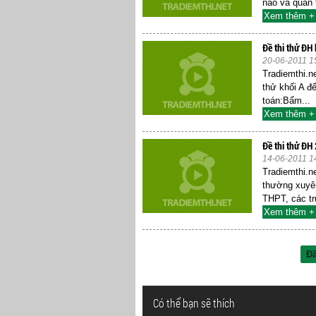
nào và quan t
Xem thêm +
Đề thi thử ĐH
20-06-2011 1
Tradiemthi.n
thử khối A đ
toán:Bấm...
Xem thêm +
Đề thi thử ĐH
14-06-2011 1
Tradiemthi.n
thường xuyên
THPT, các tr
Xem thêm +
Đ
Có thể bạn sẽ thích