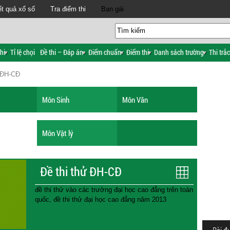
t quả xổ số
Tra điểm thi
Bạn gái
hi
Tỉ lệ chọi
Đề thi – Đáp án
Điểm chuẩn
Điểm thi
Danh sách trường
Thi trắ
ử ĐH-CĐ
Môn Sinh
Môn Văn
Môn Vật lý
Đề thi thử ĐH-CĐ
đề thi thử vào các trường đại học cao đẳng trên toàn
quốc, đề thi thử đại học cao đẳng năm 2013