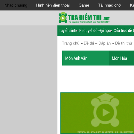
Nhạc chuông
Hình nền điện thoại
Game
Tải nhạc chờ
Kế
Tuyển sinh
Bí quyết đỗ Đại học
Cấu trúc đề t
Trang chủ
»
Đề thi – Đáp án
»
Đề thi th
Môn Anh văn
Môn Hóa