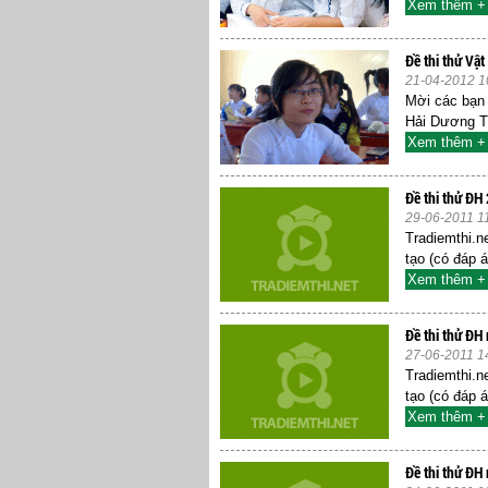
Xem thêm +
Đề thi thử Vật
21-04-2012 1
Mời các bạn 
Hải Dương Tả
Xem thêm +
Đề thi thử ĐH
29-06-2011 1
Tradiemthi.ne
tạo (có đáp 
Xem thêm +
Đề thi thử ĐH 
27-06-2011 1
Tradiemthi.ne
tạo (có đáp 
Xem thêm +
Đề thi thử ĐH 