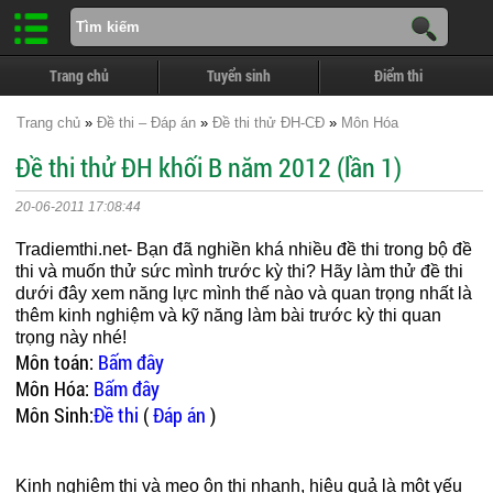
Trang chủ
Tuyển sinh
Điểm thi
Trang chủ
»
Đề thi – Đáp án
»
Đề thi thử ĐH-CĐ
»
Môn Hóa
Đề thi thử ĐH khối B năm 2012 (lần 1)
20-06-2011 17:08:44
Tradiemthi.net- Bạn đã nghiền khá nhiều đề thi trong bộ đề
thi và muốn thử sức mình trước kỳ thi? Hãy làm thử đề thi
dưới đây xem năng lực mình thế nào và quan trọng nhất là
thêm kinh nghiệm và kỹ năng làm bài trước kỳ thi quan
trọng này nhé!
Môn toán:
Bấm đây
Môn Hóa:
Bấm đây
Môn Sinh:
Đề thi
(
Đáp án
)
Kinh nghiệm thi và mẹo ôn thi nhanh, hiệu quả là một yếu