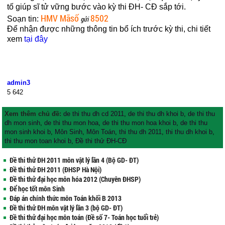
tố giúp sĩ tử vững bước vào kỳ thi ĐH- CĐ sắp tới.
HMV Mãsố
8502
Soạn tin:
gửi
Để nhận được những thông tin bổ ích trước kỳ thi, chi tiết
xem
tại đây
admin3
5
642
Xem thêm chủ đề:
de thi thu dh cd 2011
,
de thi thu dh khoi b
,
de thi thu
dh mon sinh
,
de thi thu mon hoa
,
de thi thu mon hoa khoi b
,
de thi thu
mon sinh khoi b
,
Môn Sinh
,
Môn Toán
,
thi thu dh 2011
,
thi thu dh khoi b
,
thi thu mon toan khoi b
,
Đề thi thử ĐH-CĐ
Đề thi thử ĐH 2011 môn vật lý lần 4 (Bộ GD- ĐT)
Đề thi thử ĐH 2011 (ĐHSP Hà Nội)
Đề thi thử đại học môn hóa 2012 (Chuyên ĐHSP)
Để học tốt môn Sinh
Đáp án chính thức môn Toán khối B 2013
Đề thi thử ĐH môn vật lý lần 3 (bộ GD- ĐT)
Đề thi thử đại học môn toán (Đề số 7- Toán học tuổi trẻ)