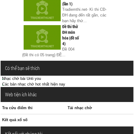
(lần 1)
Tradiemthi.net- Kì thi CĐ-
ĐH đang đến rất gần, các
bạn hãy thử...
Đề thi thử
ĐH môn
hóa (đề số
4)
Đề 004
(Đề thi có 05 trang) ĐỀ...
Có thể bạn sẽ thích
Nhạc chờ bài Unti you
Các bản nhạc chờ hot nhất hiện nay
Web tiện ích khác
Tra cứu điểm thi
Tải nhạc chờ
Kết quả xổ số
Kết nối với chúng tôi