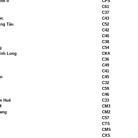
nh II
CPS
C61
C37
ớc
C43
ũng Tàu
C52
C42
C40
C38
g
C54
ĩnh Long
CK4
C36
C49
C41
ận
C45
ị
C32
C59
C46
n Huế
C33
M
CM3
rang
CM2
g
C57
CTS
CMS
CXS