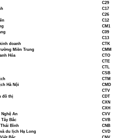
C29
nh
C17
C26
ên
C12
ng
CM1
ang
C09
C13
 kinh doanh
CTK
trường Miền Trung
CMM
hanh Hóa
CTO
CTE
CTL
CSB
ịch
CTM
ịch Hà Nội
CMD
CTV
 đô thị
CDT
CXN
CXH
t Nghệ An
CVV
 Tây Bắc
CVB
 Thái Bình
CNB
và du lịch Hạ Long
CVD
Việt Bắc
CNV