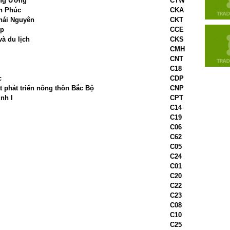
ung Ương
CTW
nh Phúc
CKA
Thái Nguyên
CKT
ệp
CCE
à du lịch
CKS
CMH
CNT
C18
c
CDP
 phát triển nông thôn Bắc Bộ
CNP
nh I
CPT
C14
C19
C06
C62
C05
C24
C01
C20
C22
C23
C08
C10
C25