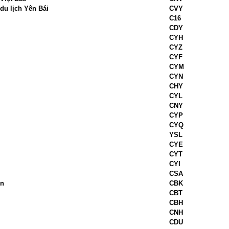
du lịch Yên Bái
CVY
C16
CDY
CYH
CYZ
CYF
CYM
CYN
CHY
CYL
CNY
CYP
CYQ
YSL
CYE
CYT
CYI
CSA
ên
CBK
CBT
CBH
CNH
CDU