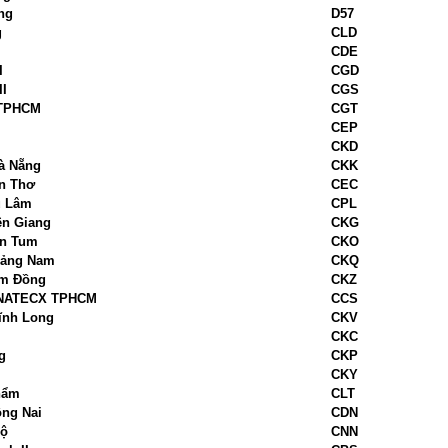
ng
D57
g
CLD
CDE
I
CGD
II
CGS
 TPHCM
CGT
CEP
CKD
Đà Nẵng
CKK
ần Thơ
CEC
ú Lâm
CPL
ên Giang
CKG
on Tum
CKO
Quảng Nam
CKQ
âm Đồng
CKZ
VINATECX TPHCM
CCS
Vĩnh Long
CKV
CKC
g
CKP
CKY
hẩm
CLT
ồng Nai
CDN
Bộ
CNN