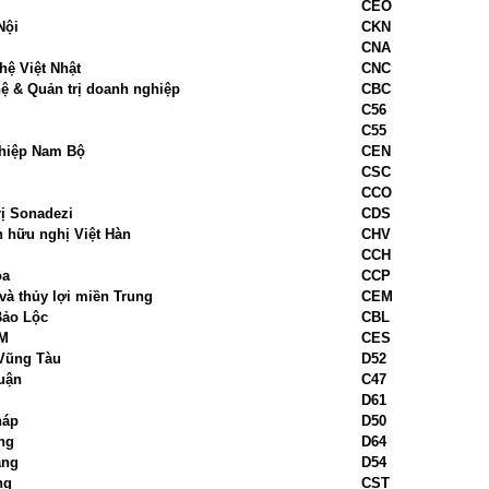
CEO
Nội
CKN
CNA
ệ Việt Nhật
CNC
 & Quản trị doanh nghiệp
CBC
C56
C55
ghiệp Nam Bộ
CEN
CSC
CCO
ị Sonadezi
CDS
 hữu nghị Việt Hàn
CHV
CCH
òa
CCP
và thủy lợi miền Trung
CEM
Bảo Lộc
CBL
CM
CES
 Vũng Tàu
D52
uận
C47
D61
háp
D50
ng
D64
ang
D54
ng
CST