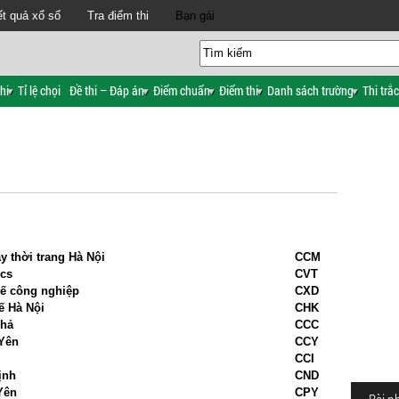
t quả xổ số
Tra điểm thi
Bạn gái
hi
Tỉ lệ chọi
Đề thi – Đáp án
Điểm chuẩn
Điểm thi
Danh sách trường
Thi trắ
 thời trang Hà Nội
CCM
ics
CVT
tế công nghiệp
CXD
ế Hà Nội
CHK
Phả
CCC
Yên
CCY
CCI
ịnh
CND
Yên
CPY