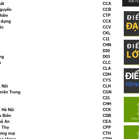
Bài n
ất
CCA
Nguyên
CCB
phẩm
CTP
y dựng
CCX
ức
CCV
CKL
C11
CHN
D20
ng
D03
u
CLC
CLA
CDH
CYS
 Nội
CLH
miền Trung
CGN
C21
CHH
 Hà Nội
CCK
n Biên
CDB
hệ An
CEA
ú Thọ
CPP
ương mại
CTH