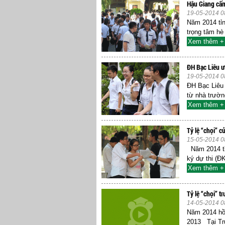
Hậu Giang cấm
19-05-2014 0
Năm 2014 tỉn
trọng tâm hè
Xem thêm +
ĐH Bạc Liêu ư
19-05-2014 0
ĐH Bạc Liêu
từ nhà trường
Xem thêm +
Tỷ lệ “chọi” c
15-05-2014 0
Năm 2014 tỉ
ký dự thi (ĐK
Xem thêm +
Tỷ lệ “chọi” 
14-05-2014 0
Năm 2014 hồ
2013 Tại Tr