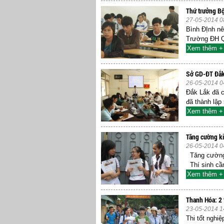
Thứ trưởng Bộ
27-05-2014 0
Bình ĐỊnh nê
Trường ĐH Qu
Xem thêm +
Sở GD-ĐT Đắk 
26-05-2014 0
Đắk Lắk đã 
đã thành lập 
Xem thêm +
Tăng cường ki
26-05-2014 0
Tăng cường k
Thí sinh cần
Xem thêm +
Thanh Hóa: 2 
23-05-2014 1
Thi tốt nghi