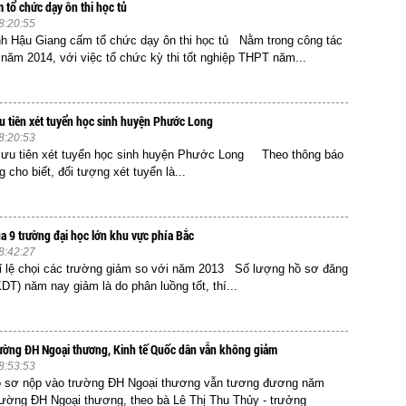
 tổ chức dạy ôn thi học tủ
8:20:55
h Hậu Giang cấm tổ chức dạy ôn thi học tủ Nằm trong công tác
 năm 2014, với việc tổ chức kỳ thi tốt nghiệp THPT năm...
u tiên xét tuyển học sinh huyện Phước Long
8:20:53
 ưu tiên xét tuyển học sinh huyện Phước Long Theo thông báo
 cho biết, đối tượng xét tuyển là...
ủa 9 trường đại học lớn khu vực phía Bắc
8:42:27
 lệ chọi các trường giảm so với năm 2013 Số lượng hồ sơ đăng
DT) năm nay giảm là do phân luồng tốt, thí...
trường ĐH Ngoại thương, Kinh tế Quốc dân vẫn không giảm
8:53:53
 sơ nộp vào trường ĐH Ngoại thương vẫn tương đương năm
ường ĐH Ngoại thương, theo bà Lê Thị Thu Thủy - trưởng