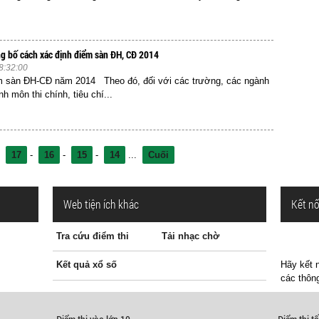
g bố cách xác định điểm sàn ĐH, CĐ 2014
8:32:00
m sàn ĐH-CĐ năm 2014 Theo đó, đối với các trường, các ngành
h môn thi chính, tiêu chí...
-
17
-
16
-
15
-
14
...
Cuối
Web tiện ích khác
Kết nố
Tra cứu điểm thi
Tải nhạc chờ
Kết quả xổ số
Hãy kết n
các thông