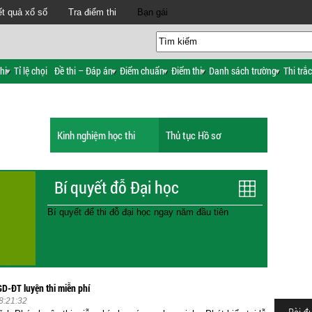
t quả xổ số
Tra điểm thi
Bạn gái
hi
Tỉ lệ chọi
Đề thi – Đáp án
Điểm chuẩn
Điểm thi
Danh sách trường
Thi trắ
Kinh nghiệm học thi
Thủ tục Hồ sơ
Bí quyết đỗ Đại học
Bí quyết để thi đỗ đại học ngay năm đầu tiên
D-ĐT luyện thi miễn phí
8:21:32