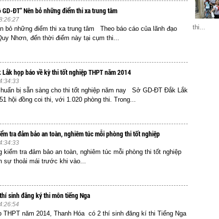
 GD-ĐT" Nên bỏ những điểm thi xa trung tâm
8:26:27
thi...
n bỏ những điểm thi xa trung tâm Theo báo cáo của lãnh đạo
y Nhơn, đến thời điểm này tại cụm thi...
Lắk họp báo về kỳ thi tốt nghiệp THPT năm 2014
4:34:33
chuẩn bị sẵn sàng cho thi tốt nghiệp năm nay Sở GD-ĐT Đắk Lắk
51 hội đồng coi thi, với 1.020 phòng thi. Trong...
ểm tra đảm bảo an toàn, nghiêm túc mỗi phòng thi tốt nghiệp
4:34:33
iểm tra đảm bảo an toàn, nghiêm túc mỗi phòng thi tốt nghiệp
 sự thoải mái trước khi vào...
thí sinh đăng ký thi môn tiếng Nga
4:26:54
ệp THPT năm 2014, Thanh Hóa có 2 thí sinh đăng kí thi Tiếng Nga