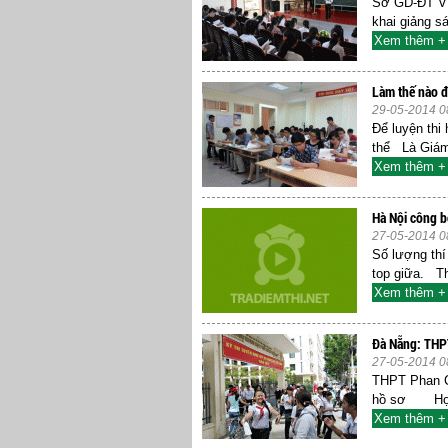
Sở GD-ĐT Vĩn
khai giảng s
Xem thêm +
Làm thế nào để
29-05-2014 0
Để luyện thi
thể Là Giám
Xem thêm +
Hà Nội công b
27-05-2014 0
Số lượng thí
top giữa. T
Xem thêm +
Đà Nẵng: THPT
27-05-2014 0
THPT Phan Ch
hồ sơ Học s
Xem thêm +