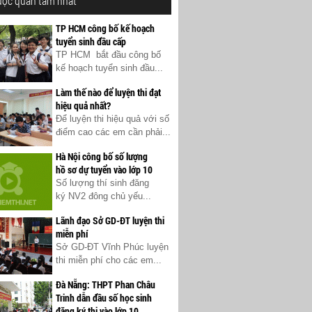
ược quan tâm nhất
TP HCM công bố kế hoạch
tuyển sinh đầu cấp
TP HCM bắt đầu công bố
kế hoạch tuyển sinh đầu...
Làm thế nào để luyện thi đạt
hiệu quả nhất?
Để luyện thi hiệu quả với số
điểm cao các em cần phải...
Hà Nội công bố số lượng
hồ sơ dự tuyển vào lớp 10
Số lượng thí sinh đăng
ký NV2 đông chủ yếu...
Lãnh đạo Sở GD-ĐT luyện thi
miễn phí
Sở GD-ĐT Vĩnh Phúc luyện
thi miễn phí cho các em...
Đà Nẵng: THPT Phan Châu
Trinh dẫn đầu số học sinh
đăng ký thi vào lớp 10