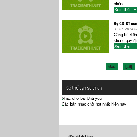
phòng...
Xem thêm +
Bộ GD-ĐT côn
07-05-2014 0
Công bố điể
không quy địn
Xem thêm +
Đầu
-
[18]
Có thể bạn sẽ thích
Nhạc chờ bài Unti you
Các bản nhạc chờ hot nhất hiện nay