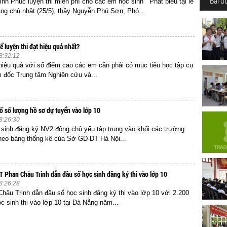
Bài đ
h Phúc luyện thi miễn phí cho các em học sinh Phát biểu tại lễ
áng chủ nhật (25/5), thầy Nguyễn Phú Sơn, Phó...
 luyện thi đạt hiệu quả nhất?
8:32:12
 hiệu quả với số điểm cao các em cần phải có mục tiêu học tập cụ
 đốc Trung tâm Nghiên cứu và...
ố số lượng hồ sơ dự tuyển vào lớp 10
8:26:30
 sinh đăng ký NV2 đông chủ yếu tập trung vào khối các trường
heo bảng thống kê của Sở GD-ĐT Hà Nội...
 Phan Châu Trinh dẫn đầu số học sinh đăng ký thi vào lớp 10
8:26:28
âu Trinh dẫn đầu số học sinh đăng ký thi vào lớp 10 với 2.200
inh thi vào lớp 10 tại Đà Nẵng năm...