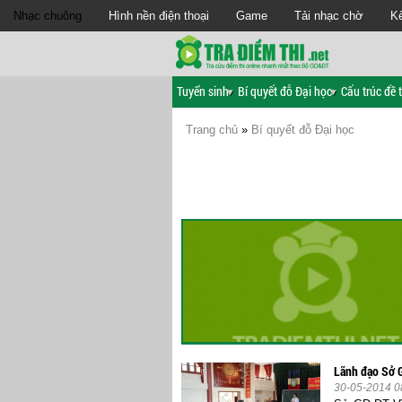
Nhạc chuông
Hình nền điện thoại
Game
Tải nhạc chờ
Kế
Tuyển sinh
Bí quyết đỗ Đại học
Cấu trúc đề t
Trang chủ
»
Bí quyết đỗ Đại học
Lãnh đạo Sở G
30-05-2014 0