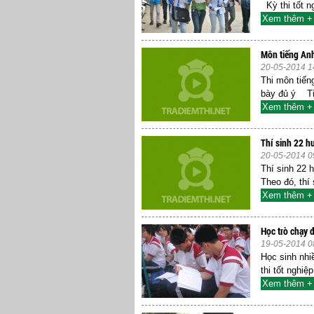
Kỳ thi tốt n
Xem thêm +
Môn tiếng Anh
20-05-2014 1
Thi môn tiến
bày đủ ý Tiế
Xem thêm +
Thí sinh 22 h
20-05-2014 0
Thí sinh 22
Theo đó, thí
Xem thêm +
Học trò chạy đ
19-05-2014 0
Học sinh nhi
thi tốt nghi
Xem thêm +