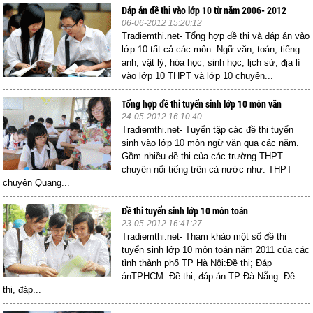
Đáp án đề thi vào lớp 10 từ năm 2006- 2012
06-06-2012 15:20:12
Tradiemthi.net- Tổng hợp đề thi và đáp án vào
lớp 10 tất cả các môn: Ngữ văn, toán, tiếng
anh, vật lý, hóa học, sinh học, lịch sử, địa lí
vào lớp 10 THPT và lớp 10 chuyên...
Tổng hợp đề thi tuyển sinh lớp 10 môn văn
24-05-2012 16:10:40
Tradiemthi.net- Tuyển tập các đề thi tuyển
sinh vào lớp 10 môn ngữ văn qua các năm.
Gồm nhiều đề thi của các trường THPT
chuyên nổi tiếng trên cả nước như: THPT
chuyên Quang...
Đề thi tuyển sinh lớp 10 môn toán
23-05-2012 16:41:27
Tradiemthi.net- Tham khảo một số đề thi
tuyển sinh lớp 10 môn toán năm 2011 của các
tỉnh thành phố TP Hà Nội:Đề thi; Đáp
ánTPHCM: Đề thi, đáp án TP Đà Nẵng: Đề
thi, đáp...