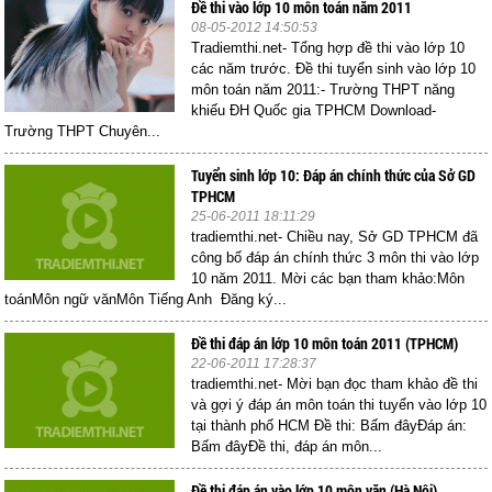
Đề thi vào lớp 10 môn toán năm 2011
08-05-2012 14:50:53
Tradiemthi.net- Tổng hợp đề thi vào lớp 10
các năm trước. Đề thi tuyển sinh vào lớp 10
môn toán năm 2011:- Trường THPT năng
khiếu ĐH Quốc gia TPHCM Download-
Trường THPT Chuyên...
Tuyển sinh lớp 10: Đáp án chính thức của Sở GD
TPHCM
25-06-2011 18:11:29
tradiemthi.net- Chiều nay, Sở GD TPHCM đã
công bố đáp án chính thức 3 môn thi vào lớp
10 năm 2011. Mời các bạn tham khảo:Môn
toánMôn ngữ vănMôn Tiếng Anh Đăng ký...
Đề thi đáp án lớp 10 môn toán 2011 (TPHCM)
22-06-2011 17:28:37
tradiemthi.net- Mời bạn đọc tham khảo đề thi
và gợi ý đáp án môn toán thi tuyển vào lớp 10
tại thành phố HCM Đề thi: Bấm đâyĐáp án:
Bấm đâyĐề thi, đáp án môn...
Đề thi đáp án vào lớp 10 môn văn (Hà Nội)