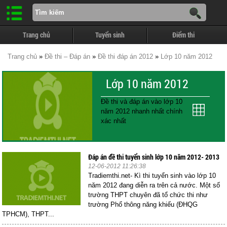
Trang chủ
Tuyển sinh
Điểm thi
Trang chủ
»
Đề thi – Đáp án
»
Đề thi đáp án 2012
»
Lớp 10 năm 2012
Lớp 10 năm 2012
Đề thi và đáp án vào lớp 10
năm 2012 nhanh nhất chính
xác nhất
Đáp án đề thi tuyển sinh lớp 10 năm 2012- 2013
12-06-2012 11:26:38
Tradiemthi.net- Kì thi tuyển sinh vào lớp 10
năm 2012 đang diễn ra trên cả nước. Một số
trường THPT chuyên đã tổ chức thi như
trường Phổ thông năng khiếu (ĐHQG
TPHCM), THPT...