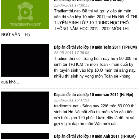
22-06-2011 17:08:13
Tradiemthi.net- Đề thi và gợi ý đáp án môn
văn thi vào lớp 10 năm 2011 tại Hà Nội KÌ THI
TUYỂN SINH LỚP 10 TRUNG HỌC PHỔ
THÔNG NĂM HỌC 2011 - 2012 MÔN THI :
NGỮ VĂN – Hà...
Đáp án đề thi vào lớp 10 môn Toán 2011 (TPHCM)
22-06-2011 17:06:05
Tradiemthi.net - Sáng hôm nay hơn 50.000 thí
sinh tại TP.HCM thi môn Toán - môn cuối kỳ
thi tuyển sinh vào lớp 10.Ở môn thi sáng nay,
nhiều thí sinh hy vọng môn Toán sẽ không
quá khó...
Đáp án đề thi vào lớp 10 môn văn 2011 (Hà Nội)
22-06-2011 16:37:51
tradiemthi.net - Sáng nay 22/6 trên 80.000 thí
sinh tại Hà Nội bắt đầu thi môn Văn đầu tiên
với thời gian 120 phút. Dưới đây là đề thi và
gợi ý giải đáp án môn Văn mời các...
Đáp án đề thi vào lớp 10 môn Anh 2011 (TPHCM)