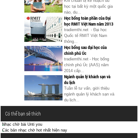
Khi chuẩn bị kế hoạch du
học tại bất kỳ một quốc gia
nào, du...
Học bổng toàn phần của Đại
học RMIT Việt Nam năm 2013
tradiemthi.net - Đại học
Quốc tế RMIT Việt Nam
thông...
Học bổng sau đại học của
chính phủ Úc
tradiemthi.net - Học bổng
chính phủ Úc (AAS) năm
2014 cấp...
Ngành quản lý khách sạn và
du lịch
Tuần lễ tư vấn, giới thiệu
ngành quản lý khách sạn và
du lịch...
Có thể bạn sẽ thích
Nhạc chờ bài Unti you
Các bản nhạc chờ hot nhất hiện nay