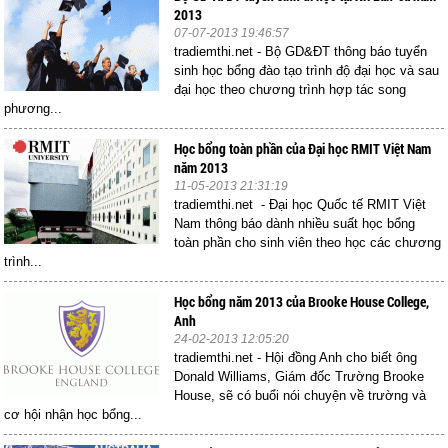
2013
07-07-2013 19:46:57
tradiemthi.net - Bộ GD&ĐT thông báo tuyển
sinh học bổng đào tạo trình độ đại học và sau
đại học theo chương trình hợp tác song
phương...
Học bổng toàn phần của Đại học RMIT Việt Nam
năm 2013
11-05-2013 21:31:19
tradiemthi.net - Đại học Quốc tế RMIT Việt
Nam thông báo dành nhiều suất học bổng
toàn phần cho sinh viên theo học các chương
trình...
Học bổng năm 2013 của Brooke House College,
Anh
24-02-2013 12:05:20
tradiemthi.net - Hội đồng Anh cho biết ông
Donald Williams, Giám đốc Trường Brooke
House, sẽ có buổi nói chuyện về trường và
cơ hội nhận học bổng...