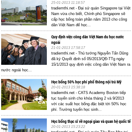
25-01-2013 11:18:57
tradiemthi.net - Đại sứ quán Singapore tại Việt
Nam vừa cho biết, Chính phủ Singapore sẽ
cấp học bổng toàn phần năm 2013 cho công
dân Việt Nam để học...
Quy định việc công dân Việt Nam du học nước
ngoài
21-01-2013 17:58:17
tradiemthi.net - Thủ tướng Nguyễn Tấn Dũng
đã ký Quyết định số 05/2013/QĐ-TTg ngày
15/1/2013 quy định việc công dân Việt Nam ra
nước ngoài học...
Học bổng 50% học phí phổ thông nội trú Mỹ
20-01-2013 15:38:18
tradiemthi.net - CATS Academy Boston tiếp
tục tuyển sinh cho khóa tháng 2 và 9/2013
với các suất học bổng đặc biệt tới 50% học
phí. Trường tuyển học sinh...
Học bổng thạc sĩ về ngoại giao và quan hệ quốc tế
20-01-2013 15:23:22