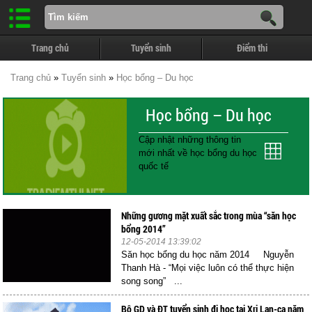
Trang chủ
Tuyển sinh
Điểm thi
Trang chủ
»
Tuyển sinh
»
Học bổng – Du học
Học bổng – Du học
Cập nhật những thông tin
mới nhất về học bổng du học
quốc tế
Những gương mặt xuất sắc trong mùa “săn học
bổng 2014”
12-05-2014 13:39:02
Săn học bổng du học năm 2014 Nguyễn
Thanh Hà - “Mọi việc luôn có thể thực hiện
song song” ...
Bộ GD và ĐT tuyển sinh đi học tại Xri Lan-ca năm