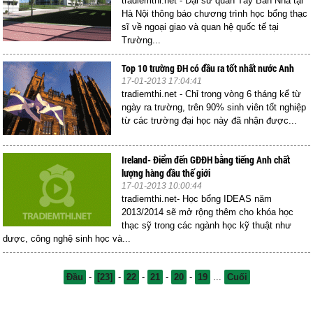
tradiemthi.net - Đại sứ quán Tây Ban Nha tại
Hà Nội thông báo chương trình học bổng thạc
sĩ về ngoại giao và quan hệ quốc tế tại
Trường...
Top 10 trường ĐH có đầu ra tốt nhất nước Anh
17-01-2013 17:04:41
tradiemthi.net - Chỉ trong vòng 6 tháng kể từ
ngày ra trường, trên 90% sinh viên tốt nghiệp
từ các trường đại học này đã nhận được...
Ireland- Điểm đến GĐĐH bằng tiếng Anh chất
lượng hàng đầu thế giới
17-01-2013 10:00:44
tradiemthi.net- Học bổng IDEAS năm
2013/2014 sẽ mở rộng thêm cho khóa học
thạc sỹ trong các ngành học kỹ thuật như
dược, công nghệ sinh học và...
Đầu
-
[23]
-
22
-
21
-
20
-
19
...
Cuối