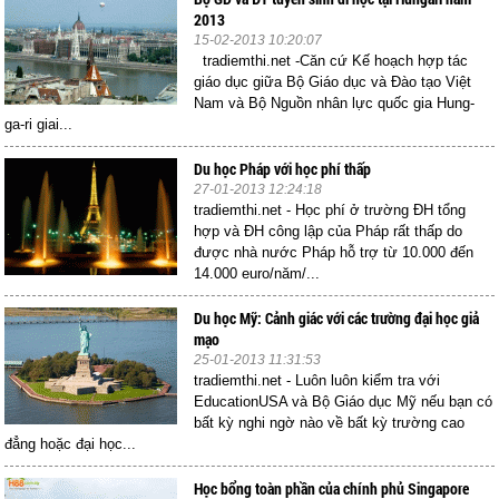
2013
15-02-2013 10:20:07
tradiemthi.net -Căn cứ Kế hoạch hợp tác
giáo dục giữa Bộ Giáo dục và Đào tạo Việt
Nam và Bộ Nguồn nhân lực quốc gia Hung-
ga-ri giai...
Du học Pháp với học phí thấp
27-01-2013 12:24:18
tradiemthi.net - Học phí ở trường ĐH tổng
hợp và ĐH công lập của Pháp rất thấp do
được nhà nước Pháp hỗ trợ từ 10.000 đến
14.000 euro/năm/...
Du học Mỹ: Cảnh giác với các trường đại học giả
mạo
25-01-2013 11:31:53
tradiemthi.net - Luôn luôn kiểm tra với
EducationUSA và Bộ Giáo dục Mỹ nếu bạn có
bất kỳ nghi ngờ nào về bất kỳ trường cao
đẳng hoặc đại học...
Học bổng toàn phần của chính phủ Singapore