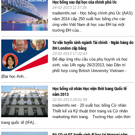
Học bổng sau đại học của chính phủ Úc
24-02-2013 11:57:26
tradiemthi.net - Học bổng chính phủ Úc (AAS)
năm 2014 cấp 250 suất học bổng cho các
ứng viên Việt Nam đi học sau ĐH tại một
trường ĐH của...
Tư vấn tuyển sinh ngành Tài chính - Ngân hàng do
ĐH London cấp bằng
23-02-2013 17:22:43
Để đáp ứng nhu cầu của phụ huynh và học
sinh, vào 14h ngày 26/2/2013, báo Dân trí
phối hợp cùng British University Vietnam -
(Đại học Anh...
Học bổng cử nhân Học viện thời trang Quốc tế
năm 2013
22-02-2013 20:01:59
tradiemthi.net - 20 suất học bổng Cử nhân
Thiết kế và Kỹ thuật thời trang và Cử nhân
marketing thời trang. Trường Học viện thời
trang quốc tế (IFA)...
Bộ GD và ĐT tuyển sinh đi học tại Hungari năm