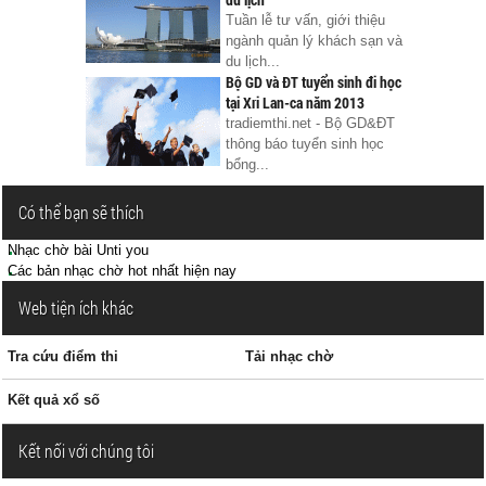
Tuần lễ tư vấn, giới thiệu
ngành quản lý khách sạn và
du lịch...
Bộ GD và ĐT tuyển sinh đi học
tại Xri Lan-ca năm 2013
tradiemthi.net - Bộ GD&ĐT
thông báo tuyển sinh học
bổng...
Có thể bạn sẽ thích
Nhạc chờ bài Unti you
Các bản nhạc chờ hot nhất hiện nay
Web tiện ích khác
Tra cứu điểm thi
Tải nhạc chờ
Kết quả xổ số
Kết nối với chúng tôi