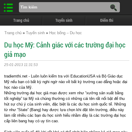
Trang chủ
Tuyển sinh
Điểm thi
Trang chủ
»
Tuyển sinh
»
Học bổng – Du học
Du học Mỹ: Cảnh giác với các trường đại học
giả mạo
25-01-2013 11:31:53
tradiemthi.net - Luôn luôn kiểm tra với EducationUSA và Bộ Giáo dục
Mỹ nếu bạn có bất kỳ nghi ngờ nào về bất kỳ trường cao đẳng hoặc đại
học nào của Mỹ.
Những trường đại học giả mạo được xem như “xưởng sản xuất bằng
tốt nghiệp” tại Mỹ và chúng thường có những cái tên rất nổi bật để thu
hút sự chú ý của sinh viên, đặc biệt là các du học sinh quốc tế. Những
từ như “State” (Bang) hay được lựa chọn khi đặt tên trường, điều này
làm rất nhiều các bạn du học sinh hiểu nhầm đây là các trường đại học
cấp liên bang hay có uy tín cao.