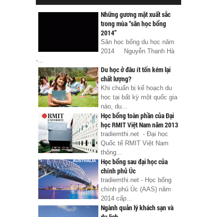
Những gương mặt xuất sắc
trong mùa “săn học bổng
2014”
Săn học bổng du học năm
2014 Nguyễn Thanh Hà
-...
Du học ở đâu ít tốn kém lại
chất lượng?
Khi chuẩn bị kế hoạch du
học tại bất kỳ một quốc gia
nào, du...
Học bổng toàn phần của Đại
học RMIT Việt Nam năm 2013
tradiemthi.net - Đại học
Quốc tế RMIT Việt Nam
thông...
Học bổng sau đại học của
chính phủ Úc
tradiemthi.net - Học bổng
chính phủ Úc (AAS) năm
2014 cấp...
Ngành quản lý khách sạn và
du lịch