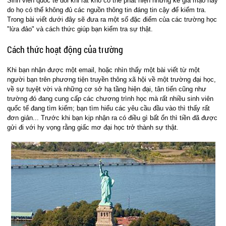
Sinh viên quốc tế đôi khi rất khó có thể phát hiện những kẻ giả mạo này
do họ có thể không đủ các nguồn thông tin đáng tin cậy để kiểm tra.
Trong bài viết dưới đây sẽ đưa ra một số đặc điểm của các trường học
"lừa đảo" và cách thức giúp bạn kiểm tra sự thật.
Cách thức hoạt động của trường
Khi bạn nhận được một email, hoặc nhìn thấy một bài viết từ một
người bạn trên phương tiện truyền thông xã hội về một trường đại học,
về sự tuyệt vời và những cơ sở hạ tầng hiện đại, tân tiến cũng như
trường đó đang cung cấp các chương trình học mà rất nhiều sinh viên
quốc tế đang tìm kiếm; bạn tìm hiểu các yêu cầu đầu vào thì thấy rất
đơn giản... Trước khi bạn kịp nhận ra có điều gì bất ổn thì tiền đã được
gửi đi với hy vọng rằng giấc mơ đại học trở thành sự thật.