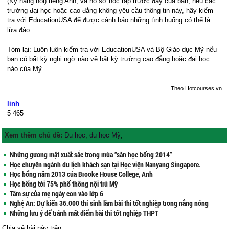
(Kỹ năng nói) tiếng Anh, và hồ sơ học tập trước đây của bạn, nếu các
trường đại học hoặc cao đẳng không yêu cầu thông tin này, hãy kiểm
tra với EducationUSA để được cảnh báo những tình huống có thể là
lừa đảo.
Tóm lại: Luôn luôn kiểm tra với EducationUSA và Bộ Giáo dục Mỹ nếu
bạn có bất kỳ nghi ngờ nào về bất kỳ trường cao đẳng hoặc đại học
nào của Mỹ.
Theo Hotcourses.vn
linh
5
465
Xem thêm chủ đề:
Du học
,
du học Mỹ
,
Những gương mặt xuất sắc trong mùa “săn học bổng 2014”
Học chuyên ngành du lịch khách sạn tại Học viện Nanyang Singapore.
Học bổng năm 2013 của Brooke House College, Anh
Học bổng tới 75% phổ thông nội trú Mỹ
Tâm sự của mẹ ngày con vào lớp 6
Nghệ An: Dự kiến 36.000 thí sinh làm bài thi tốt nghiệp trong nắng nóng
Những lưu ý để tránh mất điểm bài thi tốt nghiệp THPT
Chia sẻ bài này trên: