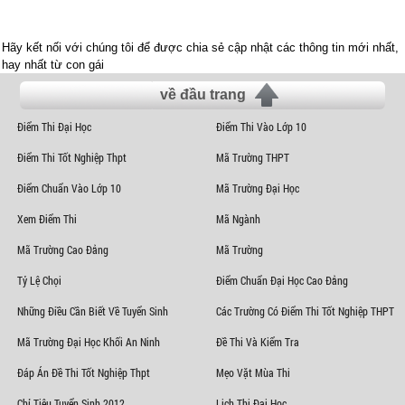
Hãy kết nối với chúng tôi để được chia sẻ cập nhật các thông tin mới nhất,
hay nhất từ con gái
về đầu trang
Điểm Thi Đại Học
Điểm Thi Vào Lớp 10
Điểm Thi Tốt Nghiệp Thpt
Mã Trường THPT
Điểm Chuẩn Vào Lớp 10
Mã Trường Đại Học
Xem Điểm Thi
Mã Ngành
Mã Trường Cao Đẳng
Mã Trường
Tỷ Lệ Chọi
Điểm Chuẩn Đại Học Cao Đẳng
Những Điều Cần Biết Về Tuyển Sinh
Các Trường Có Điểm Thi Tốt Nghiệp THPT
Mã Trường Đại Học Khối An Ninh
Đề Thi Và Kiểm Tra
Đáp Án Đề Thi Tốt Nghiệp Thpt
Mẹo Vặt Mùa Thi
Chỉ Tiêu Tuyển Sinh 2012
Lịch Thi Đại Học