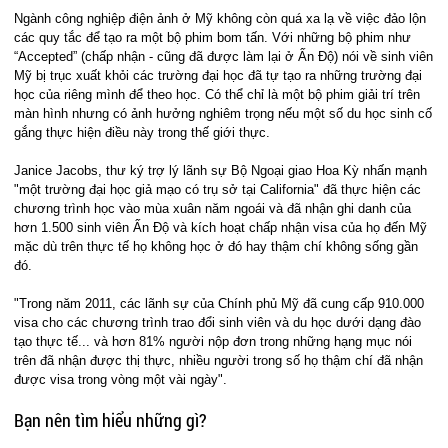
Ngành công nghiệp điện ảnh ở Mỹ không còn quá xa lạ về việc đảo lộn
các quy tắc để tạo ra một bộ phim bom tấn. Với những bộ phim như
“Accepted” (chấp nhận - cũng đã được làm lại ở Ấn Độ) nói về sinh viên
Mỹ bị trục xuất khỏi các trường đại học đã tự tạo ra những trường đại
học của riêng mình để theo học. Có thể chỉ là một bộ phim giải trí trên
màn hình nhưng có ảnh hưởng nghiêm trọng nếu một số du học sinh cố
gắng thực hiện điều này trong thế giới thực.
Janice Jacobs, thư ký trợ lý lãnh sự Bộ Ngoại giao Hoa Kỳ nhấn mạnh
"một trường đại học giả mạo có trụ sở tại California" đã thực hiện các
chương trình học vào mùa xuân năm ngoái và đã nhận ghi danh của
hơn 1.500 sinh viên Ấn Độ và kích hoạt chấp nhận visa của họ đến Mỹ
mặc dù trên thực tế họ không học ở đó hay thậm chí không sống gần
đó.
"Trong năm 2011, các lãnh sự của Chính phủ Mỹ đã cung cấp 910.000
visa cho các chương trình trao đổi sinh viên và du học dưới dạng đào
tạo thực tế... và hơn 81% người nộp đơn trong những hạng mục nói
trên đã nhận được thị thực, nhiều người trong số họ thậm chí đã nhận
được visa trong vòng một vài ngày".
Bạn nên tìm hiểu những gì?