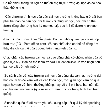
Có rất nhiều thông tin bạn có thể chứng thực tường đại học đó có phải
thật không như:
-Các chương trình học của các đại học thường không bao giờ bắt bạn
phải trả toàn bộ tiền học phí trước khi đăng ký học, học phí có thể
được đóng cho từng học kỳ (semester), sau khi đã được nhận vào
trường.
-Địa chỉ của trường Cao đẳng hoặc Đại học không bao giờ có số hộp
bưu thư (PO - Post office box). Và bạn nhất định có thể dễ dàng tìm
thấy địa chỉ cụ thể của trường trên trang web của họ.
Chắc chắn các trường đại học và cao đẳng phải có chứng nhận của bộ
giáo dục Mỹ. Bạn có thể kiểm tra với EducationUSA để xác nhận nếu
bạn có bất cứ nghi ngờ gì.
-So sánh các với các trường đại học trên cùng địa bàn hay trường đại
học có uy tín để xem xét về các khóa học, thời gian học xem có quá
ngắn hơn so với bình thường không, hay về chi phí học, bạn nên đặt
câu hỏi nếu nó quá rẻ (quá rẻ so với mức chi phí trung bình trên toàn
quốc).
-Sinh viên quốc tế sẽ được yêu cầu cung cấp kết quả kỳ thi speaking