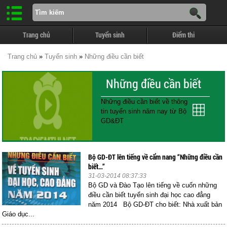
Trang chủ
Tuyển sinh
Điểm thi
Trang chủ
»
Tuyển sinh
»
Những điều cần biết
Những điều cần biết
Những điều cần biết về thông
tin tuyển sinh năm nay từ Bộ
GD&ĐT
Bộ GD-ĐT lên tiếng về cẩm nang “Những điều cần
biết…”
31-03-2014 08:37:33
Bộ GD và Đào Tạo lên tiếng về cuốn những
điều cần biết tuyển sinh đại học cao đẳng
năm 2014 Bộ GD-ĐT cho biết: Nhà xuất bản
Giáo dục...