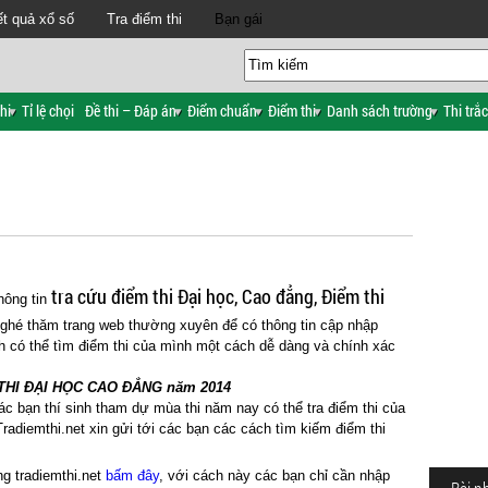
t quả xổ số
Tra điểm thi
Bạn gái
hi
Tỉ lệ chọi
Đề thi – Đáp án
Điểm chuẩn
Điểm thi
Danh sách trường
Thi trắ
tra cứu điểm thi Đại học, Cao đẳng, Điểm thi
hông tin
hé thăm trang web thường xuyên để có thông tin cập nhập
h có thể tìm điểm thi của mình một cách dễ dàng và chính xác
THI ĐẠI HỌC CAO ĐẲNG năm 2014
c bạn thí sinh tham dự mùa thi năm nay có thể tra điểm thi của
radiemthi.net xin gửi tới các bạn các cách tìm kiếm điểm thi
ng tradiemthi.net
bấm đây
, với cách này các bạn chỉ cần nhập