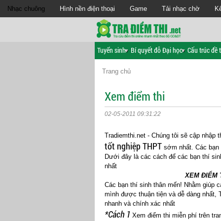
Nhạc chuông
Hình nền điện thoại
Game
Tải nhạc chờ
Kế
Tuyển sinh
Bí quyết đỗ Đại học
Cấu trúc đề t
Trang chủ
Xem điểm thi
02-05-2011 09:31:22
Tradiemthi.net - Chúng tôi sẽ cập nhập t
tốt nghiệp THPT
sớm nhất. Các bạn g
Dưới đây là các cách để các bạn thí sin
nhất
XEM ĐIỂM 
Các bạn thí sinh thân mến! Nhằm giúp cá
mình được thuận tiện và dễ dàng nhất, T
nhanh và chính xác nhất
*Cách 1
Xem điểm thi miễn phí trên tra