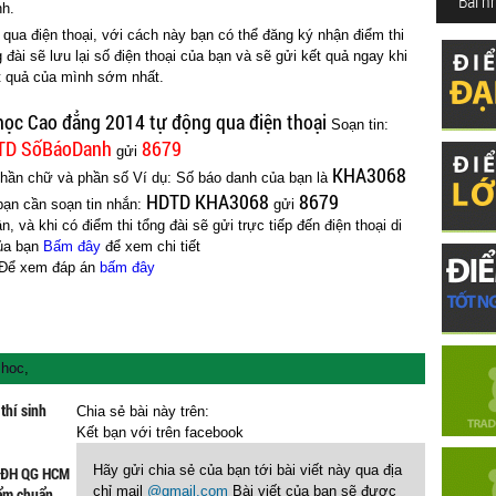
Bài n
nh.
qua điện thoại, với cách này bạn có thể đăng ký nhận điểm thi
 đài sẽ lưu lại số điện thoại của bạn và sẽ gửi kết quả ngay khi
t quả của mình sớm nhất.
 học Cao đẳng 2014 tự động qua điện thoại
Soạn tin:
TD
SốBáoDanh
8679
gửi
KHA3068
ần chữ và phần số Ví dụ: Số báo danh của bạn là
HDTD KHA3068
8679
 bạn cần soạn tin nhắn:
gửi
n, và khi có điểm thi tổng đài sẽ gửi trực tiếp đến điện thoại di
ủa bạn
Bấm đây
để xem chi tiết
Để xem đáp án
bấm đây
 hoc
,
thí sinh
Chia sẻ bài này trên:
Kết bạn với
trên facebook
Hãy gửi chia sẻ của bạn tới bài viết này qua địa
- ĐH QG HCM
chỉ mail
@gmail.com
Bài viết của bạn sẽ được
iểm chuẩn