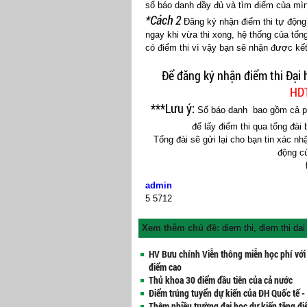
số báo danh đầy đủ và tìm điểm của mì
*Cách 2
Đăng ký nhận điểm thi tự động 
ngay khi vừa thi xong, hệ thống của tổng
có điểm thi vì vậy bạn sẽ nhận được kế
Để đăng ký nhận điểm thi Đại
HD
***Lưu ý:
Số báo danh bao gồm cả ph
để lấy điểm thi qua tổng đài
Tổng đài sẽ gửi lại cho bạn tin xác nhậ
động c
admin
5
5712
Xem thêm chủ đề:
diem thi
,
diem thi dai
HV Bưu chính Viễn thông miễn học phí với 
điểm cao
Thủ khoa 30 điểm đầu tiên của cả nước
Điểm trúng tuyển dự kiến của ĐH Quốc tế 
Thêm nhiều trường đại học dự kiến tăng đ