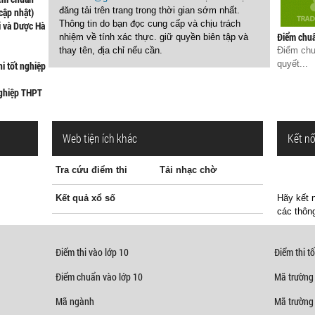
đăng tải trên trang trong thời gian sớm nhất.
cập nhật)
Thông tin do bạn đọc cung cấp và chịu trách
i và Dược Hà
Điểm chuẩ
nhiệm về tính xác thực. giữ quyền biên tập và
thay tên, địa chỉ nếu cần.
Điểm chu
quyết...
hi tốt nghiệp
nghiệp THPT
Web tiện ích khác
Kết nố
Tra cứu điểm thi
Tải nhạc chờ
Kết quả xổ số
Hãy kết n
các thông
Điểm thi vào lớp 10
Điểm thi tố
Điểm chuẩn vào lớp 10
Mã trường
Mã ngành
Mã trường