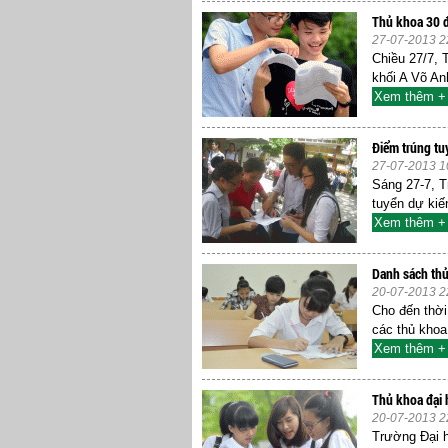
Thủ khoa 30 đ
27-07-2013 2
Chiều 27/7, 
khối A Võ An
Xem thêm +
Điểm trúng tu
27-07-2013 1
Sáng 27-7, 
tuyển dự kiế
Xem thêm +
Danh sách thủ
20-07-2013 2
Cho đến thời
các thủ khoa
Xem thêm +
Thủ khoa đại 
20-07-2013 2
Trường Đại h