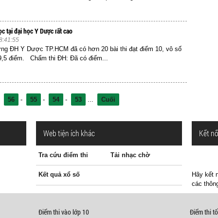
ọc tại đại học Y Dược rất cao
8:41:55
ường ĐH Y Dược TP.HCM đã có hơn 20 bài thi đạt điểm 10, vô số
 9,5 điểm. Chấm thi ĐH: Đã có điểm...
-
56
-
55
-
54
-
53
...
Cuối
Web tiện ích khác
Kết nố
Tra cứu điểm thi
Tải nhạc chờ
Kết quả xổ số
Hãy kết n
các thông
Điểm thi vào lớp 10
Điểm thi tố