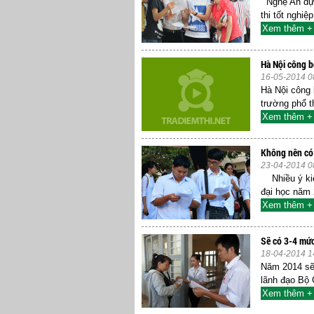
Nghệ An dựn
thi tốt nghi
Xem thêm +
Hà Nội công b
16-05-2014 0
Hà Nội công 
trường phổ t
Xem thêm +
Không nên có
23-04-2014 0
Nhiều ý kiế
đại học năm
Xem thêm +
Sẽ có 3-4 mức
18-04-2014 1
Năm 2014 sẽ
lãnh đạo Bộ 
Xem thêm +