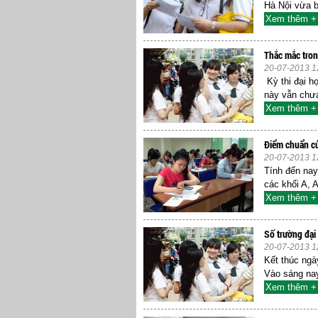
Hà Nội vừa bố
Xem thêm +
Thắc mắc tron
20-07-2013 1
Kỳ thi đại h
này vẫn chư
Xem thêm +
Điểm chuẩn củ
20-07-2013 1
Tính đến nay
các khối A, 
Xem thêm +
Số trường đại 
20-07-2013 1
Kết thúc ngà
Vào sáng nay
Xem thêm +