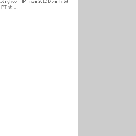
 tốt nghiệp THPT năm 2012 Điểm thi tốt
PT rất...