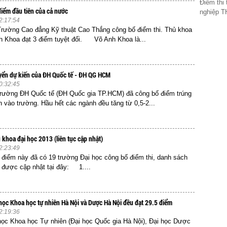
Điểm thi
iểm đầu tiên của cả nước
nghiệp TH
2:17:54
Trường Cao đẳng Kỹ thuật Cao Thắng công bố điểm thi. Thủ khoa
h Khoa đạt 3 điểm tuyệt đối. Võ Anh Khoa là...
yển dự kiến của ĐH Quốc tế - ĐH QG HCM
0:32:45
Trường ĐH Quốc tế (ĐH Quốc gia TP.HCM) đã công bố điểm trúng
n vào trường. Hầu hết các ngành đều tăng từ 0,5-2...
 khoa đại học 2013 (liên tục cập nhật)
2:23:49
 điểm này đã có 19 trường Đại học công bố điểm thi, danh sách
 được cập nhật tại đây: 1....
học Khoa học tự nhiên Hà Nội và Dược Hà Nội đều đạt 29.5 điểm
2:19:36
ọc Khoa học Tự nhiên (Đại học Quốc gia Hà Nội), Đại học Dược