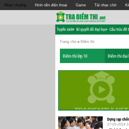
Nhạc chuông
Hình nền điện thoại
Game
Tải nhạc chờ
Kế
Tuyển sinh
Bí quyết đỗ Đại học
Cấu trúc đề t
Trang chủ
»
Điểm thi
Điểm thi lớp 10
Điểm thi đại
Dựng rạp chốn
27-05-2014 1