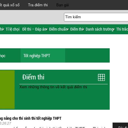
t quả xổ số
Tra điểm thi
Bạn gái
hi
Tỉ lệ chọi
Đề thi – Đáp án
Điểm chuẩn
Điểm thi
Danh sách trường
Thi trắ
 học
Tốt nghiệp THPT
Điểm thi
Xem những thông tin về kết quả điểm thi
g nắng cho thí sinh thi tốt nghiệp THPT
6:26:27