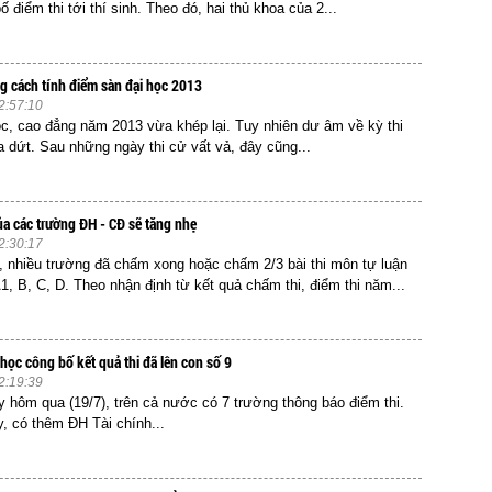
 điểm thi tới thí sinh. Theo đó, hai thủ khoa của 2...
g cách tính điểm sàn đại học 2013
2:57:10
ọc, cao đẳng năm 2013 vừa khép lại. Tuy nhiên dư âm về kỳ thi
a dứt. Sau những ngày thi cử vất vả, đây cũng...
a các trường ĐH - CĐ sẽ tăng nhẹ
2:30:17
, nhiều trường đã chấm xong hoặc chấm 2/3 bài thi môn tự luận
A1, B, C, D. Theo nhận định từ kết quả chấm thi, điểm thi năm...
học công bố kết quả thi đã lên con số 9
2:19:39
y hôm qua (19/7), trên cả nước có 7 trường thông báo điểm thi.
, có thêm ĐH Tài chính...