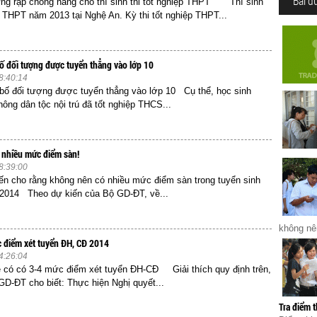
Bài đ
g rạp chống nắng cho thí sinh thi tốt nghiệp THPT Thí sinh
ệp THPT năm 2013 tại Nghệ An. Kỳ thi tốt nghiệp THPT...
ố đối tượng được tuyển thẳng vào lớp 10
8:40:14
bố đối tượng được tuyển thẳng vào lớp 10 Cụ thể, học sinh
hông dân tộc nội trú đã tốt nghiệp THCS...
 nhiều mức điểm sàn!
8:39:00
n cho rằng không nên có nhiều mức điểm sàn trong tuyển sinh
 2014 Theo dự kiến của Bộ GD-ĐT, về...
không nên
 điểm xét tuyển ĐH, CĐ 2014
4:26:04
 có có 3-4 mức điểm xét tuyển ĐH-CĐ Giải thích quy định trên,
GD-ĐT cho biết: Thực hiện Nghị quyết...
Tra điểm 