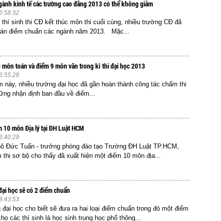
ành kinh tế các trường cao đẳng 2013 có thể không giảm
6:58:32
 thí sinh thi CĐ kết thúc môn thi cuối cùng, nhiều trường CĐ đã
oán điểm chuẩn các ngành năm 2013. Mặc...
 môn toán và điểm 9 môn văn trong kì thi đại học 2013
6:55:28
m này, nhiều trường đại học đã gần hoàn thành công tác chấm thi
ững nhận định ban đầu về điểm...
m 10 môn Địa lý tại ĐH Luật HCM
6:40:29
ô Đức Tuấn - trưởng phòng đào tạo Trường ĐH Luật TP.HCM,
 thi sơ bộ cho thấy đã xuất hiện một điểm 10 môn địa...
đại học sẽ có 2 điểm chuẩn
8:43:53
 đại học cho biết sẽ đưa ra hai loại điểm chuẩn trong đó một điểm
o các thí sinh là học sinh trung học phổ thông...