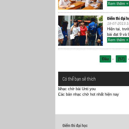
Xem thêm +
Điểm thi đại h
18-07-2013 1
Hiện tại, tr
bài đạt 9 và
Xem thêm +
Đầu
-
[57]
Có thể bạn sẽ thích
Nhạc chờ bài Unti you
Các bản nhạc chờ hot nhất hiện nay
Điểm thi đại học