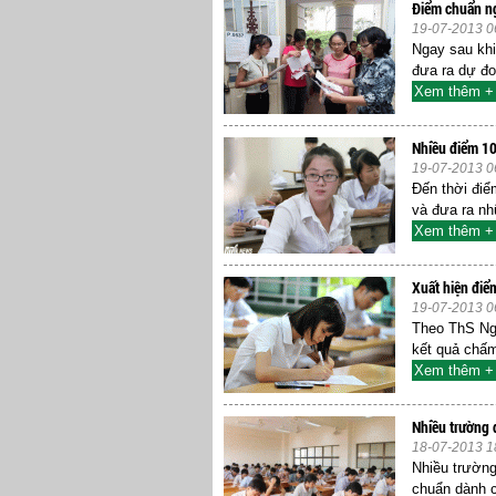
Điểm chuẩn ng
19-07-2013 0
Ngay sau khi
đưa ra dự đ
Xem thêm +
Nhiều điểm 10
19-07-2013 0
Đến thời điể
và đưa ra nh
Xem thêm +
Xuất hiện điể
19-07-2013 0
Theo ThS Ng
kết quả chấm
Xem thêm +
Nhiều trường 
18-07-2013 1
Nhiều trường
chuẩn dành ch