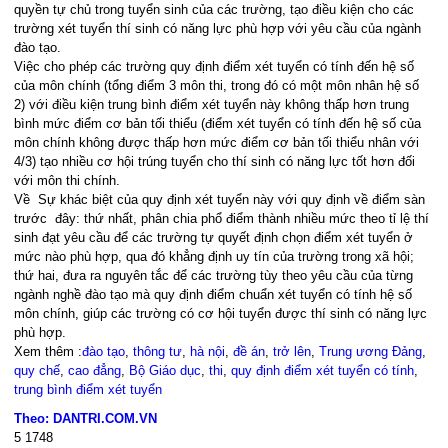
quyền tự chủ trong tuyển sinh của các trường, tạo điều kiện cho các
trường xét tuyển thí sinh có năng lực phù hợp với yêu cầu của ngành
đào tạo.
Việc cho phép các trường quy định điểm xét tuyển có tính đến hệ số
của môn chính (tổng điểm 3 môn thi, trong đó có một môn nhân hệ số
2) với điều kiện trung bình điểm xét tuyển này không thấp hơn trung
bình mức điểm cơ bản tối thiểu (điểm xét tuyển có tính đến hệ số của
môn chính không được thấp hơn mức điểm cơ bản tối thiểu nhân với
4/3) tạo nhiều cơ hội trúng tuyển cho thí sinh có năng lực tốt hơn đối
với môn thi chính.
Về Sự khác biệt của quy định xét tuyển này với quy định về điểm sàn
trước đây: thứ nhất, phân chia phổ điểm thành nhiều mức theo tỉ lệ thí
sinh đạt yêu cầu để các trường tự quyết định chọn điểm xét tuyển ở
mức nào phù hợp, qua đó khẳng định uy tín của trường trong xã hội;
thứ hai, đưa ra nguyên tắc để các trường tùy theo yêu cầu của từng
ngành nghề đào tạo mà quy định điểm chuẩn xét tuyển có tính hệ số
môn chính, giúp các trường có cơ hội tuyển được thí sinh có năng lực
phù hợp.
Xem thêm :
đào tạo
,
thông tư
,
hà nội
,
đề án
,
trở lên
,
Trung ương Đảng
,
quy chế
,
cao đẳng
,
Bộ Giáo dục
,
thi
,
quy định điểm xét tuyển có tính
,
trung bình điểm xét tuyển
Theo: DANTRI.COM.VN
5
1748