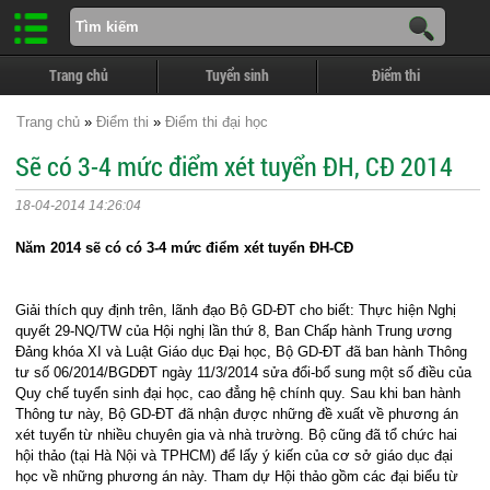
Trang chủ
Tuyển sinh
Điểm thi
Trang chủ
»
Điểm thi
»
Điểm thi đại học
Sẽ có 3-4 mức điểm xét tuyển ĐH, CĐ 2014
18-04-2014 14:26:04
Năm 2014 sẽ có có 3-4 mức điểm xét tuyển ĐH-CĐ
Giải thích quy định trên, lãnh đạo Bộ GD-ĐT cho biết: Thực hiện Nghị
quyết 29-NQ/TW của Hội nghị lần thứ 8, Ban Chấp hành Trung ương
Đảng khóa XI và Luật Giáo dục Đại học, Bộ GD-ĐT đã ban hành Thông
tư số 06/2014/BGDĐT ngày 11/3/2014 sửa đổi-bổ sung một số điều của
Quy chế tuyển sinh đại học, cao đẳng hệ chính quy. Sau khi ban hành
Thông tư này, Bộ GD-ĐT đã nhận được những đề xuất về phương án
xét tuyển từ nhiều chuyên gia và nhà trường. Bộ cũng đã tổ chức hai
hội thảo (tại Hà Nội và TPHCM) để lấy ý kiến của cơ sở giáo dục đại
học về những phương án này. Tham dự Hội thảo gồm các đại biểu từ