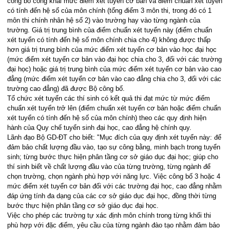
công bố công khai mức điểm xét tuyển cơ bản và điểm chuẩn xét tuyển
có tính đến hệ số của môn chính (tổng điểm 3 môn thi, trong đó có 1
môn thi chính nhân hệ số 2) vào trường hay vào từng ngành của
trường. Giá trị trung bình của điểm chuẩn xét tuyển này (điểm chuẩn
xét tuyển có tính đến hệ số môn chính chia cho 4) không được thấp
hơn giá trị trung bình của mức điểm xét tuyển cơ bản vào học đại học
(mức điểm xét tuyển cơ bản vào đại học chia cho 3, đối với các trường
đại học) hoặc giá trị trung bình của mức điểm xét tuyển cơ bản vào cao
đẳng (mức điểm xét tuyển cơ bản vào cao đẳng chia cho 3, đối với các
trường cao đẳng) đã được Bộ công bố.
Tổ chức xét tuyển các thí sinh có kết quả thi đạt mức từ mức điểm
chuẩn xét tuyển trở lên (điểm chuẩn xét tuyển cơ bản hoặc điểm chuẩn
xét tuyển có tính đến hệ số của môn chính) theo các quy định hiện
hành của Quy chế tuyển sinh đại học, cao đẳng hệ chính quy.
Lãnh đạo Bộ GD-ĐT cho biết: "Mục đích của quy định xét tuyển này: để
đảm bảo chất lượng đầu vào, tạo sự công bằng, minh bạch trong tuyển
sinh; từng bước thực hiện phân tầng cơ sở giáo dục đại học; giúp cho
thí sinh biết về chất lượng đầu vào của từng trường, từng ngành để
chọn trường, chọn ngành phù hợp với năng lực. Việc công bố 3 hoặc 4
mức điểm xét tuyển cơ bản đối với các trường đại học, cao đẳng nhằm
đáp ứng tính đa dạng của các cơ sở giáo dục đại học, đồng thời từng
bước thực hiện phân tầng cơ sở giáo dục đại học.
Việc cho phép các trường tự xác định môn chính trong từng khối thi
phù hợp với đặc điểm, yêu cầu của từng ngành đào tạo nhằm đảm bảo