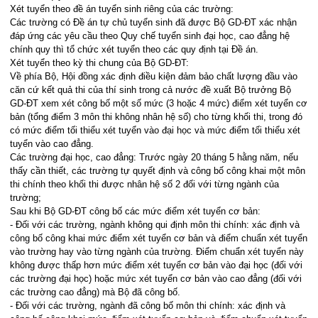
Xét tuyển theo đề án tuyển sinh riêng của các trường:
Các trường có Đề án tự chủ tuyển sinh đã được Bộ GD-ĐT xác nhận
đáp ứng các yêu cầu theo Quy chế tuyển sinh đại học, cao đẳng hệ
chính quy thì tổ chức xét tuyển theo các quy định tại Đề án.
Xét tuyển theo kỳ thi chung của Bộ GD-ĐT:
Về phía Bộ, Hội đồng xác định điều kiện đảm bảo chất lượng đầu vào
căn cứ kết quả thi của thí sinh trong cả nước đề xuất Bộ trưởng Bộ
GD-ĐT xem xét công bố một số mức (3 hoặc 4 mức) điểm xét tuyển cơ
bản (tổng điểm 3 môn thi không nhân hệ số) cho từng khối thi, trong đó
có mức điểm tối thiểu xét tuyển vào đại học và mức điểm tối thiểu xét
tuyển vào cao đẳng.
Các trường đại học, cao đẳng: Trước ngày 20 tháng 5 hằng năm, nếu
thấy cần thiết, các trường tự quyết định và công bố công khai một môn
thi chính theo khối thi được nhân hệ số 2 đối với từng ngành của
trường;
Sau khi Bộ GD-ĐT công bố các mức điểm xét tuyển cơ bản:
​- Đối với các trường, ngành không qui định môn thi chính: xác định và
công bố công khai mức điểm xét tuyển cơ bản và điểm chuẩn xét tuyển
vào trường hay vào từng ngành của trường. Điểm chuẩn xét tuyển này
không được thấp hơn mức điểm xét tuyển cơ bản vào đại học (đối với
các trường đại học) hoặc mức xét tuyển cơ bản vào cao đẳng (đối với
các trường cao đẳng) mà Bộ đã công bố.
​- Đối với các trường, ngành đã công bố môn thi chính: xác định và