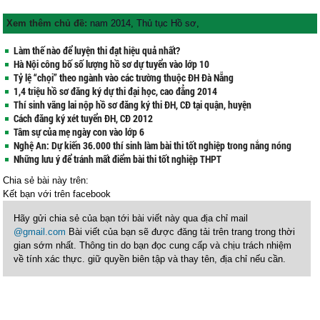
Xem thêm chủ đề:
nam 2014
,
Thủ tục Hồ sơ
,
Làm thế nào để luyện thi đạt hiệu quả nhất?
Hà Nội công bố số lượng hồ sơ dự tuyển vào lớp 10
Tỷ lệ “chọi” theo ngành vào các trường thuộc ĐH Đà Nẵng
1,4 triệu hồ sơ đăng ký dự thi đại học, cao đẳng 2014
Thí sinh vãng lai nộp hồ sơ đăng ký thi ĐH, CĐ tại quận, huyện
Cách đăng ký xét tuyển ĐH, CĐ 2012
Tâm sự của mẹ ngày con vào lớp 6
Nghệ An: Dự kiến 36.000 thí sinh làm bài thi tốt nghiệp trong nắng nóng
Những lưu ý để tránh mất điểm bài thi tốt nghiệp THPT
Chia sẻ bài này trên:
Kết bạn với
trên facebook
Hãy gửi chia sẻ của bạn tới bài viết này qua địa chỉ mail
@gmail.com
Bài viết của bạn sẽ được đăng tải trên trang trong thời
gian sớm nhất. Thông tin do bạn đọc cung cấp và chịu trách nhiệm
về tính xác thực. giữ quyền biên tập và thay tên, địa chỉ nếu cần.