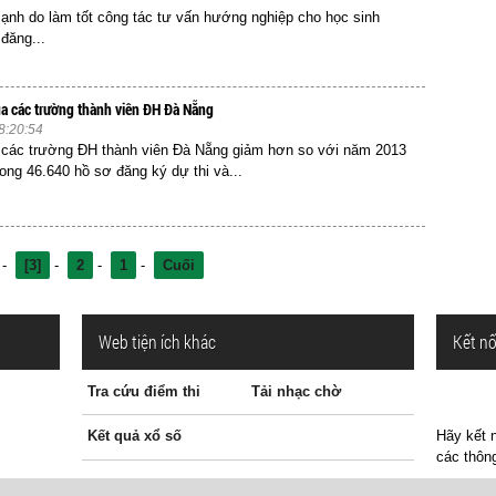
ạnh do làm tốt công tác tư vấn hướng nghiệp cho học sinh
đăng...
của các trường thành viên ĐH Đà Nẵng
8:20:54
các trường ĐH thành viên Đà Nẵng giảm hơn so với năm 2013
rong 46.640 hồ sơ đăng ký dự thi và...
-
[3]
-
2
-
1
-
Cuối
Web tiện ích khác
Kết nố
Tra cứu điểm thi
Tải nhạc chờ
Kết quả xổ số
Hãy kết n
các thông