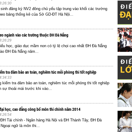
8:26:30
 sinh đăng ký NV2 đông chủ yếu tập trung vào khối các trường
heo bảng thống kê của Sở GD-ĐT Hà Nội...
theo ngành vào các trường thuộc ĐH Đà Nẵng
8:26:29
ểu học, giáo dục mầm non có tỷ lệ chọi cao nhất ĐH Đà Nẵng
 vào ĐH Đà Nẵng năm...
ểm tra đảm bảo an toàn, nghiêm túc mỗi phòng thi tốt nghiệp
4:34:33
iểm tra đảm bảo an toàn, nghiêm túc mỗi phòng thi tốt nghiệp
 sự thoải mái trước khi vào...
đại học, cao đẳng công bố môn thi chính năm 2014
4:26:54
 ĐH Tài chính - Ngân hàng Hà Nội và ĐH Thành Tây, ĐH Đà
 Ngoại ngữ là môn thi...