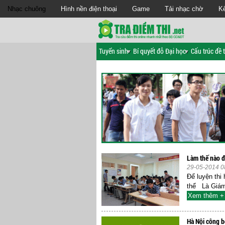
Nhạc chuông
Hình nền điện thoại
Game
Tải nhạc chờ
Kế
Tuyển sinh
Bí quyết đỗ Đại học
Cấu trúc đề t
Làm thế nào để
29-05-2014 0
Để luyện thi
thể Là Giám
Xem thêm +
Hà Nội công b