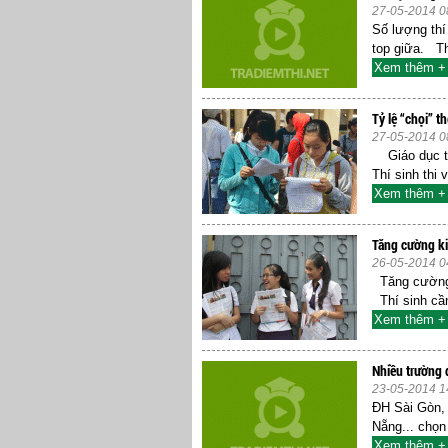
27-05-2014 0
Số lượng thí
top giữa. T
Xem thêm +
Tỷ lệ “chọi” 
27-05-2014 0
Giáo dục ti
Thí sinh thi
Xem thêm +
Tăng cường ki
26-05-2014 0
Tăng cường k
Thí sinh cần
Xem thêm +
Nhiều trường 
23-05-2014 1
ĐH Sài Gòn,
Nẵng... chọn
Xem thêm +