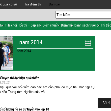
t quả xổ số
Tra điểm thi
Bạn gái
hi
Tỉ lệ chọi
Đề thi – Đáp án
Điểm chuẩn
Điểm thi
Danh sách trường
Thi trắ
nam 2014
nam 2014
 luyện thi đạt hiệu quả nhất?
8:32:12
 hiệu quả với số điểm cao các em cần phải có mục tiêu học tập cụ
 đốc Trung tâm Nghiên cứu và...
Bài đ
ố số lượng hồ sơ dự tuyển vào lớp 10