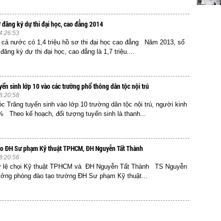
ơ đăng ký dự thi đại học, cao đẳng 2014
4:26:53
 nước có 1,4 triệu hồ sơ thi đại học cao đẳng Năm 2013, số
ăng ký dự thi đại học, cao đẳng là 1,7 triệu....
yển sinh lớp 10 vào các trường phổ thông dân tộc nội trú
8:20:58
 Trăng tuyển sinh vào lớp 10 trường dân tộc nội trú, người kinh
 Theo kế hoạch, đối tượng tuyển sinh là thanh...
vào ĐH Sư phạm Kỹ thuật TPHCM, ĐH Nguyễn Tất Thành
8:20:56
 lệ chọi Kỹ thuật TPHCM và ĐH Nguyễn Tất Thành TS Nguyễn
ưởng phòng đào tạo trường ĐH Sư phạm Kỹ thuật...