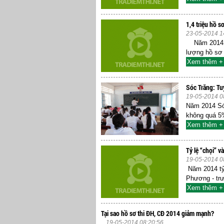
1,4 triệu hồ s
23-05-2014 1
Năm 2014 cả
lượng hồ sơ đ
Xem thêm +
Sóc Trăng: Tu
19-05-2014 0
Năm 2014 Sóc
không quá 5%
Xem thêm +
Tỷ lệ “chọi” 
19-05-2014 0
Năm 2014 tỷ
Phương - tr
Xem thêm +
Tại sao hồ sơ thi ĐH, CĐ 2014 giảm mạnh?
19-05-2014 08:20:56