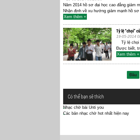
Năm 2014 hồ sơ đại học cao đẳng giảm m
Nhận định về xu hướng giảm mạnh hồ sơ 
Xem thêm +
Tỷ lệ “chọi” 
19-05-2014 0
Tỷ lệ chọi 
Được biết, t
Xem thêm +
Đầu
Có thể bạn sẽ thích
Nhạc chờ bài Unti you
Các bản nhạc chờ hot nhất hiện nay