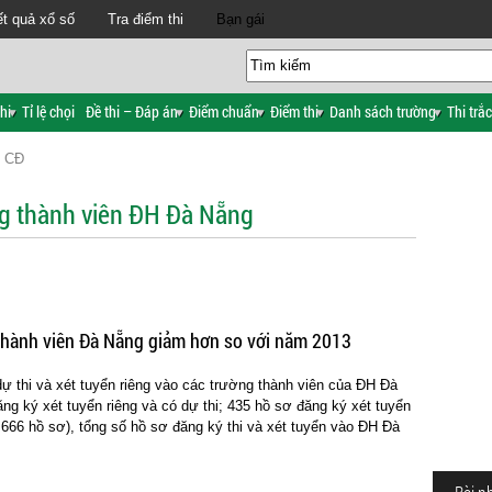
t quả xổ số
Tra điểm thi
Bạn gái
hi
Tỉ lệ chọi
Đề thi – Đáp án
Điểm chuẩn
Điểm thi
Danh sách trường
Thi trắ
H CĐ
ờng thành viên ĐH Đà Nẵng
 thành viên Đà Nẵng giảm hơn so với năm 2013
ự thi và xét tuyển riêng vào các trường thành viên của ĐH Đà
ng ký xét tuyển riêng và có dự thi; 435 hồ sơ đăng ký xét tuyển
.666 hồ sơ), tổng số hồ sơ đăng ký thi và xét tuyển vào ĐH Đà