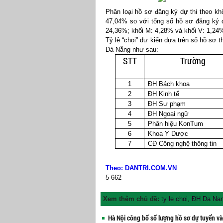
Phân loại hồ sơ đăng ký dự thi theo khố
47,04% so với tổng số hồ sơ đăng ký d
24,36%; khối M: 4,28% và khối V: 1,24
Tỷ lệ “chọi” dự kiến dựa trên số hồ sơ t
Đà Nẵng như sau:
STT
Trường
1
ĐH Bách khoa
2
ĐH Kinh tế
3
ĐH Sư phạm
4
ĐH Ngoại ngữ
5
Phân hiệu KonTum
6
Khoa Y Dược
7
CĐ Công nghệ thông tin
Theo: DANTRI.COM.VN
5
662
Xem thêm chủ đề:
ty le choi
,
ĐH Da Na
Hà Nội công bố số lượng hồ sơ dự tuyển và