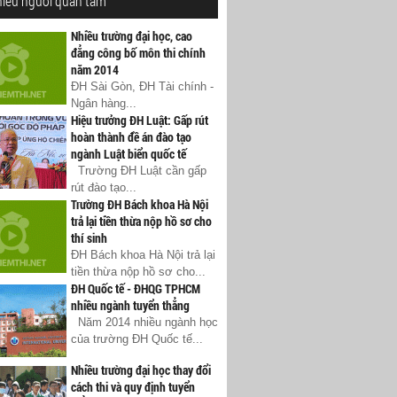
hiều người quan tâm
Nhiều trường đại học, cao
đẳng công bố môn thi chính
năm 2014
ĐH Sài Gòn, ĐH Tài chính -
Ngân hàng...
Hiệu trưởng ĐH Luật: Gấp rút
hoàn thành đề án đào tạo
ngành Luật biển quốc tế
Trường ĐH Luật cần gấp
rút đào tạo...
Trường ĐH Bách khoa Hà Nội
trả lại tiền thừa nộp hồ sơ cho
thí sinh
ĐH Bách khoa Hà Nội trả lại
tiền thừa nộp hồ sơ cho...
ĐH Quốc tế - ĐHQG TPHCM
nhiều ngành tuyển thẳng
Năm 2014 nhiều ngành học
của trường ĐH Quốc tế...
Nhiều trường đại học thay đổi
cách thi và quy định tuyển