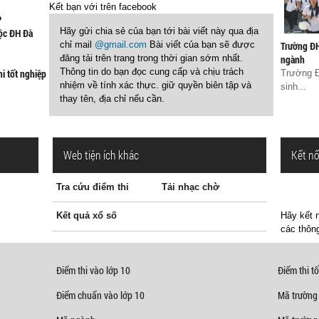
Kết bạn với
trên facebook
?
Hãy gửi chia sẻ của bạn tới bài viết này qua địa
uộc ĐH Đà
chỉ mail
@gmail.com
Bài viết của bạn sẽ được
Trường ĐH
đăng tải trên trang trong thời gian sớm nhất.
ngành
Thông tin do bạn đọc cung cấp và chịu trách
hi tốt nghiệp
Trường Đ
nhiệm về tính xác thực. giữ quyền biên tập và
sinh...
thay tên, địa chỉ nếu cần.
Web tiện ích khác
Kết nố
Tra cứu điểm thi
Tải nhạc chờ
Kết quả xổ số
Hãy kết n
các thông
Điểm thi vào lớp 10
Điểm thi tố
Điểm chuẩn vào lớp 10
Mã trường