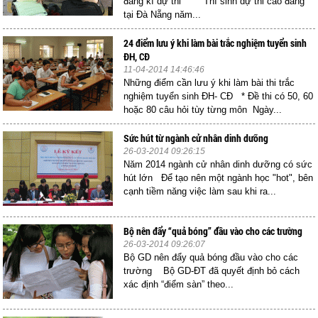
đăng kí dự thi Thí sinh dự thi cao đẳng
tại Đà Nẵng năm...
24 điểm lưu ý khi làm bài trắc nghiệm tuyển sinh
ĐH, CĐ
11-04-2014 14:46:46
Những điểm cần lưu ý khi làm bài thi trắc
nghiệm tuyển sinh ĐH- CĐ * Đề thi có 50, 60
hoặc 80 câu hỏi tùy từng môn Ngày...
Sức hút từ ngành cử nhân dinh dưỡng
26-03-2014 09:26:15
Năm 2014 ngành cử nhân dinh dưỡng có sức
hút lớn Để tạo nên một ngành học "hot", bên
cạnh tiềm năng việc làm sau khi ra...
Bộ nên đẩy “quả bóng” đầu vào cho các trường
26-03-2014 09:26:07
Bộ GD nên đẩy quả bóng đầu vào cho các
trường Bộ GD-ĐT đã quyết định bỏ cách
xác định “điểm sàn” theo...