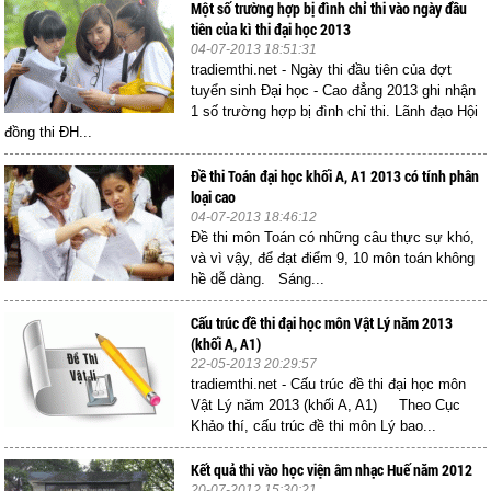
Một số trường hợp bị đình chỉ thi vào ngày đầu
tiên của kì thi đại học 2013
04-07-2013 18:51:31
tradiemthi.net - Ngày thi đầu tiên của đợt
tuyển sinh Đại học - Cao đẳng 2013 ghi nhận
1 số trường hợp bị đình chỉ thi. Lãnh đạo Hội
đồng thi ĐH...
Đề thi Toán đại học khối A, A1 2013 có tính phân
loại cao
04-07-2013 18:46:12
Đề thi môn Toán có những câu thực sự khó,
và vì vậy, để đạt điểm 9, 10 môn toán không
hề dễ dàng. Sáng...
Cấu trúc đề thi đại học môn Vật Lý năm 2013
(khối A, A1)
22-05-2013 20:29:57
tradiemthi.net - Cấu trúc đề thi đại học môn
Vật Lý năm 2013 (khối A, A1) Theo Cục
Khảo thí, cấu trúc đề thi môn Lý bao...
Kết quả thi vào học viện âm nhạc Huế năm 2012
20-07-2012 15:30:21