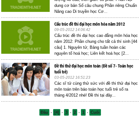
dung cơ bản Số câu chung Phần riêng Chuẩn
Nâng cao Di truyền học Cơ...
Cấu trúc đề thi đại học môn hóa năm 2012
09-05-2012 14:06:42
Cấu trúc đề thi đại học cao đẳng môn hóa học
năm 2012: Phần chung cho tất cả thí sinh [44
câu] 1. Nguyên tử; Bảng tuần hoàn các
nguyên tố hoá học; Liên kết hoá học [2...
Đề thi thử đại học môn toán (Đề số 7- Toán học
tuổi trẻ)
03-05-2012 16:51:23
Các sĩ tử cùng thử sức với đề thi thử đại học
môn toán trên báo toán học tuổi trẻ số ra
tháng 4/2012 nhé! Đề thi tại đây...
Đầu
-
[4]
-
3
-
2
-
1
-
Cuối