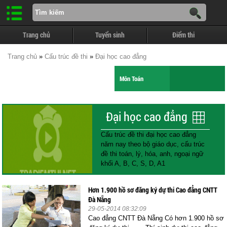
Trang chủ
Tuyển sinh
Điểm thi
Trang chủ
»
Cấu trúc đề thi
»
Đại học cao đẳng
Môn Toán
Đại học cao đẳng
Cấu trúc đề thi đại học cao đẳng
năm nay theo bộ giáo dục, cấu trúc
đề thi toán, lý, hóa, anh, ngoại ngữ
khối A, B, C, S, D, A1
Hơn 1.900 hồ sơ đăng ký dự thi Cao đẳng CNTT
Đà Nẵng
29-05-2014 08:32:09
Cao đẳng CNTT Đà Nẵng Có hơn 1.900 hồ sơ