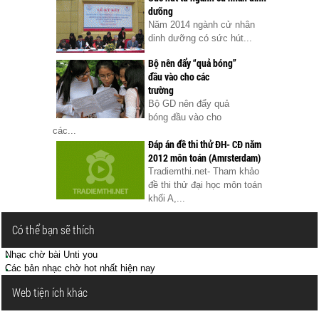
dưỡng
Năm 2014 ngành cử nhân
dinh dưỡng có sức hút...
Bộ nên đẩy “quả bóng”
đầu vào cho các
trường
Bộ GD nên đẩy quả
bóng đầu vào cho
các...
Đáp án đề thi thử ĐH- CĐ năm
2012 môn toán (Amrsterdam)
Tradiemthi.net- Tham khảo
đề thi thử đại học môn toán
khối A,...
Có thể bạn sẽ thích
Nhạc chờ bài Unti you
Các bản nhạc chờ hot nhất hiện nay
Web tiện ích khác