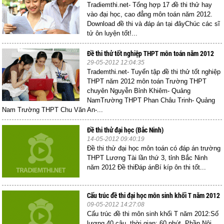
Tradiemthi.net- Tổng hợp 17 đề thi thử hay
vào đại học, cao đẳng môn toán năm 2012.
Download đề thi và đáp án tại đâyChúc các sĩ
tử ôn luyện tốt!...
Đề thi thử tốt nghiệp THPT môn toán năm 2012
29-05-2012 12:04:35
Trademthi.net- Tuyển tập đề thi thử tốt nghiệp
THPT năm 2012 môn toán Trường THPT
chuyên Nguyễn Bỉnh Khiêm- Quảng
NamTrường THPT Phan Châu Trinh- Quảng
Nam Trường THPT Chu Văn An-...
Đề thi thử đại học (Bắc Ninh)
14-05-2012 09:40:19
Đề thi thử đại học môn toán có đáp án trường
THPT Lương Tài lần thứ 3, tỉnh Bắc Ninh
năm 2012 Đề thiĐáp ánBí kíp ôn thi tốt...
Cấu trúc đề thi đại học môn sinh khối T năm 2012
09-05-2012 14:27:08
Cấu trúc đề thi môn sinh khối T năm 2012:Số
lượng 40 câu, thời gian: 60 phút. Phần Nội