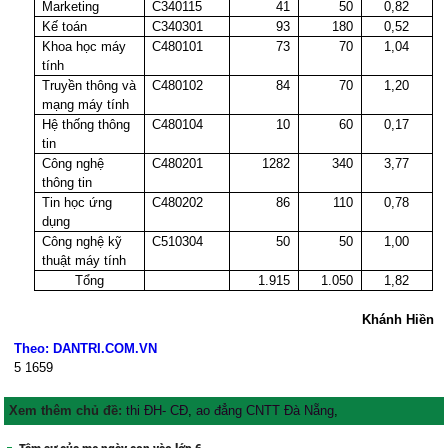
Marketing
C340115
41
50
0,82
Kế toán
C340301
93
180
0,52
Khoa học máy
C480101
73
70
1,04
tính
Truyền thông và
C480102
84
70
1,20
mạng máy tính
Hệ thống thông
C480104
10
60
0,17
tin
Công nghệ
C480201
1282
340
3,77
thông tin
Tin học ứng
C480202
86
110
0,78
dụng
Công nghệ kỹ
C510304
50
50
1,00
thuật máy tính
Tổng
1.915
1.050
1,82
Khánh Hiền
Theo: DANTRI.COM.VN
5
1659
Xem thêm chủ đề:
thi ĐH- CĐ
,
ao đẳng CNTT Đà Nẵng
,