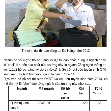
Thí sinh dự thi cao đẳng tại Đà Nẵng năm 2013.
Ngành có số lượng hồ sơ đăng ký dự thi cao nhất, cũng là ngành có tỷ
lệ “chọi” dự kiến cao nhất của trường này là ngành Công nghệ thông tin
với 1.282 hồ sơ đăng ký dự thi (ĐKDT). So với chỉ tiêu tuyển sinh (340
sinh viên), tỷ lệ “chọi” vào ngành là gần 1 “chọi” 4
Dựa trên số hồ sơ thí sinh ĐKDT và chỉ tiêu tuyển sinh năm 2014, có
thể tính tỷ lệ “chọi” vào từng ngành của trường này như sau:
Ngành
Mã ngành
Số hồ
Chỉ
Tỷ lệ
sơ
tiêu
“chọi”
ĐKDT
Quản trị kinh
C340101
120
1,63
doanh