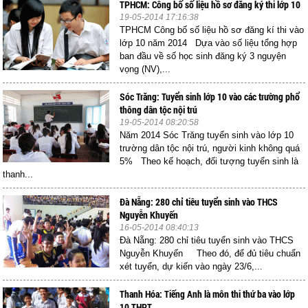
TPHCM: Công bố số liệu hồ sơ đăng ký thi lớp 10
19-05-2014 17:16:38
TPHCM Công bố số liệu hồ sơ đăng kí thi vào
lớp 10 năm 2014 Dựa vào số liệu tổng hợp
ban đầu về số học sinh đăng ký 3 nguyện
vọng (NV),...
Sóc Trăng: Tuyển sinh lớp 10 vào các trường phổ
thông dân tộc nội trú
19-05-2014 08:20:58
Năm 2014 Sóc Trăng tuyển sinh vào lớp 10
trường dân tộc nội trú, người kinh không quá
5% Theo kế hoạch, đối tượng tuyển sinh là
thanh...
Đà Nẵng: 280 chỉ tiêu tuyển sinh vào THCS
Nguyễn Khuyến
16-05-2014 08:40:13
Đà Nẵng: 280 chỉ tiêu tuyển sinh vào THCS
Nguyễn Khuyến Theo đó, để đủ tiêu chuẩn
xét tuyển, dự kiến vào ngày 23/6,...
Thanh Hóa: Tiếng Anh là môn thi thứ ba vào lớp
10 THPT