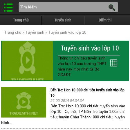
Trang chủ
Tuyển sinh
Điểm thi
Trang chủ
»
Tuyển sinh
»
Tuyển sinh vào lớp 10
Tuyển sinh vào lớp 10
Thông tin chỉ tiêu tuyển sinh
vào lớp 10 các trường THPT
năm nay mới nhất từ Bộ
GD&ĐT
Bến Tre: Hơn 10.000 chỉ tiêu tuyển sinh vào lớp
10
26-05-2014 04:34:34
Bến Tre: Hơn 10.000 chỉ tiêu tuyển sinh vào
lớp 10 Cụ thể, TP Bến Tre tuyển 1.005 chỉ
tiêu; huyện Châu Thành: 990 chỉ tiêu; huyện
Bình...