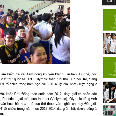
Bài n
làm kiểm tra và điểm cộng khuyến khích, ưu tiên. Cụ thể, học
i viết thư quốc tế UPU, Olympic toán tuổi thơ, Tin học trẻ, Sáng
D-ĐT tổ chức trong năm học 2013-2014 đạt giải nhất được cộng 2
i Hội khỏe Phù Đổng toàn quốc năm 2012, đoạt giải cá nhân các
, Robotics, giải toán qua Internet (Violympic), Olympic tiếng Anh
văn học, hội họa, thể dục thể thao, văn nghệ, chỉ huy Đội giỏi,
ĐT tổ chức trong năm học 2013-2014 đạt giải nhất được cộng 1
iểm.