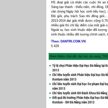
HS đoạt giải cá nhân các cuộc thi an to
Sáng tạo thanh - thiếu niên, nhi đồng, 
văn (trong Ngày hội học sinh tiểu học),
Đội giỏi, phụ trách Sao nhi đồng giỏi
2013-2014 đạt giải nhất được cộng 0,75 
nhiều giải thì chỉ lấy điểm của một giải 
Ngoài ra, học sinh thuộc diện đối tượng
sinh thuộc nhiều đối tượng chính sách, t
Theo: DANTRI.COM.VN
5
429
Xem thêm chủ đề:
dai hoc da nang
,
THC
Tỷ lệ chọi Phân Hiệu Đại Học Đà Nẵng tại
2013
Chỉ tiêu tuyển sinh Phân hiệu Đại học Đà N
Kontum năm 2013
Chỉ tiêu tuyển sinh Đại học Sư phạm Đại h
năm 2013
Chỉ tiêu tuyển sinh ĐH Bách Khoa Đà Nẵn
Kết quả thi trường Phân hiệu Đại học Đà Nẵ
Kontum - ĐH Đà Nẵng năm 2012