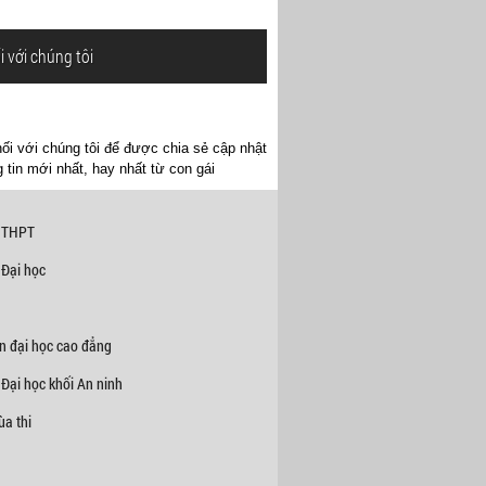
i với chúng tôi
ối với chúng tôi để được chia sẻ cập nhật
 tin mới nhất, hay nhất từ con gái
 THPT
 Đại học
n đại học cao đẳng
Đại học khối An ninh
a thi