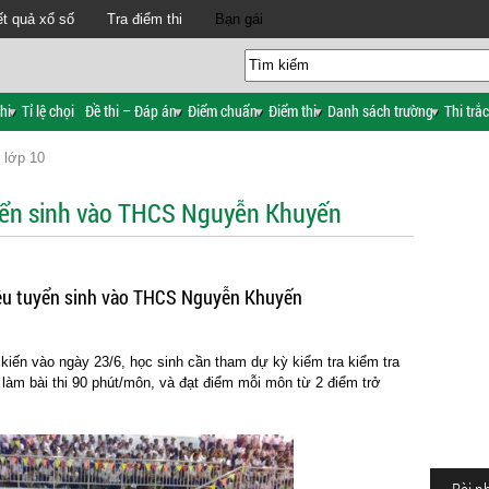
t quả xổ số
Tra điểm thi
Bạn gái
hi
Tỉ lệ chọi
Đề thi – Đáp án
Điểm chuẩn
Điểm thi
Danh sách trường
Thi trắ
 lớp 10
uyển sinh vào THCS Nguyễn Khuyến
iêu tuyển sinh vào THCS Nguyễn Khuyến
 kiến vào ngày 23/6, học sinh cần tham dự kỳ kiểm tra kiểm tra
 làm bài thi 90 phút/môn, và đạt điểm mỗi môn từ 2 điểm trở