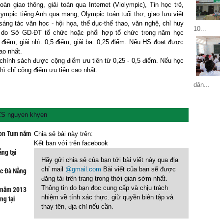
àn giao thông, giải toán qua Internet (Violympic), Tin học trẻ,
Olympic tiếng Anh qua mạng, Olympic toán tuổi thơ, giao lưu viết
 sáng tác văn học - hội họa, thể dục-thể thao, văn nghệ, chỉ huy
10...
... do Sở GD-ĐT tổ chức hoặc phối hợp tổ chức trong năm học
điểm, giải nhì: 0,5 điểm, giải ba: 0,25 điểm. Nếu HS đoạt được
cao nhất.
 chính sách được cộng điểm ưu tiên từ 0,25 - 0,5 điểm. Nếu học
hì chỉ cộng điểm ưu tiên cao nhất.
dân...
S nguyen khyen
 Kon Tum năm
Chia sẻ bài này trên:
Kết bạn với
trên facebook
ẵng tại
Hãy gửi chia sẻ của bạn tới bài viết này qua địa
chỉ mail
@gmail.com
Bài viết của bạn sẽ được
ọc Đà Nẵng
đăng tải trên trang trong thời gian sớm nhất.
Thông tin do bạn đọc cung cấp và chịu trách
g năm 2013
nhiệm về tính xác thực. giữ quyền biên tập và
ng tại
thay tên, địa chỉ nếu cần.