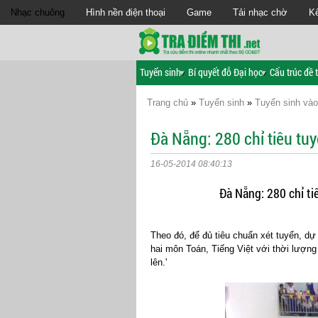
Nhạc chuông
Hình nền điện thoại
Game
Tải nhạc chờ
Kế
Tuyển sinh
Bí quyết đỗ Đại học
Cấu trúc đề t
Trang chủ
»
Tuyển sinh
»
Tuyển sinh vào
Đà Nẵng: 280 chỉ tiêu t
16-05-2014 08:40:13
Đà Nẵng: 280 chỉ t
Theo đó, để đủ tiêu chuẩn xét tuyển, dự
hai môn Toán, Tiếng Việt với thời lượng
lên.'