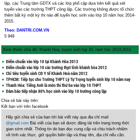
lập, các Trung tâm GDTX và các lớp phổ cập dựa trên kết quả xét
tuyển vào các trường THPT công lập. Các trường không được tổ chức
thêm bất kỳ một kỳ thi nào để tuyển học sinh vào lớp 10 năm học 2014-
2015.
Theo: DANTRI.COM.VN
5
949
Xem thêm chủ đề:
Khanh Hoa
,
tuyen sinh lop 10
,
nam hoc 2014-2015
Điểm chuẩn vào lớp 10 tại Khánh Hòa 2013
Điểm chuẩn vào lớp 10 các trường thpt tỉnh khánh hòa 2012
Chỉ tiêu tuyển sinh CĐ Y tế Khánh Hoà năm 2012
TPHCM: Tiếp tục cho Trường THPT Lý Tự Trọng tuyển sinh lớp 10 năm nay
Thanh Hóa: Tiếng Anh là môn thi thứ ba vào lớp 10 THPT
Đảm bảo tiếp nhận 80% học sinh vào lớp 10 trường công lập
Chia sẻ bài này trên:
Kết bạn với
trên facebook
Hãy gửi chia sẻ của bạn tới bài viết này qua địa chỉ mail
@gmail.com
Bài viết của bạn sẽ được đăng tải trên trang trong thời
gian sớm nhất. Thông tin do bạn đọc cung cấp và chịu trách nhiệm
về tính xác thực. giữ quyền biên tập và thay tên, địa chỉ nếu cần.