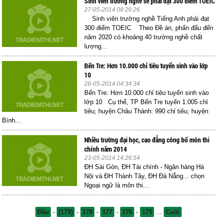
Sinh viên trường nghề sẽ phải đạt 300 điểm TOEIC
27-05-2014 08:26:26
Sinh viên trường nghề Tiếng Anh phải đạt
300 điểm TOEIC Theo Đề án, phấn đấu đến
năm 2020 có khoảng 40 trường nghề chất
lượng...
Bến Tre: Hơn 10.000 chỉ tiêu tuyển sinh vào lớp
10
26-05-2014 04:34:34
Bến Tre: Hơn 10.000 chỉ tiêu tuyển sinh vào
lớp 10 Cụ thể, TP Bến Tre tuyển 1.005 chỉ
tiêu; huyện Châu Thành: 990 chỉ tiêu; huyện
Bình...
Nhiều trường đại học, cao đẳng công bố môn thi
chính năm 2014
23-05-2014 14:26:54
ĐH Sài Gòn, ĐH Tài chính - Ngân hàng Hà
Nội và ĐH Thành Tây, ĐH Đà Nẵng... chọn
Ngoại ngữ là môn thi...
Đầu
-
[179]
-
178
-
177
-
176
-
175
...
Cuối