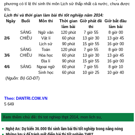
phương có tỉ lệ thí sinh thi môn Lịch sử thấp nhất cả nước, chưa được
6%.
Lịch thi và thời gian làm bài thi tốt nghiệp năm 2014:
Ngày
Buổi
Môn thi
Thời gian
Giờ phát đề
Giờ bắt đầu
làm bài
thi
làm bài
SÁNG
Ngữ văn
120 phút
7 giờ 55
8 giờ 00
2/6
CHIỀU
Vật lí
60 phút
13 giờ 30
13 giờ 45
Lịch sử
90 phút
15 giờ 55
16 giờ 00
SÁNG
Toán
120 phút
7 giờ 55
8 giờ 00
3/6
CHIỀU
Hóa học
60 phút
13 giờ 30
13 giờ 45
Địa lí
90 phút
15 giờ 55
16 giờ 00
4/6
SÁNG
Ngoại ngữ
60 phút
7 giờ 55
8 giờ 10
Sinh học
60 phút
10 giờ 25
10 giờ 40
(
Nguồn: Bộ GD-ĐT
)
Theo: DANTRI.COM.VN
5
649
Xem thêm chủ đề:
thi tot nghiep thpt 2014
,
mon lich su
,
Nghệ An: Dự kiến 36.000 thí sinh làm bài thi tốt nghiệp trong nắng nóng
Những lưu ý để tránh mất điểm bài thi tốt nghiệp THPT