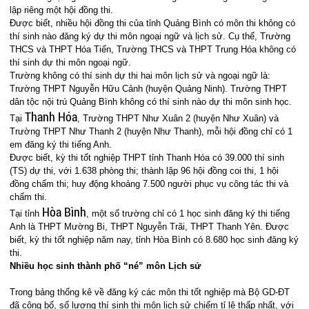
lập riêng một hội đồng thi.
Được biết, nhiều hội đồng thi của tỉnh Quảng Bình có môn thi không có
thí sinh nào đăng ký dự thi môn ngoại ngữ và lịch sử. Cụ thể, Trường
THCS và THPT Hóa Tiến, Trường THCS và THPT Trung Hóa không có
thí sinh dự thi môn ngoại ngữ.
Trường không có thí sinh dự thi hai môn lịch sử và ngoại ngữ là:
Trường THPT Nguyễn Hữu Cảnh (huyện Quảng Ninh). Trường THPT
dân tộc nội trú Quảng Bình không có thí sinh nào dự thi môn sinh học.
Thanh Hóa
Tại
, Trường THPT Như Xuân 2 (huyện Như Xuân) và
Trường THPT Như Thanh 2 (huyện Như Thanh), mỗi hội đồng chỉ có 1
em đăng ký thi tiếng Anh.
Được biết, kỳ thi tốt nghiệp THPT tỉnh Thanh Hóa có 39.000 thí sinh
(TS) dự thi, với 1.638 phòng thi; thành lập 96 hội đồng coi thi, 1 hội
đồng chấm thi; huy động khoảng 7.500 người phục vụ công tác thi và
chấm thi.
Hòa Bình
Tại tỉnh
, một số trường chỉ có 1 học sinh đăng ký thi tiếng
Anh là THPT Mường Bi, THPT Nguyễn Trãi, THPT Thanh Yên. Được
biết, kỳ thi tốt nghiệp năm nay, tỉnh Hòa Bình có 8.680 học sinh đăng ký
thi.
Nhiều học sinh thành phố “né” môn Lịch sử
Trong bảng thống kê về đăng ký các môn thi tốt nghiệp mà Bộ GD-ĐT
đã công bố, số lượng thí sinh thi môn lịch sử chiếm tỉ lệ thấp nhất, với