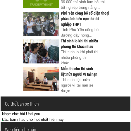
36.000 thí sinh làm bài thi
tốt nghiệp trong nắng...
Phú Yên công bố số điện thoại
phản ánh tiêu cực thi tốt
nghiệp THPT
Tỉnh Phú Yên công bố
đường dây nóng...
Thí sinh lo khi thi nhiều
phòng thi khác nhau
Thí sinh lo khi phải thi
nhiều phòng thi
khác...
Miễn thi cho thí sinh
liệt nửa người vì tai nạn
Thí sinh liệt nửa
người vì tai nạn sẽ
được...
Có thể bạn sẽ thích
Nhạc chờ bài Unti you
Các bản nhạc chờ hot nhất hiện nay
Web tiện ích khác