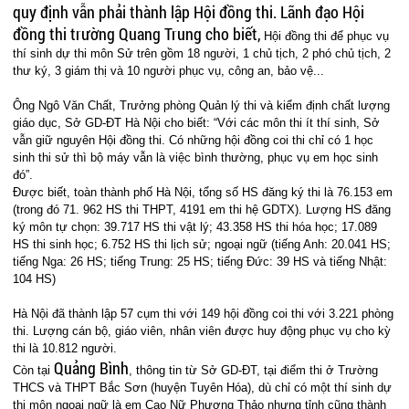
quy định vẫn phải thành lập Hội đồng thi. Lãnh đạo Hội
đồng thi trường Quang Trung cho biết,
Hội đồng thi để phục vụ
thí sinh dự thi môn Sử trên gồm 18 người, 1 chủ tịch, 2 phó chủ tịch, 2
thư ký, 3 giám thị và 10 người phục vụ, công an, bảo vệ...
Ông Ngô Văn Chất, Trưởng phòng Quản lý thi và kiểm định chất lượng
giáo dục, Sở GD-ĐT Hà Nội cho biết: “Với các môn thi ít thí sinh, Sở
vẫn giữ nguyên Hội đồng thi. Có những hội đồng coi thi chỉ có 1 học
sinh thi sử thì bộ máy vẫn là việc bình thường, phục vụ em học sinh
đó”.
Được biết, toàn thành phố Hà Nội, tổng số HS đăng ký thi là 76.153 em
(trong đó 71. 962 HS thi THPT, 4191 em thi hệ GDTX). Lượng HS đăng
ký môn tự chọn: 39.717 HS thi vật lý; 43.358 HS thi hóa học; 17.089
HS thi sinh học; 6.752 HS thi lịch sử; ngoại ngữ (tiếng Anh: 20.041 HS;
tiếng Nga: 26 HS; tiếng Trung: 25 HS; tiếng Đức: 39 HS và tiếng Nhật:
104 HS)
Hà Nội đã thành lập 57 cụm thi với 149 hội đồng coi thi với 3.221 phòng
thi. Lượng cán bộ, giáo viên, nhân viên được huy động phục vụ cho kỳ
thi là 10.812 người.
Quảng Bình
Còn tại
, thông tin từ Sở GD-ĐT, tại điểm thi ở Trường
THCS và THPT Bắc Sơn (huyện Tuyên Hóa), dù chỉ có một thí sinh dự
thi môn ngoại ngữ là em Cao Nữ Phương Thảo nhưng tỉnh cũng thành