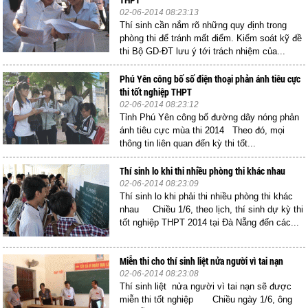
02-06-2014 08:23:13
Thí sinh cần nắm rõ những quy định trong
phòng thi để tránh mất điểm. Kiểm soát kỹ đề
thi Bộ GD-ĐT lưu ý tới trách nhiệm của...
Phú Yên công bố số điện thoại phản ánh tiêu cực
thi tốt nghiệp THPT
02-06-2014 08:23:12
Tỉnh Phú Yên công bố đường dây nóng phản
ánh tiêu cực mùa thi 2014 Theo đó, mọi
thông tin liên quan đến kỳ thi tốt...
Thí sinh lo khi thi nhiều phòng thi khác nhau
02-06-2014 08:23:09
Thí sinh lo khi phải thi nhiều phòng thi khác
nhau Chiều 1/6, theo lịch, thí sinh dự kỳ thi
tốt nghiệp THPT 2014 tại Đà Nẵng đến các...
Miễn thi cho thí sinh liệt nửa người vì tai nạn
02-06-2014 08:23:08
Thí sinh liệt nửa người vì tai nạn sẽ được
miễn thi tốt nghiệp Chiều ngày 1/6, ông