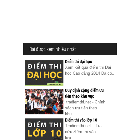
Bài được xem nhiều nhất
Điểm thi đại học
Xem kết quả điểm thi Đại
học Cao đẳng 2014 Đã có...
Quy định cộng điểm ưu
tiên theo khu vực
tradiemthi.net - Chính
sách ưu tiên theo
khu...
Điểm thi vào lớp 10
Tradiemthi.net – Tra
cứu điểm thi vào
lớp...