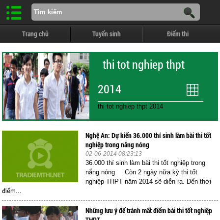
Trang chủ
Tuyển sinh
Điểm thi
thi tot nghiep thpt
2014
thi tot nghiep thpt 2014
Nghệ An: Dự kiến 36.000 thí sinh làm bài thi tốt
nghiệp trong nắng nóng
02-06-2014 08:23:13
36.000 thí sinh làm bài thi tốt nghiệp trong
nắng nóng Còn 2 ngày nữa kỳ thi tốt
nghiệp THPT năm 2014 sẽ diễn ra. Đến thời
điểm...
Những lưu ý để tránh mất điểm bài thi tốt nghiệp
THPT