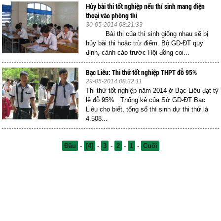
Hủy bài thi tốt nghiệp nếu thí sinh mang điện
thoại vào phòng thi
30-05-2014 08:21:33
Bài thi của thí sinh giống nhau sẽ bị
hủy bài thi hoặc trừ điểm. Bộ GD-ĐT quy
định, cảnh cáo trước Hội đồng coi...
Bạc Liêu: Thi thử tốt nghiệp THPT đỗ 95%
29-05-2014 08:32:11
Thi thử tốt nghiệp năm 2014 ở Bạc Liêu đạt tỷ
lệ đỗ 95% Thống kê của Sở GD-ĐT Bạc
Liêu cho biết, tổng số thí sinh dự thi thử là
4.508...
Đầu
-
[4]
-
3
-
2
-
1
-
Cuối