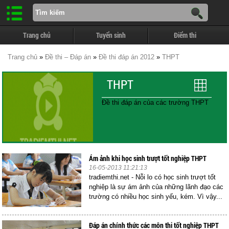
Trang chủ
Tuyển sinh
Điểm thi
Trang chủ
»
Đề thi – Đáp án
»
Đề thi đáp án 2012
»
THPT
THPT
Đề thi đáp án của các trường THPT
Ám ảnh khi học sinh trượt tốt nghiệp THPT
16-05-2013 11:21:13
tradiemthi.net - Nỗi lo có học sinh trượt tốt
nghiệp là sự ám ảnh của những lãnh đạo các
trường có nhiều học sinh yếu, kém. Vì vậy...
Đáp án chính thức các môn thi tốt nghiệp THPT