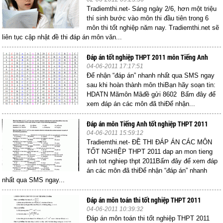
Tradiemthi.net- Sáng ngày 2/6, hơn một triệu
thí sinh bước vào môn thi đầu tiên trong 6
môn thi tốt nghiệp năm nay. Tradiemthi.net sẽ
liên tục cập nhật đề thi đáp án môn văn...
Đáp án tốt nghiệp THPT 2011 môn Tiếng Anh
04-06-2011 17:17:51
Để nhận “đáp án” nhanh nhất qua SMS ngay
sau khi hoàn thành môn thiBạn hãy soạn tin:
HDATN Mãmôn Mãđề gửi 8602 Bấm đây để
xem đáp án các môn đã thiĐể nhận...
Đáp án môn Tiếng Anh tốt nghiệp THPT 2011
04-06-2011 15:59:12
Tradiemthi.net- ĐỀ THI ĐÁP ÁN CÁC MÔN
TỐT NGHIỆP THPT 2011 dap an mon tieng
anh tot nghiep thpt 2011Bấm đây để xem đáp
án các môn đã thiĐể nhận “đáp án” nhanh
nhất qua SMS ngay...
Đáp án môn toán thi tốt nghiệp THPT 2011
04-06-2011 10:39:32
Đáp án môn toán thi tốt nghiệp THPT 2011