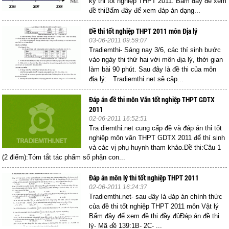
kỳ thi tốt nghiệp THPT 2011: Bấm đây để xem
đề thiBấm đây để xem đáp án dạng...
Đề thi tốt nghiệp THPT 2011 môn Địa lý
03-06-2011 09:59:07
Tradiemthi- Sáng nay 3/6, các thí sinh bước
vào ngày thi thứ hai với môn địa lý, thời gian
làm bài 90 phút. Sau đây là đề thi của môn
địa lý: Tradiemthi.net sẽ cập...
Đáp án đề thi môn Văn tốt nghiệp THPT GDTX
2011
02-06-2011 16:52:51
Tra diemthi.net cung cấp đề và đáp án thi tốt
nghiệp môn văn THPT GDTX 2011 để thí sinh
và các vị phụ huynh tham khảo.Đề thi:Câu 1
(2 điểm):Tóm tắt tác phẩm số phận con...
Đáp án môn lý thi tốt nghiệp THPT 2011
02-06-2011 16:24:37
Tradiemthi.net- sau đây là đáp án chính thức
của đề thi tốt nghiệp THPT 2011 môn Vật lý
Bấm đây để xem đề thi đầy đủĐáp án đề thi
lý- Mã đề 139:1B- 2C- ...