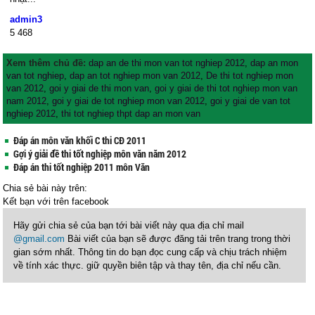
admin3
5
468
Xem thêm chủ đề:
dap an de thi mon van tot nghiep 2012
,
dap an mon
van tot nghiep
,
dap an tot nghiep mon van 2012
,
De thi tot nghiep mon
van 2012
,
goi y giai de thi mon van
,
goi y giai de thi tot nghiep mon van
nam 2012
,
goi y giai de tot nghiep mon van 2012
,
goi y giai de van tot
nghiep 2012
,
thi tot nghiep thpt dap an mon van
Đáp án môn văn khối C thi CĐ 2011
Gợi ý giải đề thi tốt nghiệp môn văn năm 2012
Đáp án thi tốt nghiệp 2011 môn Văn
Chia sẻ bài này trên:
Kết bạn với
trên facebook
Hãy gửi chia sẻ của bạn tới bài viết này qua địa chỉ mail
@gmail.com
Bài viết của bạn sẽ được đăng tải trên trang trong thời
gian sớm nhất. Thông tin do bạn đọc cung cấp và chịu trách nhiệm
về tính xác thực. giữ quyền biên tập và thay tên, địa chỉ nếu cần.