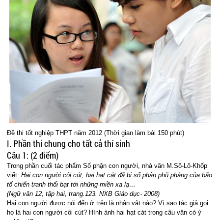
Đề thi tốt nghiệp THPT năm 2012 (Thời gian làm bài 150 phút)
I. Phần thi chung cho tất cả thí sinh
Câu 1: (2 điểm)
Trong phần cuối tác phẩm Số phận con người, nhà văn M.Sô-Lô-Khốp
viết:
Hai con người côi cút, hai hạt cát đã bị số phận phũ phàng của bão
tố chiến tranh thổi bạt tới những miền xa lạ…
(Ngữ văn 12, tập hai, trang.123. NXB Giáo dục- 2008)
Hai con người được nói đến ở trên là nhân vật nào? Vì sao tác giả gọi
họ là hai con người côi cút? Hình ảnh hai hạt cát trong câu văn có ý