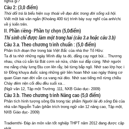
nghĩa gì?
Câu 2: (3,0 điểm)
Thói dối trá là biểu hiện suy thoái về đạo đức trong đời sống xã hội.
Viết một bài văn ngắn (Khoảng 400 từ) trình bày suy nghĩ của anh/chị
về ý kiến trên.
II. Phần riêng- Phần tự chọn (5,0điểm)
Thí sinh chỉ được làm một trong hai (câu 3.a hoặc câu 3.b)
Câu 3.a. Theo chương trình chuẩn : (5,0 điểm)
Phân tích đoạn thơ trong bài
Việt
Bắc
của nhà thơ Tố Hữu:
Ta đi ta nhớ những ngày Mình đây ta đó, đắng cay ngọt bùi... Thương
nhau, chia củ sắn lùi Bát cơm sẻ nửa, chăn sui đắp cùng. Nhớ người
mẹ nắng cháy lưng Địu con lên rẫy, bẻ từng bắp ngô. Nhớ sao lớp học i
tờ Đồng khuya đuốc sáng những giờ liên hoan Nhớ sao ngày tháng cơ
quan Gian nan đời vẫn ca vang núi đèo. Nhớ sao tiếng mõ rừng chiều
Chày đêm nện cối đều đều suối xa...
(Ngữ văn 12, Tập một Trường .111, NXB Giáo dục- 2009)
Câu 3.b. Theo chương trình Nâng cao (5,0 điểm)
Phân tích hình tượng sông Đà trong tác phẩm
Người lái đò sông Đà
của
nhà văn Nguyễn Tuân (phần trích trong ngữ văn 12 nâng cao, Tập một,
NXB Giáo dục- 2009)
Tradiemthi- Đáp án môn văn tốt nghiệp THPT năm 2012 đang được cập
nhật...