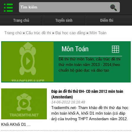
Trang chủ
Tuyển sinh
Điểm thi
Trang chủ
»
Cấu trúc đề thi
»
Đại học cao đẳng
»
Môn Toán
Môn Toán
Đề thi thử môn Toán, cấu trúc đề thi
thử môn toán năm 2013 - 2014,theo
chuẩn bộ giáo dục và đào tạo
Đáp án đề thi thử ĐH- CĐ năm 2012 môn toán
(Amrsterdam)
14-06-2012 16:16:48
Tradiemthi.net- Tham khảo đề thi thử đại học
môn toán khối A, khối D1 môn toán (có đáp
án) của trường THPT Amsterdam năm 2012.
Khối AKhối D1 ...