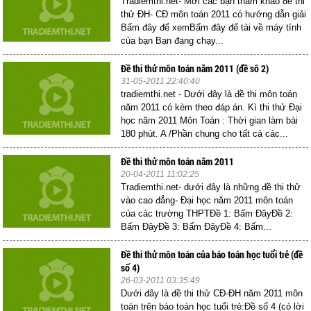
Tradiemthi.net- Mời các bạn tham khảo đề thi
thử ĐH- CĐ môn toán 2011 có hướng dẫn giải
Bấm đây để xemBấm đây để tải về máy tính
của bạn Bạn đang chạy...
Đề thi thử môn toán năm 2011 (đề sô 2)
31-05-2011 22:40:40
tradiemthi.net - Dưới đây là đề thi môn toán
năm 2011 có kèm theo đáp án. Kì thi thử Đại
học năm 2011 Môn Toán : Thời gian làm bài
180 phút. A /Phần chung cho tất cả các...
Đề thi thử môn toán năm 2011
20-04-2011 11:02:25
Tradiemthi.net- dưới đây là những đề thi thử
vào cao đẳng- Đại học năm 2011 môn toán
của các trường THPTĐề 1: Bấm ĐâyĐề 2:
Bấm ĐâyĐề 3: Bấm ĐâyĐề 4: Bấm...
Đề thi thử môn toán của báo toán học tuổi trẻ (đề
số 4)
26-03-2011 03:35:49
Dưới đây là đề thi thử CĐ-ĐH năm 2011 môn
toán trên báo toán học tuổi trẻ:Đề số 4 (có lời