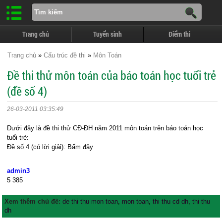
Trang chủ
Tuyển sinh
Điểm thi
Trang chủ
»
Cấu trúc đề thi
»
Môn Toán
Đề thi thử môn toán của báo toán học tuổi trẻ
(đề số 4)
26-03-2011 03:35:49
Dưới đây là đề thi thử CĐ-ĐH năm 2011 môn toán trên báo toán học
tuổi trẻ:
Đề số 4 (có lời giải): Bấm đây
admin3
5
385
Xem thêm chủ đề:
de thi thu mon toan
,
mon toan
,
thi thu cd dh
,
thi thu
dh