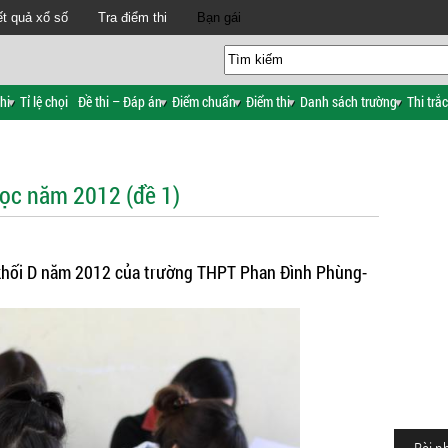
t quả xổ số
Tra điểm thi
Bạn gái
hi
Tỉ lệ chọi
Đề thi – Đáp án
Điểm chuẩn
Điểm thi
Danh sách trường
Thi trắ
học năm 2012 (đề 1)
 khối D năm 2012 của trường THPT Phan Đình Phùng-