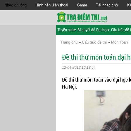
Nhạc chuông
Hình nền điện thoại
Game
Tải nhạc chờ
Kế
Tuyển sinh
Bí quyết đỗ Đại học
Cấu trúc đề t
Trang chủ
»
Cấu trúc đề thi
»
Môn Toán
Đề thi thử môn toán đại 
12-04-2012 16:13:54
Đề thi thử môn toán vào đại học
Hà Nội.