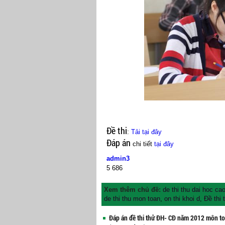
Đề thi
:
Tải tại đây
Đáp án
chi tiết
tại đây
admin3
5
686
Xem thêm chủ đề:
de thi thu dai hoc c
de thi thu mon toan
,
on thi khoi d
,
Đề thi
Đáp án đề thi thử ĐH- CĐ năm 2012 môn t