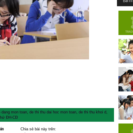
Bài n
ao dang mon toan
,
de thi thu dai hoc mon toan
,
de thi thu khoi d
,
 thử ĐH-CĐ
oán
Chia sẻ bài này trên: