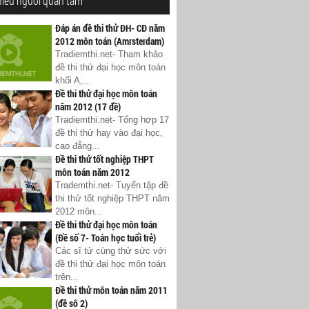
hiều người quan tâm
Đáp án đề thi thử ĐH- CĐ năm
2012 môn toán (Amrsterdam)
Tradiemthi.net- Tham khảo
đề thi thử đại học môn toán
khối A,...
Đề thi thử đại học môn toán
năm 2012 (17 đề)
Tradiemthi.net- Tổng hợp 17
đề thi thử hay vào đại học,
cao đẳng...
Đề thi thử tốt nghiệp THPT
môn toán năm 2012
Trademthi.net- Tuyển tập đề
thi thử tốt nghiệp THPT năm
2012 môn...
Đề thi thử đại học môn toán
(Đề số 7- Toán học tuổi trẻ)
Các sĩ tử cùng thử sức với
đề thi thử đại học môn toán
trên...
Đề thi thử môn toán năm 2011
(đề sô 2)