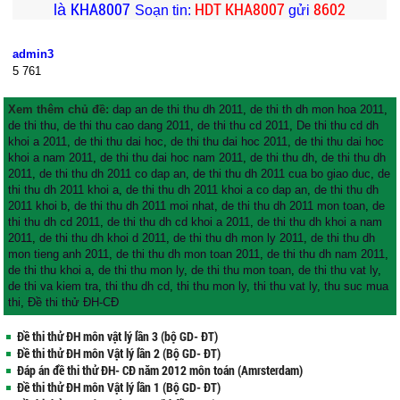
KHA8007
HDT KHA8007
8602
là
Soạn tin:
gửi
admin3
5
761
Xem thêm chủ đề:
dap an de thi thu dh 2011
,
de thi th dh mon hoa 2011
,
de thi thu
,
de thi thu cao dang 2011
,
de thi thu cd 2011
,
De thi thu cd dh
khoi a 2011
,
de thi thu dai hoc
,
de thi thu dai hoc 2011
,
de thi thu dai hoc
khoi a nam 2011
,
de thi thu dai hoc nam 2011
,
de thi thu dh
,
de thi thu dh
2011
,
de thi thu dh 2011 co dap an
,
de thi thu dh 2011 cua bo giao duc
,
de
thi thu dh 2011 khoi a
,
de thi thu dh 2011 khoi a co dap an
,
de thi thu dh
2011 khoi b
,
de thi thu dh 2011 moi nhat
,
de thi thu dh 2011 mon toan
,
de
thi thu dh cd 2011
,
de thi thu dh cd khoi a 2011
,
de thi thu dh khoi a nam
2011
,
de thi thu dh khoi d 2011
,
de thi thu dh mon ly 2011
,
de thi thu dh
mon tieng anh 2011
,
de thi thu dh mon toan 2011
,
de thi thu dh nam 2011
,
de thi thu khoi a
,
de thi thu mon ly
,
de thi thu mon toan
,
de thi thu vat ly
,
de thi va kiem tra
,
thi thu dh cd
,
thi thu mon ly
,
thi thu vat ly
,
thu suc mua
thi
,
Đề thi thử ĐH-CĐ
Đề thi thử ĐH môn vật lý lần 3 (bộ GD- ĐT)
Đề thi thử ĐH môn Vật lý lần 2 (Bộ GD- ĐT)
Đáp án đề thi thử ĐH- CĐ năm 2012 môn toán (Amrsterdam)
Đề thi thử ĐH môn Vật lý lần 1 (Bộ GD- ĐT)