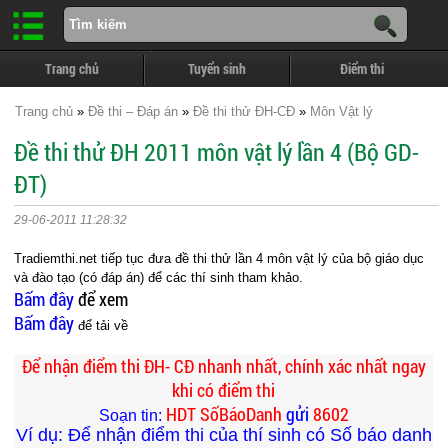
Trang chủ
Tuyển sinh
Điểm thi
Trang chủ
»
Đề thi – Đáp án
»
Đề thi thử ĐH-CĐ
»
Môn Vật lý
Đề thi thử ĐH 2011 môn vật lý lần 4 (Bộ GD-
ĐT)
29-06-2011 11:28:32
Tradiemthi.net tiếp tục đưa đề thi thử lần 4 môn vật lý của bộ giáo dục
và đào tạo (có đáp án) để các thí sinh tham khảo.
Bấm đây
để xem
Bấm đây
để tải về
Để nhận điểm thi ĐH- CĐ nhanh nhất, chính xác nhất ngay
khi có điểm thi
HDT SốBáoDanh
gửi
8602
Soạn tin:
Ví dụ: Để nhận điểm thi của thí sinh có Số báo danh