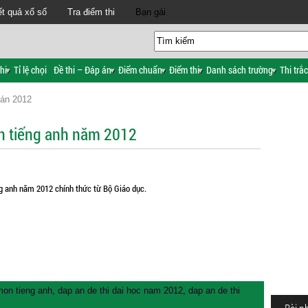
t quả xổ số
Tra điểm thi
Bạn gái
hi
Tỉ lệ chọi
Đề thi – Đáp án
Điểm chuẩn
Điểm thi
Danh sách trường
Thi trắ
 án 2012
ôn tiếng anh năm 2012
ng anh năm 2012 chính thức từ Bộ Giáo dục.
mon tieng anh
,
dap an de thi dai hoc nam 2012
,
dap an de thi