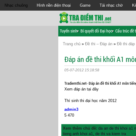
Nhạc chuông
Hình nền điện thoại
Game
Tải nhạc chờ
Kế
Tuyển sinh
Bí quyết đỗ Đại học
Cấu trúc đề t
Trang chủ
»
Đề thi – Đáp án
»
Đề thi đáp
Đáp án đề thi khối A1 m
05-07-2012 15:18:58
Tradiemthi.net- Đáp án đề thi khối A1 môn tiế
Xem đáp án tại đây
Thí sinh thi đại học năm 2012
admin3
5
470
Xem thêm chủ đề:
da an de thi khoi a1 
tieng anh khoi a1
,
de thi va kiem tra