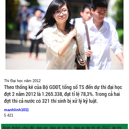
Thi Đại học năm 2012
Theo thống kê của Bộ GDĐT, tổng số TS đến dự thi đại học
đợt 2 năm 2012 là 1.265.338, đạt tỉ lệ 78,3%. Trong cả hai
đợt thi cả nước có 321 thí sinh bị xử lý kỷ luật.
manhlinh1011
5
421
Xem thêm chủ đề:
dap an
,
dap an de thi
,
dap an de thi dh 2012
,
de thi
,