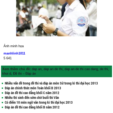
Ảnh minh họa
manhlinh1011
5
641
Xem thêm chủ đề:
dap an
,
dap an de thi
,
dap an de thi cao dang
,
de thi
,
khoi d
,
Đề thi – Đáp án
Nhiều vấn đề trong đề thi và đáp án môn Sử trong kì thi đại học 2013
Đáp án chính thức môn Toán khối B 2013
Đáp án đề thi cao đẳng khối C năm 2012
Nhiều thí sinh đến sớm chờ buổi thi Văn
Có điểm 10 môn ngữ văn trong kì thi đại học 2013
Đáp án đề thi cao đẳng khối B năm 2012