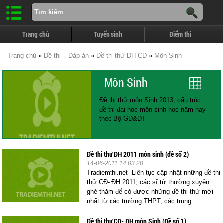
Trang chủ
Tuyển sinh
Điểm thi
Trang chủ
»
Đề thi – Đáp án
»
Đề thi thử ĐH-CĐ
»
Môn Sinh
Môn Sinh
Đề thi thử môn Sinh 2013, cấu trúc
đề thi đại học môn sinh học năm nay
theo Bộ GD&ĐT
Đề thi thử ĐH 2011 môn sinh (đề số 2)
14-06-2011 14:03:20
Tradiemthi.net- Liên tục cập nhật những đề thi
thử CĐ- ĐH 2011, các sĩ tử thường xuyên
ghé thăm để có được những đề thi thử mới
nhất từ các trường THPT, các trung...
Đề thi thử CĐ- ĐH môn Sinh (Đề số 1)