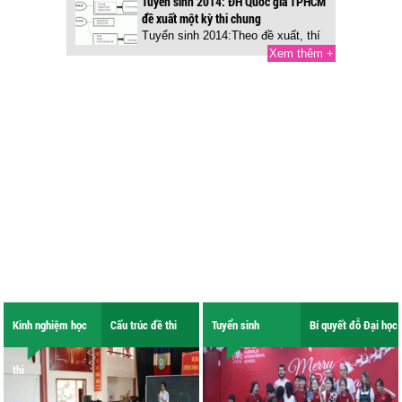
Tuyển sinh 2014: ĐH Quốc gia TPHCM
đề xuất một kỳ thi chung
Tuyển sinh 2014:Theo đề xuất, thí
sinh phải thi hai môn công cụ là...
Xem thêm +
Kinh nghiệm học
Cấu trúc đề thi
Tuyển sinh
Bí quyết đỗ Đại học
thi