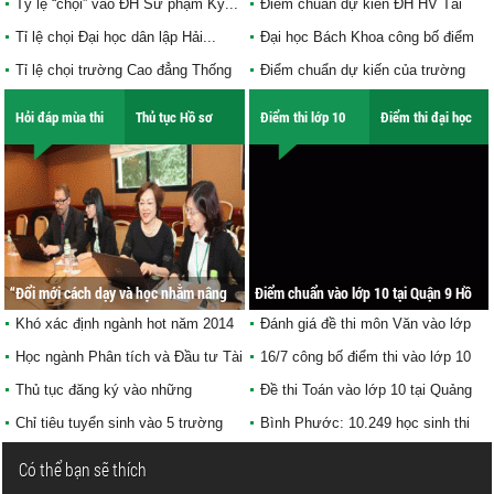
Tỷ lệ “chọi” vào ĐH Sư phạm Kỹ...
Đáp án chính thức môn Văn khối D
Điểm chuẩn dự kiến ĐH HV Tài
kỳ thi...
chính, DH...
Tỉ lệ chọi Đại học dân lập Hải...
Đáp án chính thức môn Văn khối C
Đại học Bách Khoa công bố điểm
kỳ thi...
chuẩn...
Tỉ lệ chọi trường Cao đẳng Thống
Đáp án chính thức môn Địa khối C
Điểm chuẩn dự kiến của trường
kê...
kỳ...
ĐH...
Hỏi đáp mùa thi
Thủ tục Hồ sơ
Điểm thi lớp 10
Điểm thi đại học
“Đổi mới cách dạy và học nhằm nâng
Hà Nội công bố số lượng hồ sơ dự
Điểm chuẩn vào lớp 10 tại Quận 9 Hồ
cao năng lực học tập của học sinh”
Khó xác định ngành hot năm 2014
tuyển vào lớp 10
Chí Minh 2013
Đà Nẵng: THPT Phan Châu Trinh
Đánh giá đề thi môn Văn vào lớp
dẫn đầu...
10 năm...
Học ngành Phân tích và Đầu tư Tài
Thứ trưởng Bộ GD-ĐT" Nên bỏ...
16/7 công bố điểm thi vào lớp 10
chính...
tỉnh...
Thủ tục đăng ký vào những
Sở GD-ĐT Đắk Lắk họp báo về kỳ
Đề thi Toán vào lớp 10 tại Quảng
trường...
thi...
Bình...
Chỉ tiêu tuyển sinh vào 5 trường
Thanh Hóa: 2 thí sinh đăng ký thi
Bình Phước: 10.249 học sinh thi
đào...
môn tiếng...
tuyển vào...
Có thể bạn sẽ thích