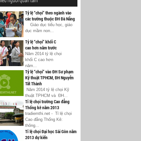
hiều người quan tâm
Tỷ lệ “chọi” theo ngành vào
các trường thuộc ĐH Đà Nẵng
Giáo dục tiểu học, giáo
dục mầm non...
Tỷ lệ “chọi” khối C
cao hơn năm trước
Năm 2014 tỷ lệ chọi
khối C cao hơn
năm...
Tỷ lệ “chọi” vào ĐH Sư phạm
Kỹ thuật TPHCM, ĐH Nguyễn
Tất Thành
Năm 2014 tỷ lệ chọi Kỹ
thuật TPHCM và ĐH...
Tỉ lệ chọi trường Cao đẳng
Thống kê năm 2013
tradiemthi.net - Tỉ lệ chọi
Cao đẳng Thống Kê:
thông...
Tỉ lệ chọi Đại học Sài Gòn năm
2013 dự kiến