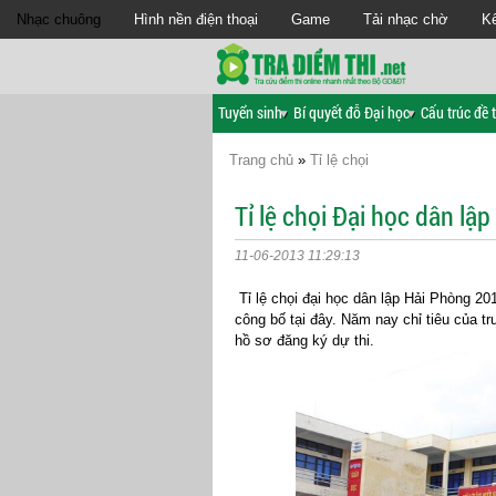
Nhạc chuông
Hình nền điện thoại
Game
Tải nhạc chờ
Kế
Tuyển sinh
Bí quyết đỗ Đại học
Cấu trúc đề t
Trang chủ
»
Tỉ lệ chọi
Tỉ lệ chọi Đại học dân l
11-06-2013 11:29:13
Tỉ lệ chọi đại học dân lập Hải Phòng 20
công bố tại đây. Năm nay chỉ tiêu của 
hồ sơ đăng ký dự thi.