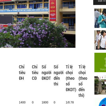
Bài n
Chỉ
Chỉ
Số
Số
Tỉ lệ
Tỉ lệ
tiêu
tiêu
người
người
chọi
chọi
ĐH
CĐ
ĐKDT
đến
(theo
(theo
thi
số
số
ĐKDT)
đến
thi)
1400
0
1800
0
1/0.78