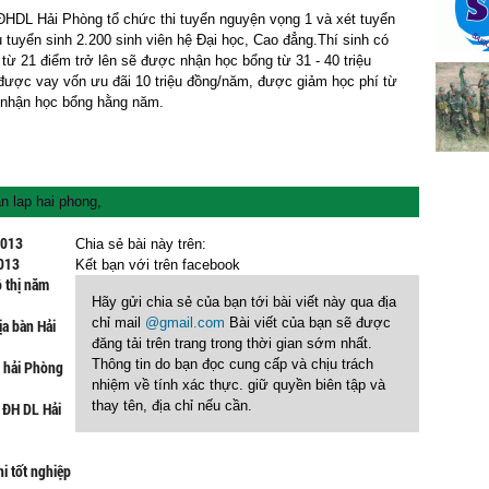
ĐHDL Hải Phòng tổ chức thi tuyển nguyện vọng 1 và xét tuyển
u tuyển sinh 2.200 sinh viên hệ Đại học, Cao đẳng.Thí sinh có
 từ 21 điểm trở lên sẽ được nhận học bổng từ 31 - 40 triệu
được vay vốn ưu đãi 10 triệu đồng/năm, được giảm học phí từ
c nhận học bổng hằng năm.
n lap hai phong
,
2013
Chia sẻ bài này trên:
2013
Kết bạn với
trên facebook
ô thị năm
Hãy gửi chia sẻ của bạn tới bài viết này qua địa
chỉ mail
@gmail.com
Bài viết của bạn sẽ được
ịa bàn Hải
đăng tải trên trang trong thời gian sớm nhất.
Thông tin do bạn đọc cung cấp và chịu trách
p hải Phòng
nhiệm về tính xác thực. giữ quyền biên tập và
thay tên, địa chỉ nếu cần.
 ĐH DL Hải
hi tốt nghiệp