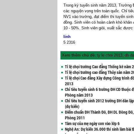
Trong kỳ tuyển sinh năm 2013, Trường 
các nguyện vọng trên toàn quốc. Chỉ tiê
NV1 vào trường, đạt điểm thi tuyển sinh
đồng. Sinh viên có hoàn cảnh khó khăn 
10 - 50%. Sinh viên giỏi, xuất sắc đượ
linh
5
2316
Xem thêm chủ đề:
ty le choi 2013
,
dh da
Tỉ lệ chọi trường Cao đẳng Thống kê năm 
Tỉ lệ chọi trường cao đẳng Thủy sản năm 
Tỉ lệ chọi Cao đẳng Xây dựng Công trình đ
2013
Chỉ tiêu tuyển sinh 6 trường ĐH CĐ thuộc đ
Phòng năm 2013
Chỉ tiêu tuyển sinh 2012 trường ĐH dân lậ
(dự kiến)
Điểm chuẩn ĐH Thành Đô, ĐH DL Đông Đô,
Phòng 2011
Tâm sự của mẹ ngày con vào lớp 6
Nghệ An: Dự kiến 36.000 thí sinh làm bài t