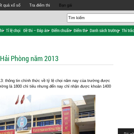
t quả xổ số
Tra điểm thi
Bạn gái
hi
Tỉ lệ chọi
Đề thi – Đáp án
Điểm chuẩn
Điểm thi
Danh sách trường
Thi trắ
ập Hải Phòng năm 2013
13: thông tin chính thức về tỷ lệ chọi năm nay cùa trường được
trường là 1800 chì tiêu nhưng đến nay chỉ nhận được khoản 1400