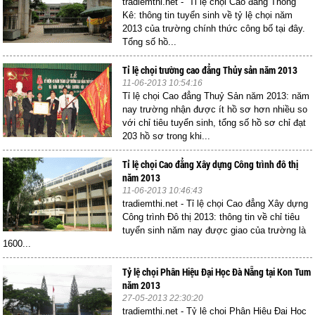
tradiemthi.net - Tỉ lệ chọi Cao đẳng Thống
Kê: thông tin tuyển sinh về tỷ lệ chọi năm
2013 của trường chính thức công bố tại đây.
Tổng số hồ...
Tỉ lệ chọi trường cao đẳng Thủy sản năm 2013
11-06-2013 10:54:16
Tỉ lệ chọi Cao đẳng Thuỷ Sản năm 2013: năm
nay trường nhận được ít hồ sơ hơn nhiều so
với chỉ tiêu tuyển sinh, tổng số hồ sơ chỉ đạt
203 hồ sơ trong khi...
Tỉ lệ chọi Cao đẳng Xây dựng Công trình đô thị
năm 2013
11-06-2013 10:46:43
tradiemthi.net - Tỉ lệ chọi Cao đẳng Xây dựng
Công trình Đô thị 2013: thông tin về chỉ tiêu
tuyển sinh năm nay được giao của trường là
1600...
Tỷ lệ chọi Phân Hiệu Đại Học Đà Nẵng tại Kon Tum
năm 2013
27-05-2013 22:30:20
tradiemthi.net - Tỷ lệ chọi Phân Hiệu Đại Học