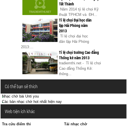
Tất Thành
Năm 2014 tỷ lệ chọi Kỹ
thuật TPHCM và ĐH...
Tỉ lệ chọi Đại học dân
lập Hải Phòng năm
2013
Tỉ lệ chọi đại học
dân lập Hải Phòng
2013:...
Tỉ lệ chọi trường Cao đẳng
Thống kê năm 2013
tradiemthi.net - Tỉ lệ chọi
Cao đẳng Thống Kê:
thông...
Có thể bạn sẽ thích
Nhạc chờ bài Unti you
Các bản nhạc chờ hot nhất hiện nay
Web tiện ích khác
Tra cứu điểm thi
Tải nhạc chờ