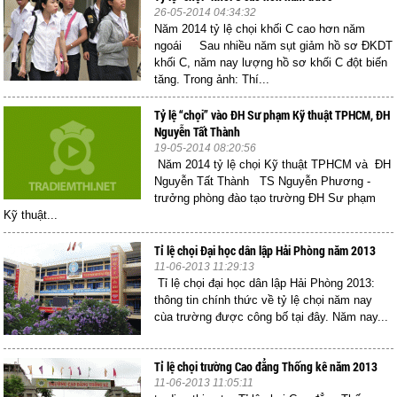
26-05-2014 04:34:32
Năm 2014 tỷ lệ chọi khối C cao hơn năm
ngoái Sau nhiều năm sụt giảm hồ sơ ĐKDT
khối C, năm nay lượng hồ sơ khối C đột biến
tăng. Trong ảnh: Thí...
Tỷ lệ “chọi” vào ĐH Sư phạm Kỹ thuật TPHCM, ĐH
Nguyễn Tất Thành
19-05-2014 08:20:56
Năm 2014 tỷ lệ chọi Kỹ thuật TPHCM và ĐH
Nguyễn Tất Thành TS Nguyễn Phương -
trưởng phòng đào tạo trường ĐH Sư phạm
Kỹ thuật...
Tỉ lệ chọi Đại học dân lập Hải Phòng năm 2013
11-06-2013 11:29:13
Tỉ lệ chọi đại học dân lập Hải Phòng 2013:
thông tin chính thức về tỷ lệ chọi năm nay
cùa trường được công bố tại đây. Năm nay...
Tỉ lệ chọi trường Cao đẳng Thống kê năm 2013
11-06-2013 11:05:11