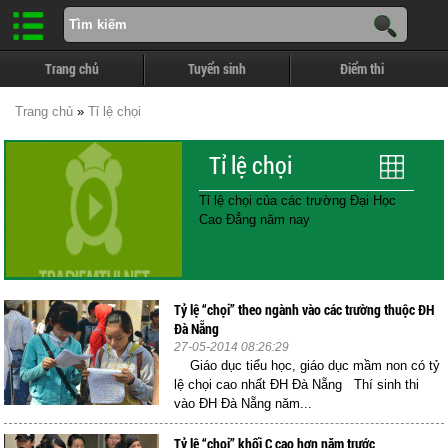
Trang chủ
Tuyển sinh
Điểm thi
Trang chủ
»
Tỉ lệ chọi
Tỉ lệ chọi
Tỉ lệ chọi của các trường Đại Học
Cao Đẳng năm nay
Tỷ lệ “chọi” theo ngành vào các trường thuộc ĐH
Đà Nẵng
27-05-2014 08:26:29
Giáo dục tiểu học, giáo dục mầm non có tỷ
lệ chọi cao nhất ĐH Đà Nẵng Thí sinh thi
vào ĐH Đà Nẵng năm...
Tỷ lệ “chọi” khối C cao hơn năm trước