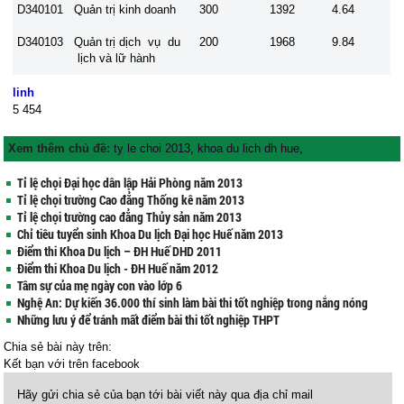
D340101
Quản trị kinh doanh
300
1392
4.64
D340103
Quản trị dịch vụ du
200
1968
9.84
lịch và lữ hành
linh
5
454
Xem thêm chủ đề:
ty le choi 2013
,
khoa du lich dh hue
,
Tỉ lệ chọi Đại học dân lập Hải Phòng năm 2013
Tỉ lệ chọi trường Cao đẳng Thống kê năm 2013
Tỉ lệ chọi trường cao đẳng Thủy sản năm 2013
Chỉ tiêu tuyển sinh Khoa Du lịch Đại học Huế năm 2013
Điểm thi Khoa Du lịch – ĐH Huế DHD 2011
Điểm thi Khoa Du lịch - ĐH Huế năm 2012
Tâm sự của mẹ ngày con vào lớp 6
Nghệ An: Dự kiến 36.000 thí sinh làm bài thi tốt nghiệp trong nắng nóng
Những lưu ý để tránh mất điểm bài thi tốt nghiệp THPT
Chia sẻ bài này trên:
Kết bạn với
trên facebook
Hãy gửi chia sẻ của bạn tới bài viết này qua địa chỉ mail