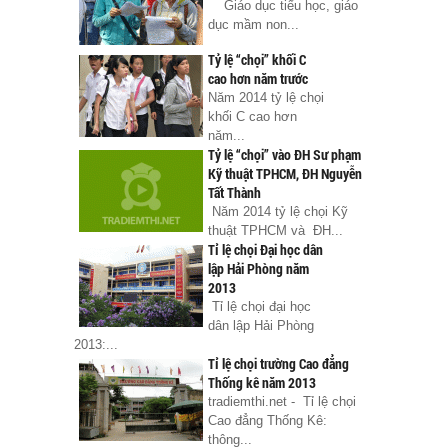
Giáo dục tiểu học, giáo
dục mầm non...
Tỷ lệ “chọi” khối C
cao hơn năm trước
Năm 2014 tỷ lệ chọi
khối C cao hơn
năm...
Tỷ lệ “chọi” vào ĐH Sư phạm
Kỹ thuật TPHCM, ĐH Nguyễn
Tất Thành
Năm 2014 tỷ lệ chọi Kỹ
thuật TPHCM và ĐH...
Tỉ lệ chọi Đại học dân
lập Hải Phòng năm
2013
Tỉ lệ chọi đại học
dân lập Hải Phòng
2013:...
Tỉ lệ chọi trường Cao đẳng
Thống kê năm 2013
tradiemthi.net - Tỉ lệ chọi
Cao đẳng Thống Kê:
thông...