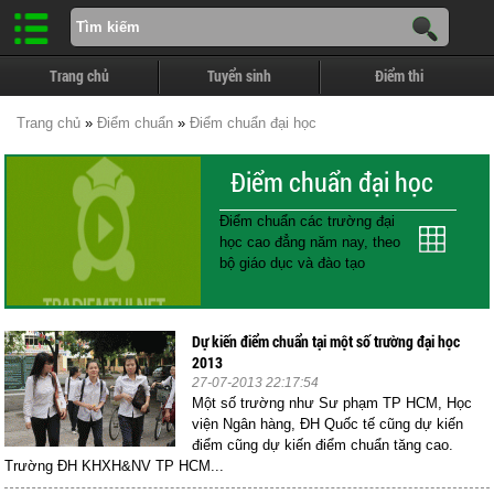
Trang chủ
Tuyển sinh
Điểm thi
Trang chủ
»
Điểm chuẩn
»
Điểm chuẩn đại học
Điểm chuẩn đại học
Điểm chuẩn các trường đại
học cao đẳng năm nay, theo
bộ giáo dục và đào tạo
Dự kiến điểm chuẩn tại một số trường đại học
2013
27-07-2013 22:17:54
Một số trường như Sư phạm TP HCM, Học
viện Ngân hàng, ĐH Quốc tế cũng dự kiến
điểm cũng dự kiến điểm chuẩn tăng cao.
Trường ĐH KHXH&NV TP HCM...