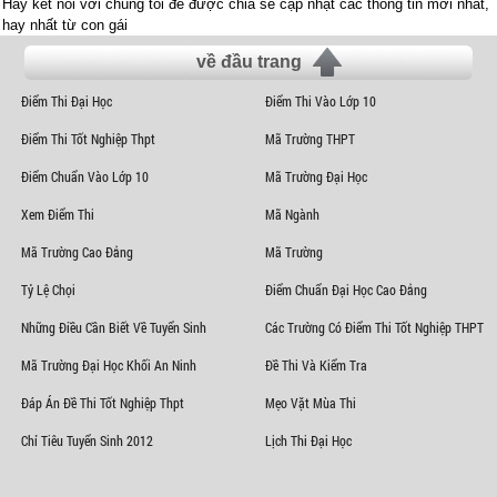
Hãy kết nối với chúng tôi để được chia sẻ cập nhật các thông tin mới nhất,
hay nhất từ con gái
về đầu trang
Điểm Thi Đại Học
Điểm Thi Vào Lớp 10
Điểm Thi Tốt Nghiệp Thpt
Mã Trường THPT
Điểm Chuẩn Vào Lớp 10
Mã Trường Đại Học
Xem Điểm Thi
Mã Ngành
Mã Trường Cao Đẳng
Mã Trường
Tỷ Lệ Chọi
Điểm Chuẩn Đại Học Cao Đẳng
Những Điều Cần Biết Về Tuyển Sinh
Các Trường Có Điểm Thi Tốt Nghiệp THPT
Mã Trường Đại Học Khối An Ninh
Đề Thi Và Kiểm Tra
Đáp Án Đề Thi Tốt Nghiệp Thpt
Mẹo Vặt Mùa Thi
Chỉ Tiêu Tuyển Sinh 2012
Lịch Thi Đại Học