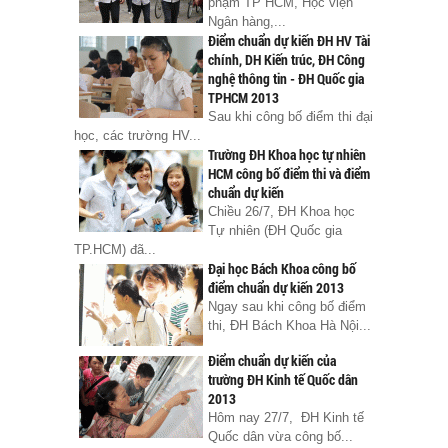
phạm TP HCM, Học viện
Ngân hàng,...
Điểm chuẩn dự kiến ĐH HV Tài
chính, DH Kiến trúc, ĐH Công
nghệ thông tin - ĐH Quốc gia
TPHCM 2013
Sau khi công bố điểm thi đại
học, các trường HV...
Trường ĐH Khoa học tự nhiên
HCM công bố điểm thi và điểm
chuẩn dự kiến
Chiều 26/7, ĐH Khoa học
Tự nhiên (ĐH Quốc gia
TP.HCM) đã...
Đại học Bách Khoa công bố
điểm chuẩn dự kiến 2013
Ngay sau khi công bố điểm
thi, ĐH Bách Khoa Hà Nội...
Điểm chuẩn dự kiến của
trường ĐH Kinh tế Quốc dân
2013
Hôm nay 27/7, ĐH Kinh tế
Quốc dân vừa công bố...