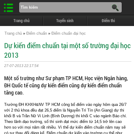
Trang chủ
Tuyển sinh
Điểm thi
Trang chủ
»
Điểm chuẩn
»
Điểm chuẩn đại học
Dự kiến điểm chuẩn tại một số trường đại học
2013
27-07-2013 22:17:54
Một số trường như Sư phạm TP HCM, Học viện Ngân hàng,
ĐH Quốc tế cũng dự kiến điểm cũng dự kiến điểm chuẩn
tăng cao.
Trường ĐH KHXH&NV TP HCM công bố điểm vào ngày hôm qua 26/7
với 2 thủ khoa đều đạt 26,5 điểm là Nguyễn Trí Tín (An Giang) dự thi
khối B và Trần Nữ Vi Linh (Bình Dương) thi khối C vào ngành Báo chí.
Theo lãnh đạo trường, số thí sinh đạt mức điểm từ 14,5 trở lên cao
hơn so với mọi năm rất nhiều. Vì thế dự kiến điểm chuẩn năm nay sẽ
có sự thay đổi đáng kể. Điểm chuẩn dự kiến vào trường cụ thể như