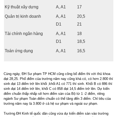
Kỹ thuật xây dựng
A, A1
17
Quản trị kinh doanh
A, A1
20,5
D1
21
Tài chính ngân hàng
A, A1
18
D1
18,5
Toán ứng dụng
A, A1
16,5
Cùng ngày, ĐH Sư phạm TP HCM cũng công bố điểm thi với thủ khoa
đạt 28,25. Phổ điểm của trường năm nay cũng khá có, có hơn 2.800 thí
sinh đạt 13 điểm trở lên khối ;khối A1 có 771 thí sinh. Khối B có 886 thí
sinh đạt 14 điểm trở lên, khối C có 858 đạt 14,5 điểm trở lên. Dự kiến
điểm chuẩn thấp nhấp sẽ hơn điểm sàn của Bộ từ 1 -2 điểm, riêng
ngành Sư phạm Toán điểm chuẩn có thể tăng đến 3 điểm. Chỉ tiêu của
trường năm nay là 3.800 ở cả hệ sư phạm và ngoài sư phạm.
Trường ĐH Kinh tế quốc dân cũng vừa dự kiến điểm sàn vào trường