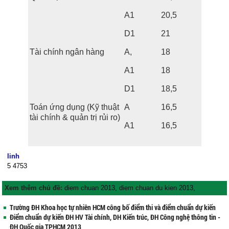
A1
20,5
D1
21
Tài chính ngân hàng
A,
18
A1
18
D1
18,5
Toán ứng dụng (Kỹ thuật
A
16,5
tài chính & quản trị rủi ro)
A1
16,5
linh
5
4753
Xem thêm chủ đề:
diem chuan 2013
,
diem chuan du kien 2013
,
Trường ĐH Khoa học tự nhiên HCM công bố điểm thi và điểm chuẩn dự kiến
Điểm chuẩn dự kiến ĐH HV Tài chính, DH Kiến trúc, ĐH Công nghệ thông tin -
ĐH Quốc gia TPHCM 2013