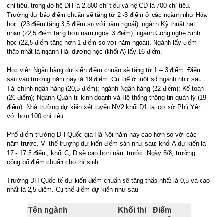
chỉ tiêu, trong đó hệ ĐH là 2.800 chỉ tiêu và hệ CĐ là 700 chỉ tiêu.
Trường dự báo điểm chuẩn sẽ tăng từ 2 -3 điểm ở các ngành như Hóa
học (23 điểm tăng 3,5 điểm so với năm ngoái); ngành Kỹ thuật hạt
nhân (22,5 điểm tăng hơn năm ngoái 3 điểm); ngành Công nghệ Sinh
học (22,5 điểm tăng hơn 1 điểm so với năm ngoái). Ngành lấy điểm
thấp nhất là ngành Hải dương học (khối A) lấy 16 điểm.
Học viện Ngân hàng dự kiến điểm chuẩn sẽ tăng từ 1 – 3 điểm. Điểm
sàn vào trường năm nay là 19 điểm. Cụ thể ở một số ngành như sau:
Tài chính ngân hàng (20,5 điểm); ngành Ngân hàng (22 điểm); Kế toán
(20 điểm); Ngành Quản trị kinh doanh và Hệ thống thông tin quản lý (19
điểm). Nhà trường dự kiến xét tuyển NV2 khối D1 tại cơ sở Phú Yên
với hơn 100 chỉ tiêu.
Phổ điểm trường ĐH Quốc gia Hà Nội năm nay cao hơn so với các
năm trước. Vì thế trượng dự kiến điểm sàn như sau: khối A dự kiến là
17 - 17,5 điểm, khối C, D sẽ cao hơn năm trước. Ngày 5/8, trường
công bố điểm chuẩn cho thí sinh.
Trường ĐH Quốc tế dự kiến điểm chuẩn sẽ tăng thấp nhất là 0,5 và cao
nhất là 2,5 điểm. Cụ thể điểm dự kiến như sau:
Tên ngành
Khối thi
Điểm