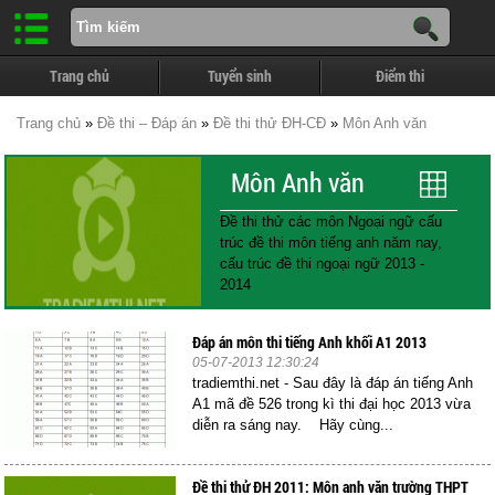
Trang chủ
Tuyển sinh
Điểm thi
Trang chủ
»
Đề thi – Đáp án
»
Đề thi thử ĐH-CĐ
»
Môn Anh văn
Môn Anh văn
Đề thi thử các môn Ngoại ngữ cấu
trúc đề thi môn tiếng anh năm nay,
cấu trúc đề thi ngoại ngữ 2013 -
2014
Đáp án môn thi tiếng Anh khối A1 2013
05-07-2013 12:30:24
tradiemthi.net - Sau đây là đáp án tiếng Anh
A1 mã đề 526 trong kì thi đại học 2013 vừa
diễn ra sáng nay. Hãy cùng...
Đề thi thử ĐH 2011: Môn anh văn trường THPT