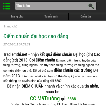
Trang chủ
Tuyển sinh
Điểm thi
Trang chủ
Điểm chuẩn đại học cao đẳng
27-02-2011 07:53:31
Tradiemthi.net - nhận kết quả điểm chuẩn Đại học (dh) Cao
đẳng(cd) 2013.
Coi Điểm chuẩn
là mức điểm trúng tuyển của
từng trường, từng ngành. Nó tùy theo từng trường và từng ngành mà
điểm chuẩn các trường ĐH
có mức điểm cụ thể. Để có thể xem
năm 2013
chính xác nhất các bạn có thể đăng ký với dịch vụ cung
cấp thông tin tuyển sinh của tổng đài 8602
Để nhận ĐIỂM CHUẨN nhanh và chính xác qua tin nhắn,
soạn tin:
CC MãTrường
gửi
6666
Ví dụ: Để tra điểm chuẩn trường ĐH Bách Khoa Hà Nội - mã