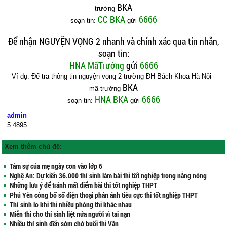
BKA
trường
CC BKA
6666
soạn tin:
gửi
Để nhận NGUYỆN VỌNG 2 nhanh và chính xác qua tin nhắn,
soạn tin:
HNA MãTrường
gửi
6666
Ví dụ: Để tra thông tin nguyện vọng 2 trường ĐH Bách Khoa Hà Nội -
BKA
mã trường
HNA BKA
6666
soạn tin:
gửi
admin
5
4895
Xem thêm chủ đề:
Tâm sự của mẹ ngày con vào lớp 6
Nghệ An: Dự kiến 36.000 thí sinh làm bài thi tốt nghiệp trong nắng nóng
Những lưu ý để tránh mất điểm bài thi tốt nghiệp THPT
Phú Yên công bố số điện thoại phản ánh tiêu cực thi tốt nghiệp THPT
Thí sinh lo khi thi nhiều phòng thi khác nhau
Miễn thi cho thí sinh liệt nửa người vì tai nạn
Nhiều thí sinh đến sớm chờ buổi thi Văn