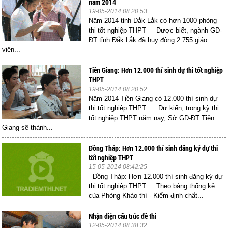
năm 2014
19-05-2014 08:20:53
Năm 2014 tỉnh Đắk Lắk có hơn 1000 phòng
thi tốt nghiệp THPT Được biết, ngành GD-
ĐT tỉnh Đắk Lắk đã huy động 2.755 giáo
viên...
Tiền Giang: Hơn 12.000 thí sinh dự thi tốt nghiệp
THPT
19-05-2014 08:20:52
Năm 2014 Tiền Giang có 12.000 thí sinh dự
thi tốt nghiệp THPT Dự kiến, trong kỳ thi
tốt nghiệp THPT năm nay, Sở GD-ĐT Tiền
Giang sẽ thành...
Đồng Tháp: Hơn 12.000 thí sinh đăng ký dự thi
tốt nghiệp THPT
15-05-2014 08:42:25
Đồng Tháp: Hơn 12.000 thí sinh đăng ký dự
thi tốt nghiệp THPT Theo bảng thống kê
của Phòng Khảo thí - Kiểm định chất...
Nhận diện cấu trúc đề thi
12-05-2014 08:38:32