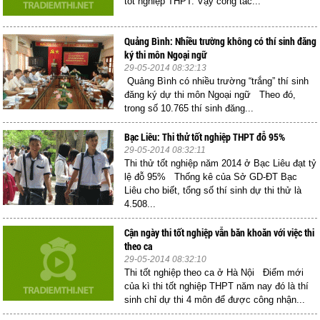
tốt nghiệp THPT. Vậy công tác...
Quảng Bình: Nhiều trường không có thí sinh đăng
ký thi môn Ngoại ngữ
29-05-2014 08:32:13
Quảng Bình có nhiều trường “trắng” thí sinh
đăng ký dự thi môn Ngoại ngữ Theo đó,
trong số 10.765 thí sinh đăng...
Bạc Liêu: Thi thử tốt nghiệp THPT đỗ 95%
29-05-2014 08:32:11
Thi thử tốt nghiệp năm 2014 ở Bạc Liêu đạt tỷ
lệ đỗ 95% Thống kê của Sở GD-ĐT Bạc
Liêu cho biết, tổng số thí sinh dự thi thử là
4.508...
Cận ngày thi tốt nghiệp vẫn băn khoăn với việc thi
theo ca
29-05-2014 08:32:10
Thi tốt nghiệp theo ca ở Hà Nội Điểm mới
của kì thi tốt nghiệp THPT năm nay đó là thí
sinh chỉ dự thi 4 môn để được công nhận...