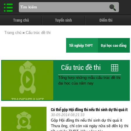
Trang chủ
Tuyển sinh
Điểm thi
Trang chủ
»
Cấu trúc đề thi
Tốt nghiệp THPT
Đại học cao đẳng
Cấu trúc đề thi
Tổng hợp những mẫu cấu trúc đề thi
đại học của năm nay
Có thể gộp Hội đồng thi nếu thí sinh dự thi quá ít
30-05-2014 08:21:33
Gộp Hội đồng thi nếu thí sinh dự thi quá ít
Thưa ông, chỉ còn vài ngày nữa sẽ đến kỳ thi