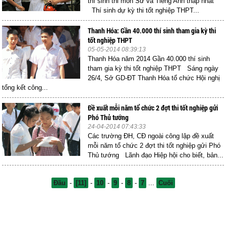
thí sinh thi môn Sử và Tiếng Anh thấp nhất
Thí sinh dự kỳ thi tốt nghiệp THPT...
Thanh Hóa: Gần 40.000 thí sinh tham gia kỳ thi
tốt nghiệp THPT
05-05-2014 08:39:13
Thanh Hóa năm 2014 Gần 40.000 thí sinh
tham gia kỳ thi tốt nghiệp THPT Sáng ngày
26/4, Sở GD-ĐT Thanh Hóa tổ chức Hội nghị
tổng kết công...
Đề xuất mỗi năm tổ chức 2 đợt thi tốt nghiệp gửi
Phó Thủ tướng
24-04-2014 07:43:33
Các trường ĐH, CĐ ngoài công lập đề xuất
mỗi năm tổ chức 2 đợt thi tốt nghiệp gửi Phó
Thủ tướng Lãnh đạo Hiệp hội cho biết, bản...
Đầu
-
[11]
-
10
-
9
-
8
-
7
...
Cuối