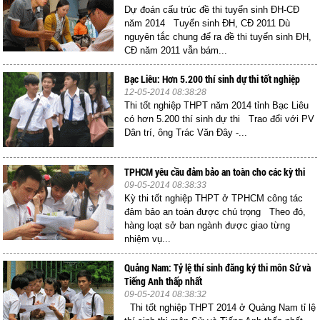
Dự đoán cấu trúc đề thi tuyển sinh ĐH-CĐ
năm 2014 Tuyển sinh ĐH, CĐ 2011 Dù
nguyên tắc chung để ra đề thi tuyển sinh ĐH,
CĐ năm 2011 vẫn bám...
Bạc Liêu: Hơn 5.200 thí sinh dự thi tốt nghiệp
12-05-2014 08:38:28
Thi tốt nghiệp THPT năm 2014 tỉnh Bạc Liêu
có hơn 5.200 thí sinh dự thi Trao đổi với PV
Dân trí, ông Trác Văn Đây -...
TPHCM yêu cầu đảm bảo an toàn cho các kỳ thi
09-05-2014 08:38:33
Kỳ thi tốt nghiệp THPT ở TPHCM công tác
đảm bảo an toàn được chú trọng Theo đó,
hàng loạt sở ban ngành được giao từng
nhiệm vụ...
Quảng Nam: Tỷ lệ thí sinh đăng ký thi môn Sử và
Tiếng Anh thấp nhất
09-05-2014 08:38:32
Thi tốt nghiệp THPT 2014 ở Quảng Nam tỉ lệ