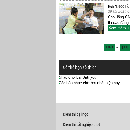
Hơn 1.900 hồ 
29-05-2014 0
Cao đẳng CN
thi cao đẳng
Xem thêm +
Đầu
-
[11]
Có thể bạn sẽ thích
Nhạc chờ bài Unti you
Các bản nhạc chờ hot nhất hiện nay
Điểm thi đại học
Điểm thi tốt nghiệp thpt