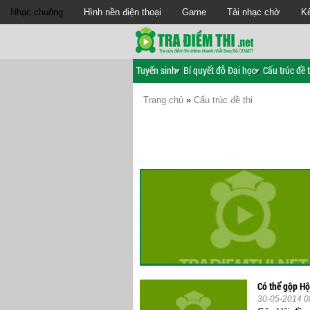
Nhạc chuông
Hình nền điện thoại
Game
Tải nhạc chờ
Kế
Tuyển sinh
Bí quyết đỗ Đại học
Cấu trúc đề t
Trang chủ
»
Cấu trúc đề thi
Có thể gộp Hội
30-05-2014 0