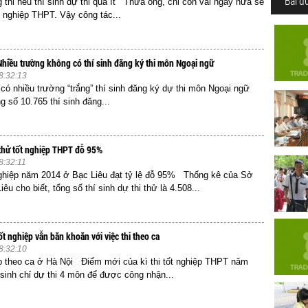
Bài đ
 thi nếu thí sinh dự thi quá ít Thưa ông, chỉ còn vài ngày nữa sẽ
ốt nghiệp THPT. Vậy công tác...
hiều trường không có thí sinh đăng ký thi môn Ngoại ngữ
8:32:13
ó nhiều trường “trắng” thí sinh đăng ký dự thi môn Ngoại ngữ
g số 10.765 thí sinh đăng...
 thử tốt nghiệp THPT đỗ 95%
8:32:11
nghiệp năm 2014 ở Bạc Liêu đạt tỷ lệ đỗ 95% Thống kê của Sở
u cho biết, tổng số thí sinh dự thi thử là 4.508...
ốt nghiệp vẫn băn khoăn với việc thi theo ca
8:32:10
ệp theo ca ở Hà Nội Điểm mới của kì thi tốt nghiệp THPT năm
í sinh chỉ dự thi 4 môn để được công nhận...