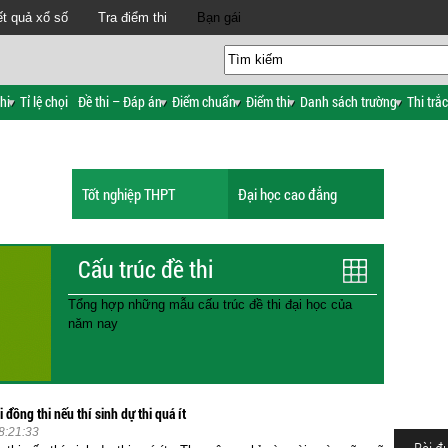
t quả xổ số
Tra điểm thi
Bạn gái
hi
Tỉ lệ chọi
Đề thi – Đáp án
Điểm chuẩn
Điểm thi
Danh sách trường
Thi trắ
Tốt nghiệp THPT
Đại học cao đẳng
Cấu trúc đề thi
Tổng hợp những mẫu cấu trúc đề thi đại học của
năm nay
 đồng thi nếu thí sinh dự thi quá ít
8:21:33