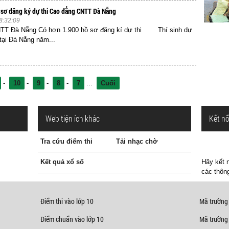
sơ đăng ký dự thi Cao đẳng CNTT Đà Nẵng
8:32:09
TT Đà Nẵng Có hơn 1.900 hồ sơ đăng kí dự thi Thí sinh dự
 tại Đà Nẵng năm...
-
10
-
9
-
8
-
7
...
Cuối
Web tiện ích khác
Kết nố
Tra cứu điểm thi
Tải nhạc chờ
Kết quả xổ số
Hãy kết n
các thông
Điểm thi vào lớp 10
Mã trường
Điểm chuẩn vào lớp 10
Mã trường