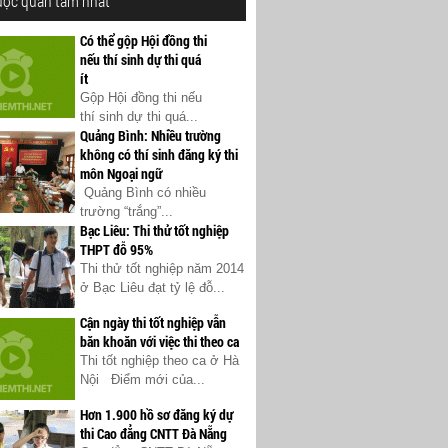
ược quan tâm nhất
Có thể gộp Hội đồng thi
nếu thí sinh dự thi quá
ít
Gộp Hội đồng thi nếu
thí sinh dự thi quá...
Quảng Bình: Nhiều trường
không có thí sinh đăng ký thi
môn Ngoại ngữ
Quảng Bình có nhiều
trường “trắng”...
Bạc Liêu: Thi thử tốt nghiệp
THPT đỗ 95%
Thi thử tốt nghiệp năm 2014
ở Bạc Liêu đạt tỷ lệ đỗ...
Cận ngày thi tốt nghiệp vẫn
băn khoăn với việc thi theo ca
Thi tốt nghiệp theo ca ở Hà
Nội Điểm mới của...
Hơn 1.900 hồ sơ đăng ký dự
thi Cao đẳng CNTT Đà Nẵng