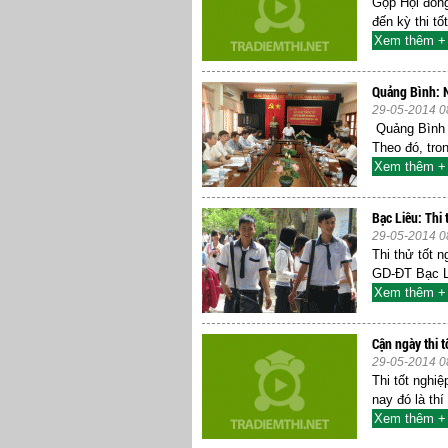
Gộp Hội đồng
đến kỳ thi t
Xem thêm +
Quảng Bình: N
29-05-2014 0
Quảng Bình c
Theo đó, tron
Xem thêm +
Bạc Liêu: Thi
29-05-2014 0
Thi thử tốt 
GD-ĐT Bạc Liê
Xem thêm +
Cận ngày thi t
29-05-2014 0
Thi tốt nghi
nay đó là th
Xem thêm +