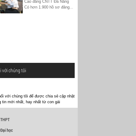
Cao đẳng CNTT Đà Nẵng
Có hơn 1.900 hồ sơ đăng...
i với chúng tôi
ối với chúng tôi để được chia sẻ cập nhật
 tin mới nhất, hay nhất từ con gái
 THPT
 Đại học