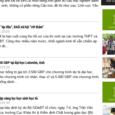
Bài đ
ng anh Đề thi ĐH-CĐ môn tiếng Anh gồm 80 câu trắc nghiệm dành
hí sinh, không có phần riêng.Cấu trúc đề thi như sau: Lĩnh vực Yếu
“áp đảo”, khối xã hội “rớt thảm”
1:20:03
 là hạn cuối cùng thu hồ sơ của thí sinh tại các trường THPT và
T. Cũng như nhiều năm trước, khối ngành kinh tế vẫn chiếm áp
i đó...
0 GBP tại đại học Leicester, Anh
0:21:20
ọc bổng trị giá tới 3.500 GBP cho chương trình dự bị đại học,
o chương trình cử nhân, thạc sĩ và 5.000 GBP cho chương trình
bổng dành...
iệp sàng lọc học sinh học tủ
0:01:55
ọp báo định kỳ do Bộ GD&ĐT tổ chức ngày 7-4, ông Trần Văn
ục trưởng Cục Khảo thí & Kiểm định Chất lượng giáo dục (Bộ