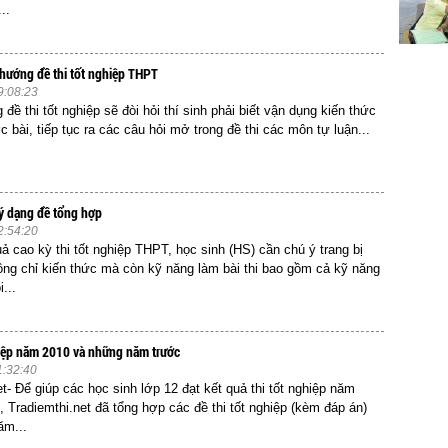
..
hướng đề thi tốt nghiệp THPT
9:08:23
đề thi tốt nghiệp sẽ đòi hỏi thí sinh phải biết vận dụng kiến thức
 bài, tiếp tục ra các câu hỏi mở trong đề thi các môn tự luận...
ý dạng đề tổng hợp
2:54:20
uả cao kỳ thi tốt nghiệp THPT, học sinh (HS) cần chú ý trang bị
ng chỉ kiến thức mà còn kỹ năng làm bài thi bao gồm cả kỹ năng
i...
hiệp năm 2010 và những năm trước
1:32:40
t- Để giúp các học sinh lớp 12 đạt kết quả thi tốt nghiệp năm
, Tradiemthi.net đã tổng hợp các đề thi tốt nghiệp (kèm đáp án)
ăm...