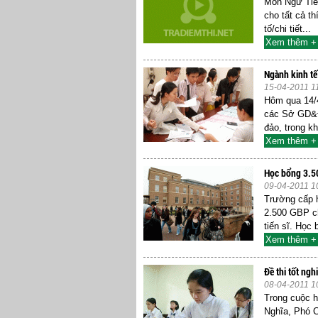
Môn Ngữ Tiế
cho tất cả t
tố/chi tiết...
Xem thêm +
Ngành kinh tế 
15-04-2011 1
Hôm qua 14/4
các Sở GD&Đ
đảo, trong kh
Xem thêm +
Học bổng 3.50
09-04-2011 1
Trường cấp h
2.500 GBP ch
tiến sĩ. Học 
Xem thêm +
Đề thi tốt ngh
08-04-2011 1
Trong cuộc h
Nghĩa, Phó C