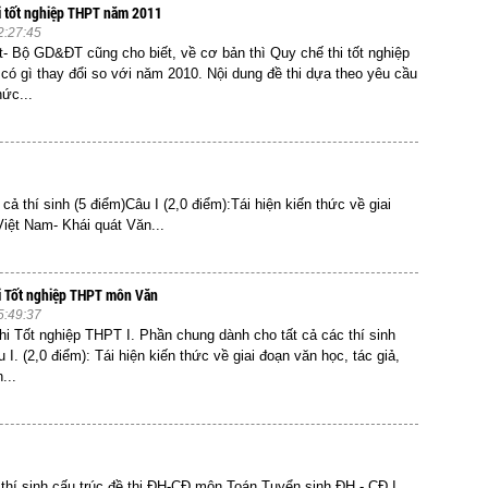
hi tốt nghiệp THPT năm 2011
2:27:45
et- Bộ GD&ĐT cũng cho biết, về cơ bản thì Quy chế thi tốt nghiệp
ó gì thay đổi so với năm 2010. Nội dung đề thi dựa theo yêu cầu
hức...
ả thí sinh (5 điểm)Câu I (2,0 điểm):Tái hiện kiến thức về giai
Việt Nam- Khái quát Văn...
hi Tốt nghiệp THPT môn Văn
5:49:37
thi Tốt nghiệp THPT I. Phần chung dành cho tất cả các thí sinh
 I. (2,0 điểm): Tái hiện kiến thức về giai đoạn văn học, tác giả,
...
n thí sinh cấu trúc đề thi ĐH-CĐ môn Toán Tuyển sinh ĐH - CĐ I.