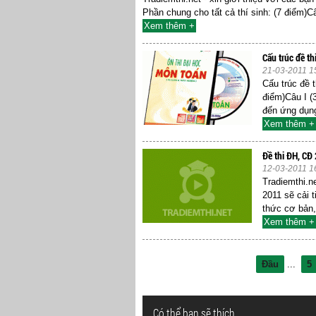
Phần chung cho tất cả thí sinh: (7 điểm)Câ
Xem thêm +
Cấu trúc đề t
21-03-2011 1
Cấu trúc đề 
điểm)Câu I (3
đến ứng dụng
Xem thêm +
Đề thi ĐH, CĐ
12-03-2011 1
Tradiemthi.n
2011 sẽ cải 
thức cơ bản,
Xem thêm +
Đầu
...
5
Có thể bạn sẽ thích