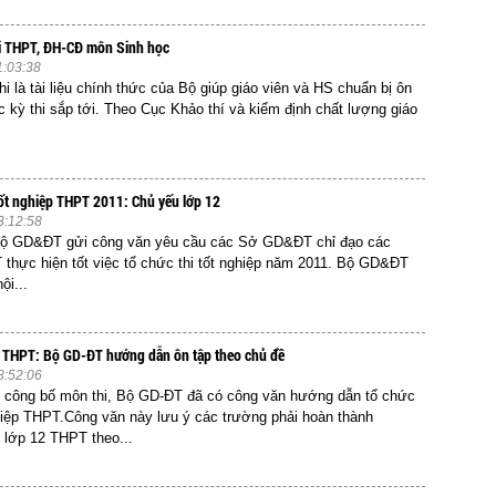
hi THPT, ĐH-CĐ môn Sinh học
1:03:38
hi là tài liệu chính thức của Bộ giúp giáo viên và HS chuẩn bị ôn
c kỳ thi sắp tới. Theo Cục Khảo thí và kiểm định chất lượng giáo
tốt nghiệp THPT 2011: Chủ yếu lớp 12
3:12:58
Bộ GD&ĐT gửi công văn yêu cầu các Sở GD&ĐT chỉ đạo các
thực hiện tốt việc tổ chức thi tốt nghiệp năm 2011. Bộ GD&ĐT
ội...
p THPT: Bộ GD-ĐT hướng dẫn ôn tập theo chủ đề
8:52:06
i công bố môn thi, Bộ GD-ĐT đã có công văn hướng dẫn tổ chức
ghiệp THPT.Công văn này lưu ý các trường phải hoàn thành
 lớp 12 THPT theo...