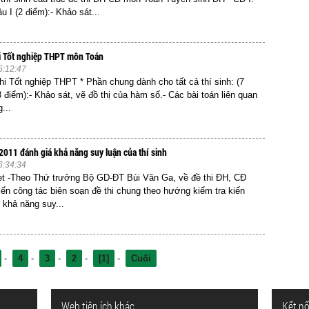
u I (2 điểm):- Khảo sát...
hi Tốt nghiệp THPT môn Toán
5:12:47
thi Tốt nghiệp THPT * Phần chung dành cho tất cả thí sinh: (7
 điểm):- Khảo sát, vẽ đồ thị của hàm số.- Các bài toán liên quan
...
 2011 đánh giá khả năng suy luận của thí sinh
6:34:34
et -Theo Thứ trưởng Bộ GD-ĐT Bùi Văn Ga, về đề thi ĐH, CĐ
tiến công tác biên soạn đề thi chung theo hướng kiểm tra kiến
 khả năng suy...
-
4
-
3
-
2
-
[1]
-
Cuối
Web tiện ích khác
Kết nố