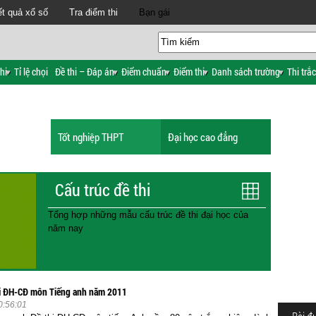
t quả xổ số
Tra điểm thi
Bạn gái
hi
Tỉ lệ chọi
Đề thi – Đáp án
Điểm chuẩn
Điểm thi
Danh sách trường
Thi trắ
Tốt nghiệp THPT
Đại học cao đẳng
Cấu trúc đề thi
Tổng hợp những mẫu cấu trúc đề thi đại học của
năm nay
hi ĐH-CĐ môn Tiếng anh năm 2011
0:56:01