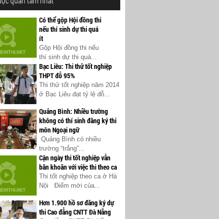
ược quan tâm nhất
Có thể gộp Hội đồng thi
nếu thí sinh dự thi quá
ít
Gộp Hội đồng thi nếu
thí sinh dự thi quá...
Bạc Liêu: Thi thử tốt nghiệp
THPT đỗ 95%
Thi thử tốt nghiệp năm 2014
ở Bạc Liêu đạt tỷ lệ đỗ...
Quảng Bình: Nhiều trường
không có thí sinh đăng ký thi
môn Ngoại ngữ
Quảng Bình có nhiều
trường “trắng”...
Cận ngày thi tốt nghiệp vẫn
băn khoăn với việc thi theo ca
Thi tốt nghiệp theo ca ở Hà
Nội Điểm mới của...
Hơn 1.900 hồ sơ đăng ký dự
thi Cao đẳng CNTT Đà Nẵng