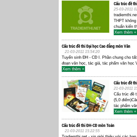
Cấu trúc đề t
25-03-2011 0
tradiemthi.n
THPT không c
chuẩn kiến t
Xem thêm +
Cấu trúc đề thi Đại học Cao đẳng môn Văn
21-03-2011 15:54:20
Tuyển sinh ĐH - CĐ I. Phần chung cho tất c
đoạn văn học, tác giả, tác phẩm văn học 
Xem thêm +
Cấu trúc đề t
21-03-2011 1
Cấu trúc đề 
(5,0 điểm)Câu
tác phẩm văn
Xem thêm +
Cấu trúc đề thi ĐH-CĐ môn Toán
21-03-2011 15:22:55
Tradiemthi.net - xin giới thiệu với các bạ