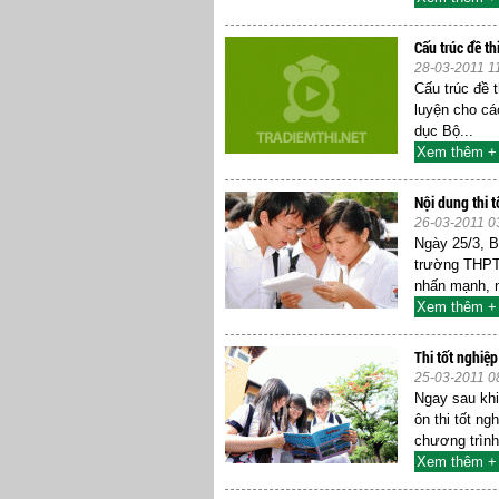
Cấu trúc đề t
28-03-2011 1
Cấu trúc đề t
luyện cho cá
dục Bộ...
Xem thêm +
Nội dung thi 
26-03-2011 0
Ngày 25/3, 
trường THPT 
nhấn mạnh, n
Xem thêm +
Thi tốt nghiệ
25-03-2011 0
Ngay sau kh
ôn thi tốt n
chương trình
Xem thêm +