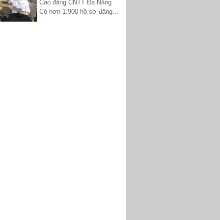
Cao đẳng CNTT Đà Nẵng
Có hơn 1.900 hồ sơ đăng...