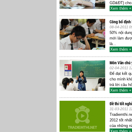
GD&ĐT) cho.
Xem thêm +
Công bố định 
08-04-2011 0
50% nội dung 
mới làm được
là...
Xem thêm +
Môn Văn chú 
02-04-2011 1
Để đạt kết q
cho mình khô
trả lời câu hỏ
Xem thêm +
Đề thi tốt ng
31-03-2011 1
Tradiemthi.ne
2012 tốt nhất
của những n
Xem thêm +