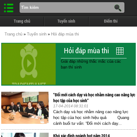
Trang chủ
Tuyển sinh
Điểm thi
Trang chủ
»
Tuyển sinh
»
Hỏi đáp mùa thi
Hỏi đáp mùa thi
Giải đáp những thắc mắc của các
bạn thí sinh
“Đổi mới cách dạy và học nhằm nâng cao năng lực
học tập của học sinh”
17-04-2014 08:31:01
Cách dạy và học nhằm nâng cao năng lực
học tập của học sinh hiệu quả Quang
cảnh buổi tư vấn: “Đổi mới cách dạy...
Khó xác định ngành hot năm 2014