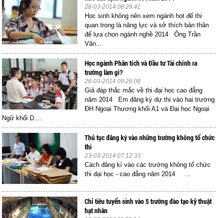
28-03-2014 08:29:41
Học sinh không nên xem ngành hot để thi
quan trọng là năng lực và sở thích bản thân
để lựa chọn ngành nghề 2014 Ông Trần
Văn...
Học ngành Phân tích và Đầu tư Tài chính ra
trường làm gì?
26-03-2014 09:26:08
Giả đáp thắc mắc về thi đại học cao đẳng
năm 2014 Em đăng ký dự thi vào hai trường
ĐH Ngoại Thương khối A1 và Đại học Ngoại
Ngữ khối D....
Thủ tục đăng ký vào những trường không tổ chức
thi
23-03-2014 07:12:33
Cách đăng kí vào các trường không tổ chức
thi đại học - cao đẳng năm 2014 ...
Chỉ tiêu tuyển sinh vào 5 trường đào tạo kỹ thuật
hạt nhân