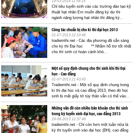
19-03-2014 11:58:14
Chỉ tiêu tuyển sinh vào các trường đào tạo kỹ
thuật hạt nhân Em muốn đăng ký dự thi
ngành năng lượng hạt nhân thì đăng ký...
Công tác chuẩn bị cho kì thi đại học 2013
01-07-2013 22:10:46
tradiemthi.net - Các địa phương đã sẵn sàng
cho kỳ thi Đại học ** Nhằm hỗ trợ tốt nhất
cho thí sinh có hoàn cảnh khó...
Một số quy định chung cho thí sinh khi thi Đại
học - Cao đẳng
01-07-2013 21:43:45
Tradiemthi.net - Một số quy định chung trong
kì thi đại học và cao đẳng 2013, theo đó học
sinh bị mất giấy tờ tùy thân vẫn có thể vào...
Những vấn đề còn nhiều băn khoăn cho thí sinh
trong kỳ tuyển sinh đại học, cao đẳng 2013
29-06-2013 12:37:48
tradiemthi.net - Chỉ còn hơn một tuần nữa là
kỳ thi tuyển sinh vào đại học (ĐH), cao đẳng