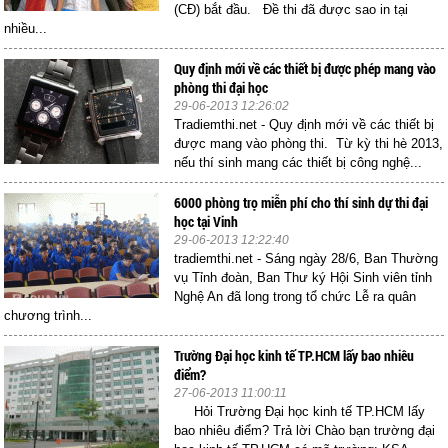
(CĐ) bắt đầu. Đề thi đã được sao in tại
nhiều...
Quy định mới về các thiết bị được phép mang vào
phòng thi đại học
29-06-2013 12:26:02
Tradiemthi.net - Quy định mới về các thiết bị
được mang vào phòng thi. Từ kỳ thi hè 2013,
nếu thí sinh mang các thiết bị công nghệ...
6000 phòng trọ miễn phí cho thí sinh dự thi đại
học tại Vinh
29-06-2013 12:22:40
tradiemthi.net - Sáng ngày 28/6, Ban Thường
vụ Tỉnh đoàn, Ban Thư ký Hội Sinh viên tỉnh
Nghệ An đã long trong tổ chức Lễ ra quân
chương trình...
Trường Đại học kinh tế TP.HCM lấy bao nhiêu
điểm?
27-06-2013 11:00:11
Hỏi Trường Đại học kinh tế TP.HCM lấy
bao nhiêu điểm? Trả lời Chào bạn trường đại