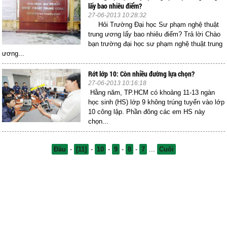
lấy bao nhiêu điểm?
27-06-2013 10:28:32
Hỏi Trường Đại học Sư phạm nghệ thuật
trung ương lấy bao nhiêu điểm? Trả lời Chào
bạn trường đại học sư phạm nghệ thuật trung
ương...
Rớt lớp 10: Còn nhiều đường lựa chọn?
27-06-2013 10:16:18
Hằng năm, TP.HCM có khoảng 11-13 ngàn
học sinh (HS) lớp 9 không trúng tuyển vào lớp
10 công lập. Phần đông các em HS này
chọn...
Đầu
-
[11]
-
10
-
9
-
8
-
7
...
Cuối