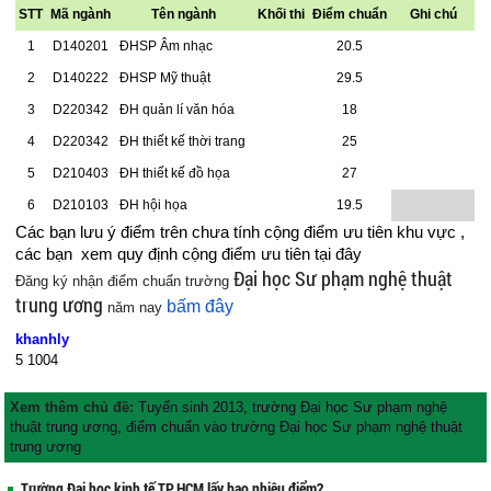
STT
Mã ngành
Tên ngành
Khối thi
Điểm chuẩn
Ghi chú
1
D140201
ĐHSP Âm nhạc
20.5
2
D140222
ĐHSP Mỹ thuật
29.5
3
D220342
ĐH quản lí văn hóa
18
4
D220342
ĐH thiết kế thời trang
25
5
D210403
ĐH thiết kế đồ họa
27
6
D210103
ĐH hội họa
19.5
Các bạn lưu ý điểm trên chưa tính cộng điểm ưu tiên khu vực ,
các bạn xem quy định cộng điểm ưu tiên
tại đây
Đại học Sư phạm nghệ thuật
Đăng ký nhận điểm chuẩn trường
trung ương
bấm đây
năm nay
khanhly
5
1004
Xem thêm chủ đề:
Tuyển sinh 2013
,
trường Đại học Sư phạm nghệ
thuật trung ương
,
điểm chuẩn vào trường Đại học Sư phạm nghệ thuật
trung ương
Trường Đại học kinh tế TP.HCM lấy bao nhiêu điểm?